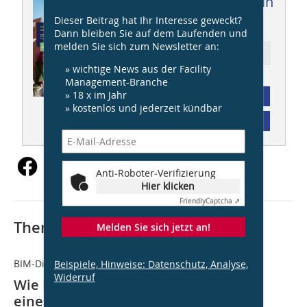
Dieser Artikel erschien in
Dieser Beitrag hat Ihr Interesse geweckt?
FM 05/2025
Dann bleiben Sie auf dem Laufenden und
melden Sie sich zum Newsletter an:
Ressort: Digitalisierung
» wichtige News aus der Facility
Management-Branche
» 18 x im Jahr
Abonnement
» kostenlos und jederzeit kündbar
Inhaltsverzeichnis
Anti-Roboter-Verifizierung
Hier klicken
Friendly
Captcha ⇗
Thematisch passende Artikel:
Melden Sie sich jetzt an!
BIM-Dialog 2025
Beispiele, Hinweise: Datenschutz, Analyse,
Widerruf
Wie BIM den gesamten Lebenszyklus
eines Gebäudes revolutioniert