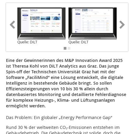
Quelle: DiLT
Quelle: DiLT
Quelle: 
Eine der Gewinnerinnen des M&P Innovation Award 2025
ist Theresa Kohl von DiLT Analytics aus Graz. Das junge
Spin-off der Technischen Universität Graz hat mit der
Software „FaciliMind“ eine Lösung entwickelt, die digitale
Intelligenz in bestehende Gebäude bringt. So sollen
Effizienzsteigerungen von 10 bis 30 % allein durch
datenbasiertes Monitoring und detaillierte Fehlerdiagnose
für komplexe Heizungs-, Klima- und Lüftungsanlagen
ermöglicht werden.
Das Problem: Ein globaler „Energy ­Performance Gap“
Rund 30 % der weltweiten CO₂-Emissionen entstehen im
Gebäudebetrieb. Die Gebäudetechnik ist solide, doch die