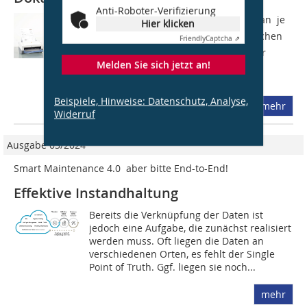
Anti-Roboter-Verifizierung
Untersuchungen zufolge verbringt man  je
Hier klicken
nach individueller Arbeitsweise  zwischen
Friendly
Captcha ⇗
10 und 20 % seiner Arbeitszeit mit der
Melden Sie sich jetzt an!
Dokumentsuche, -verwaltung und -
archivierung. In den Büros wird die...
Beispiele, Hinweise: Datenschutz, Analyse,
mehr
Widerruf
Ausgabe 03/2024
Smart Maintenance 4.0  aber bitte End-to-End!
Effektive Instandhaltung
Bereits die Verknüpfung der Daten ist
jedoch eine Aufgabe, die zunächst realisiert
werden muss. Oft liegen die Daten an
verschiedenen Orten, es fehlt der Single
Point of Truth. Ggf. liegen sie noch...
mehr