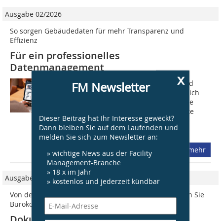
Ausgabe 02/2026
So sorgen Gebäudedaten für mehr Transparenz und
Effizienz
Für ein professionelles
Datenmanagement
x
Die Anforderungen an Wohnungs- und
FM Newsletter
Immobilienunternehmen verändern sich
spürbar. Steigende Kosten, wachsende
regulatorische Vorgaben, ambitionierte
Dieser Beitrag hat Ihr Interesse geweckt?
Klimaziele und ein zunehmender
Dann bleiben Sie auf dem Laufenden und
Fachkräftemangel...
melden Sie sich zum Newsletter an:
mehr
» wichtige News aus der Facility
Management-Branche
» 18 x im Jahr
Ausgabe 02/2017
» kostenlos und jederzeit kündbar
Von der Digitalisierung bis zur Archivierung: So senken Sie
Bürokosten!
Dokumenten-Management-Systeme