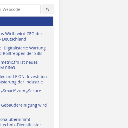
us Wirth wird CEO der
 Deutschland
: Digitalisierte Wartung
d Rolltreppen der SBB
metrix.fm ist neues
FM RING
ec und E.ON: Investition
isierung der Industrie
 „Smart“ zum „Secure
a Gebäudereinigung wird
eona übernimmt
technik-Dienstleister