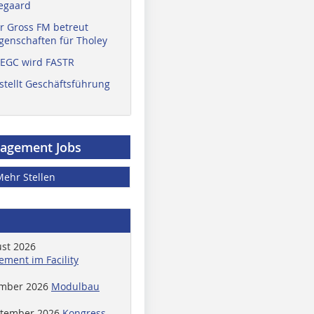
egaard
r Gross FM betreut
enschaften für Tholey
 EGC wird FASTR
stellt Geschäftsführung
nagement Jobs
Mehr Stellen
ust 2026
ment im Facility
ember 2026
Modulbau
ptember 2026
Kongress