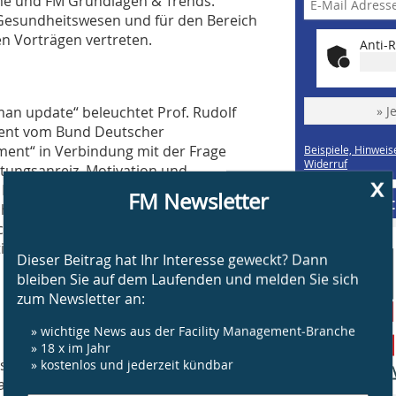
me und FM Grundlagen & Trends.
 Gesundheitswesen und für den Bereich
n Vorträgen vertreten.
Anti-R
man update“ beleuchtet Prof. Rudolf
» J
dent vom Bund Deutscher
ement“ in Verbindung mit der Frage
Beispiele, Hinweis
Widerruf
tungsanreiz, Motivation und
x
er Höchstleistung von Arbeitsnehmern
FM Newsletter
Supplement
chaffen, damit Leistungen erbracht
hdenken über flexible Workplace-
ion, der
Dieser Beitrag hat Ihr Interesse geweckt? Dann
bleiben Sie auf dem Laufenden und melden Sie sich
zum Newsletter an:
» wichtige News aus der Facility Management-Branche
» 18 x im Jahr
sse und Kongress unter der fachlichen
» kostenlos und jederzeit kündbar
sfachtagung Betreiberverantwortung