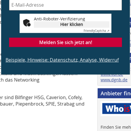
Betreiber- und Prüfkonzepte. Es
Zu den Mediad
ortung vertiefend behandelt u.a. der
Zur Homepage
icherheitsbegehungen in der
Anti-Roboter-Verifizierung
che Fragen bei Bestandsgebäuden.
Job & Karri
Hier klicken
Friendly
Captcha ⇗
Hier finden Sie
Melden Sie sich jetzt an!
Weiterbildung 
t der Möglichmacher am Abend des
Verbände u
Beispiele, Hinweise: Datenschutz, Analyse, Widerruf
ndeln sich die Stände der großen
 oder Biergärten und die Gäste können
www.gefma.de
ktails und Musik ausklingen lassen.
www.vdi.de
ich das Networking
www.dgnb.de
Anbieter fi
 sind Bilfinger HSG, Caverion, Cofely,
bauer, Piepenbrock, SPIE, Strabag und
Finden Sie mehr