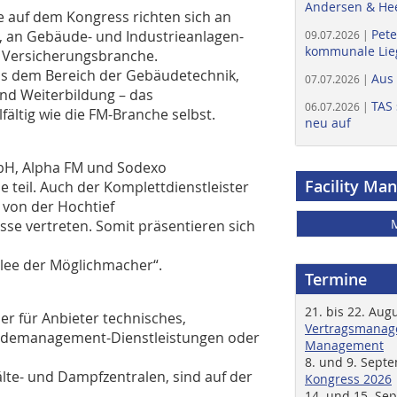
Andersen & He
e auf dem Kongress richten sich an
Pete
e, an Gebäude- und Indus­trieanlagen-
09.07.2026 |
kommunale Lieg
d Versicherungsbranche.
us dem Bereich der Gebäudetechnik,
Aus
07.07.2026 |
nd Weiterbildung – das
TAS 
06.07.2026 |
ältig wie die FM-Branche selbst.
neu auf
mbH, Alpha FM und Sodexo
Facility Ma
 teil. Auch der Komplettdienstleister
 von der Hochtief
se vertreten. Somit präsentieren sich
Allee der Möglichmacher“.
Termine
21. bis 22. Aug
r für Anbieter technisches,
Vertragsmanage
äudemanagement-Dienstleistungen oder
Management
8. und 9. Sept
lte- und Dampfzentralen, sind auf der
Kongress 2026
14. und 15. Se