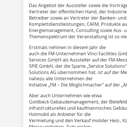
Das Angebot der Aussteller sowie die Vorträg
Vertreter der öffentlichen Hand, der Industri
Betreiber sowie an Vertreter der Banken- un
Komplettdienstleistungen, CAFM, Produkte a
Energiemanagement, Consulting sowie Aus- u
Themenspektrum der Veranstaltung ist so vielf
Erstmals nehmen in diesem Jahr die
auch die FM-Unternehmen Vinci Faci­lities G
Services GmbH als Aussteller auf der FM-Messe
SPIE GmbH, der die Sparte „Service Solutions“
Solutions AG übernommen hat, ist auf der Mes
nahezu alle Unternehmen der
Initiative „FM – Die Möglichmacher“ auf der „
Aber auch Unternehmen wie etwa
Goldbeck Gebäudemanagement, der Bielefelde
infrastrukturelles und kaufmännisches Geb
Hotmobil als Anbieter für die
Vermietung und den Verkauf mobiler Heiz-, Kä
Messe vertreten. Zum ersten