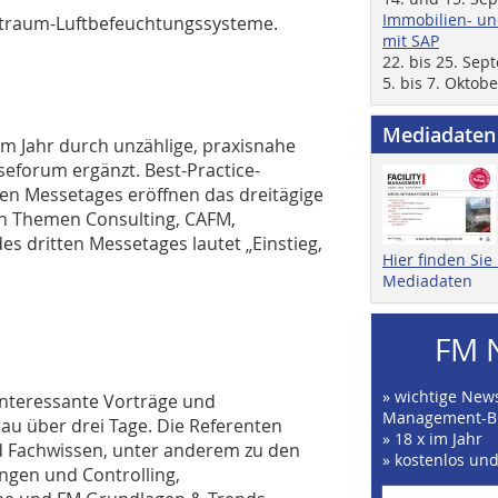
Immobilien- un
rektraum-Luftbefeuchtungssysteme.
mit SAP
22. bis 25. Se
5. bis 7. Oktob
Mediadaten
em Jahr durch unzählige, praxisnahe
forum ergänzt. Best-Practice-
ten Messetages eröffnen das dreitägige
n Themen Consulting, CAFM,
s dritten Messetages lautet „Einstieg,
Hier finden Si
Mediadaten
FM 
» wichtige News
nteressante Vorträge und
Management-B
u über drei Tage. Die Referenten
» 18 x im Jahr
d Fachwissen, unter anderem zu den
» kostenlos un
gen und Controlling,