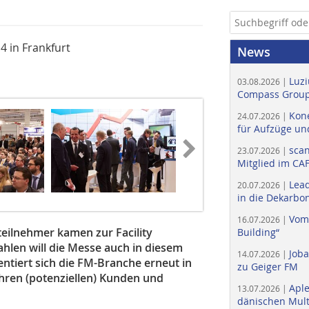
 in Frankfurt
News
Luzi
03.08.2026 |
Compass Group
Kone
24.07.2026 |
für Aufzüge un
scan
23.07.2026 |
Mitglied im CA
Lead
20.07.2026 |
in die Dekarbon
Vom
16.07.2026 |
ilnehmer kamen zur Facility
Building“
len will die Messe auch in diesem
Job
14.07.2026 |
entiert sich die FM-Branche erneut in
zu Geiger FM
ihren (potenziellen) Kunden und
Apl
13.07.2026 |
dänischen Multi