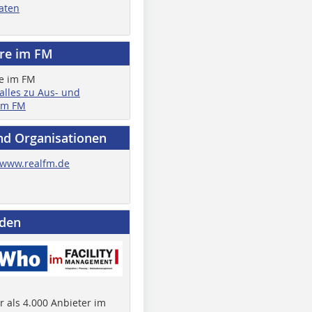
aten
ere im FM
 alles zu Aus- und
im FM
nd Organisationen
www.realfm.de
nden
 als 4.000 Anbieter im