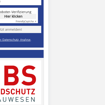
oboter-Verifizierung
Hier klicken
Friendly
Captcha ⇗
etzt anmelden!
e: Datenschutz, Analyse,