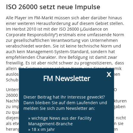
ISO 26000 setzt neue Impulse
Alle Player im FM-Markt müssen sich aber darüber hinaus
einer weiteren Herausforderung auf diesem Gebiet stellen.
Im Herbst 2010 ist mit der ISO 26000 („Guidance on
Corporate Responsibility“) erstmals eine umfassende Norm
zur gesellschaftlichen Verantwortung von Unternehmen
verabschiedet worden. Sie ist keine technische Norm und
auch kein Management-System-Standard, sondern hat
empfehlenden Charakter. Ihre Befolgung ist damit zwar
freiwillig. Es ist aber nicht schwer zu prognostizieren, dass
allein die Existenz einer solchen Norm eine Eigendynamik
x
auslösen und der Nachhaltigkeitsdebatte einen enor­men
FM Newsletter
Schub verleihen wird.
Unternehmen und Organisationen erhal­ten mit der ISO
26000 zugleich Anreiz und Hilfestellung,
Dieser Beitrag hat Ihr Interesse geweckt?
Nachhaltigkeitsziele aufzustellen, entsprechende Strukturen
Dann bleiben Sie auf dem Laufenden und
zu implementieren und ihre Mitarbeiter für diese Aufgaben
melden Sie sich zum Newsletter an:
zu qualifizieren. ­Unabhängig davon sind schon heute
diejenigen Unternehmen im Vorteil, die Nachhaltigkeit nicht
» wichtige News aus der Facility
als etwas begreifen, dass von „außen“ als Erwartung an sie
Management-Branche
herangetragen wird, sondern als Voraussetzung für den
» 18 x im Jahr