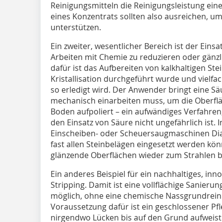
Reinigungsmitteln die Reinigungsleistung eine
eines Konzentrats sollten also ausreichen, um
unterstützen.
Ein zweiter, wesentlicher Bereich ist der Eins
Arbeiten mit Chemie zu reduzieren oder gänzli
dafür ist das Aufbereiten von kalkhaltigen Ste
Kristallisation durchgeführt wurde und vielfac
­so erledigt wird. Der Anwender bringt eine Säu
mechanisch einarbeiten muss, um die Oberfl
Boden aufpoliert – ein aufwändiges Verfahren
den Einsatz von Säure nicht ungefährlich ist. 
Einscheiben- oder Scheuersaugmaschinen Diam
fast allen Steinbelägen eingesetzt werden kö
glänzende Oberflächen wieder zum Strahlen b
Ein anderes Beispiel für ein nachhaltiges, inn
Stripping. Damit ist eine vollflächige Sanie
möglich, ohne eine chemische Nassgrundrein
Voraussetzung dafür ist ein geschlossener Pfle
nirgendwo Lücken bis auf den Grund aufweist