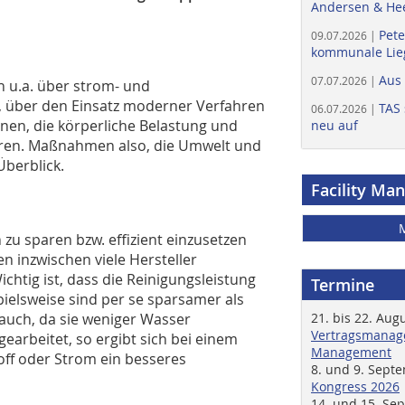
Andersen & He
Pete
09.07.2026 |
kommunale Lieg
Aus
07.07.2026 |
ch u.a. über strom- und
, über den Einsatz moderner Verfahren
TAS 
06.07.2026 |
en, die körperliche Belastung und
neu auf
eren. Maßnahmen also, die Umwelt und
berblick.
Facility Ma
zu sparen bzw. effizient einzusetzen
n inzwischen viele Hersteller
htig ist, dass die Reinigungsleistung
Termine
pielsweise sind per se sparsamer als
auch, da sie weniger Wasser
21. bis 22. Aug
Vertragsmanage
arbeitet, so ergibt sich bei einem
Management
off oder Strom ein besseres
8. und 9. Sept
Kongress 2026
14. und 15. Se