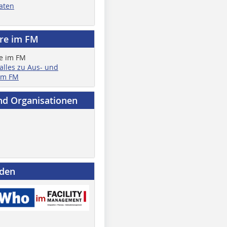
aten
ere im FM
 alles zu Aus- und
im FM
nd Organisationen
nden