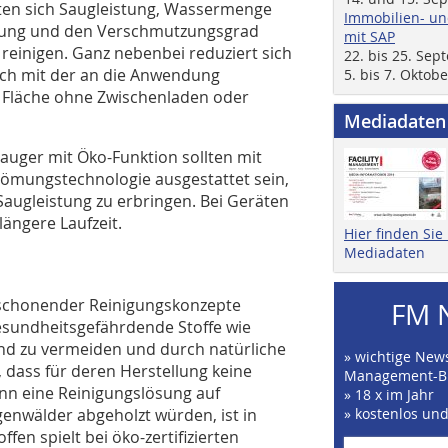
ten sich Saugleistung, Wassermenge
Immobilien- un
ndung und den Verschmutzungsgrad
mit SAP
einigen. Ganz nebenbei reduziert sich
22. bis 25. Se
ich mit der an die Anwendung
5. bis 7. Oktob
 Fläche ohne Zwischenladen oder
Mediadaten
uger mit Öko-Funktion sollten mit
römungstechnologie ausgestattet sein,
augleistung zu erbringen. Bei Geräten
ängere Laufzeit.
Hier finden Si
Mediadaten
tschonender Reinigungskonzepte
FM 
esundheitsgefährdende Stoffe wie
nd zu vermeiden und durch natürliche
» wichtige News
, dass für deren Herstellung keine
Management-B
nn eine Reinigungslösung auf
» 18 x im Jahr
egenwälder abgeholzt würden, ist in
» kostenlos un
en spielt bei öko-zertifizierten