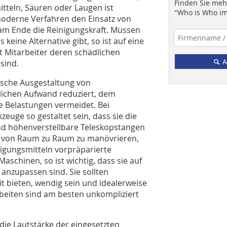
Finden Sie mehr
teln, Säuren oder Laugen ist
"Who is Who im
moderne Verfahren den Einsatz von
 am Ende die Reinigungskraft. Müssen
keine Alternative gibt, so ist auf eine
t Mitarbeiter deren schädlichen
A
sind.
mische Ausgestaltung von
itlichen Aufwand reduziert, dem
he Belastungen vermeidet. Bei
euge so gestaltet sein, dass sie die
nd höhenverstellbare Teleskopstangen
er von Raum zu Raum zu manövrieren,
igungsmitteln vorpräparierte
chinen, so ist wichtig, dass sie auf
anzupassen sind. Sie sollten
it bieten, wendig sein und idealerweise
beiten sind am besten unkompliziert
 die Lautstärke der eingesetzten