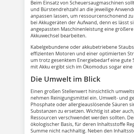
Beim Einsatz von Scheuersaugmaschinen soll
und Bürstendrehzahl an die ­jeweilige Anwe
anpassen lassen, um ressourcenschonend zu r
bei Akkugeräten der Aufwand, denn es lässt s
angepassten Maschinenleistung eine größere
Akkuwechsel bearbeiten.
Kabelgebundene oder akkubetriebene Staubsa
effizienten Motoren und einer optimierten St
um trotz gesenktem Energiebedarf eine gute S
mit Akku ergibt sich im Ökomodus sogar eine l
Die Umwelt im Blick
Einen großen Stellenwert hinsichtlich umwel
nehmen Reinigungsmittel ein. Umwelt- und g
Phosphate oder allergieauslösende Säuren si
Substanzen zu ersetzen. Wichtig ist aber auch
Ressourcen verschwendet werden sollten. De
ökologischer Basis, für deren Inhaltsstoffe R
Summe nicht nachhaltig. Neben den Inhaltsstoff