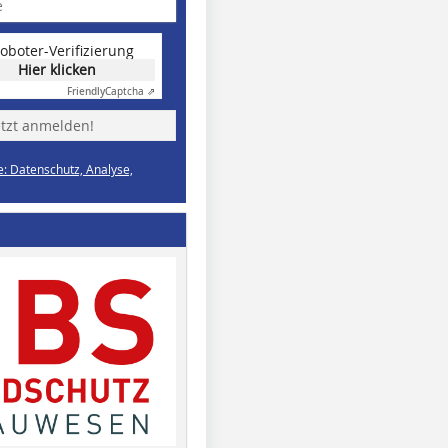
oboter-Verifizierung
Hier klicken
Friendly
Captcha ⇗
etzt anmelden!
e: Datenschutz, Analyse,