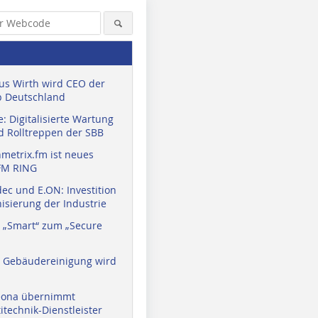
us Wirth wird CEO der
 Deutschland
: Digitalisierte Wartung
d Rolltreppen der SBB
metrix.fm ist neues
FM RING
ec und E.ON: Investition
isierung der Industrie
 „Smart“ zum „Secure
a Gebäudereinigung wird
eona übernimmt
technik-Dienstleister