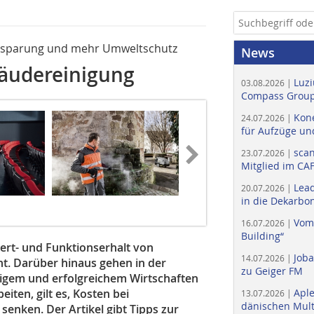
sparung und mehr ­Umweltschutz
News
bäudereinigung
Luzi
03.08.2026 |
Compass Group
Kone
24.07.2026 |
für Aufzüge un
scan
23.07.2026 |
Mitglied im CA
Lead
20.07.2026 |
in die Dekarbon
Vom
16.07.2026 |
Building“
Wert- und Funktionserhalt von
Job
14.07.2026 |
t. Darüber hinaus gehen in der
zu Geiger FM
igem und erfolgreichem Wirtschaften
iten, gilt es, Kosten bei
Apl
13.07.2026 |
dänischen Multi
enken. Der Artikel gibt Tipps zur