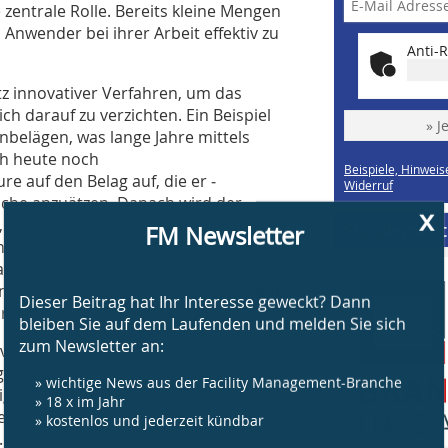
 zentrale Rolle. Bereits kleine Mengen
 Anwender bei ihrer Arbeit effektiv zu
Anti-R
atz innovativer Verfahren, um das
ch darauf zu verzichten. Ein Beispiel
» J
inbelägen, was lange Jahre mittels
h heute noch ­
Beispiele, Hinweis
re auf den Belag auf, die er ­
Widerruf
äche anzuätzen. Danach wird der
x
FM Newsletter
, das viel Staub produziert und durch
Supplement
Inzwischen sind stattdessen für
ant-Schleifpads verfügbar, die auf
nnen und in wenigen Schritten ehemals
Dieser Beitrag hat Ihr Interesse geweckt? Dann
ringen.
bleiben Sie auf dem Laufenden und melden Sie sich
zum Newsletter an:
ovatives Verfahren ist das Top-
rung der Beschichtung von Bodenbelägen
» wichtige News aus der Facility Management-Branche
igung durchführen zu müssen.
» 18 x im Jahr
» kostenlos und jederzeit kündbar
gefilm von vier bis fünf Schichten, der
. Zum Einsatz kommen oszillierende