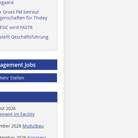
egaard
r Gross FM betreut
enschaften für Tholey
 EGC wird FASTR
stellt Geschäftsführung
nagement Jobs
Mehr Stellen
ust 2026
ment im Facility
ember 2026
Modulbau
ptember 2026
Kongress