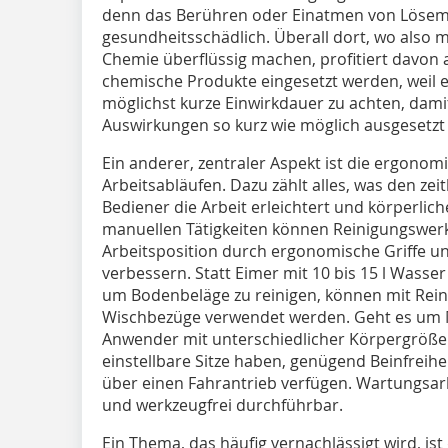
denn das Berühren oder Einatmen von Lösemit
gesundheitsschädlich. Überall dort, wo also 
Chemie überflüssig machen, profitiert davon
chemische Produkte eingesetzt werden, weil es 
möglichst kurze Einwirkdauer zu achten, dami
Auswirkungen so kurz wie möglich ausgesetzt 
Ein anderer, zentraler Aspekt ist die ­ergono
Arbeitsabläufen. Dazu zählt alles, was den ze
Bediener die Arbeit erleichtert und körperlic
manuellen Tätigkeiten können Reinigungswerkz
Arbeitsposition durch ergonomische Griffe u
verbessern. Statt Eimer mit 10 bis 15 l Wass
um Bodenbeläge zu reinigen, können mit Rein
Wischbezüge verwendet werden. Geht es um Mas
Anwender mit unterschiedlicher Körpergröße 
einstellbare Sitze haben, genügend Beinfreihe
über einen Fahrantrieb verfügen. Wartungsar
und werkzeugfrei durchführbar.
Ein Thema, das häufig vernachlässigt wird, ist