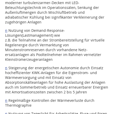
moderner turbulenzarmer-Decken mit LED-
Beleuchtungstechnik im Operationssälen, Senkung der
Außenluftmengen durch Mischluftbetrieb und
adiabatischer Kühlung bei signifikanter Verkleinerung der
zugehörigen Anlagen
n
Nutzung von Demand-Response-
Lösungen(Lastmanagement) wie
z.B. die Teilnahme an der Strombereitstellung für virtuelle
Regelenergie durch Vermarktung von
Minutenstromreserven durch vorhandene Netz­
ersatzanlagen als Poolteilnehmer im Rahmen vernetzter
Kleinstromerzeugeranlagen
n
Steigerung der energetischen Autonomie durch Einsatz
hocheffizienter KWK-Anlagen für die Eigenstrom- und
Wärmeversorgung und mit Einsatz von
Absorptionskälteanlagen für hohe Auslastung der Anlagen
auch im Sommerbetrieb und Einsatz erneuerbarer Energien
mit Amortisationszeiten zwischen 2 bis 5 Jahren
n
Regelmäßige Kontrollen der Wärmeverluste durch
Thermographie
n
Nutzung von Tageslicht für Arbeitsplätze, Flure und Foren