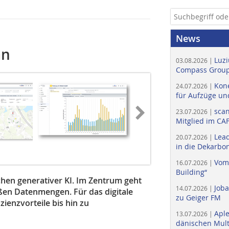
News
an
Luzi
03.08.2026 |
Compass Group
Kone
24.07.2026 |
für Aufzüge un
scan
23.07.2026 |
Mitglied im CA
Lead
20.07.2026 |
in die Dekarbon
Vom
16.07.2026 |
Building“
hen generativer KI. Im ­Zen­trum geht
Job
14.07.2026 |
ßen Datenmengen. Für das digitale
zu Geiger FM
zienzvorteile bis hin zu
Apl
13.07.2026 |
dänischen Multi