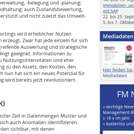
nverwaltung, -belegung und -planung;
Immobilien- un
andhaltung; auch Zustandsbewertung,
mit SAP
rstützt und nicht zuletzt das Umwelt-
22. bis 25. Se
5. bis 7. Oktob
rtings wird erheblicher Nutzen
Mediadaten
 erzeugt. Zwar hat jede einzeln für sich
rgreifende Auswertung und strategische
ingt geeignet. Informationen zu
 Nutzungsintensitäten sind eher
ng zu den Assets, den Kosten, den
Hier finden Si
 nun hat sich ein neues Potenzial für
Mediadaten
g wird bereits jetzt revolutioniert.
FM 
KI
» wichtige News
Management-B
zester Zeit in Datenmengen Muster und
» 18 x im Jahr
ch auch Anomalien identifizieren.
» kostenlos un
den sichtbar, mit denen