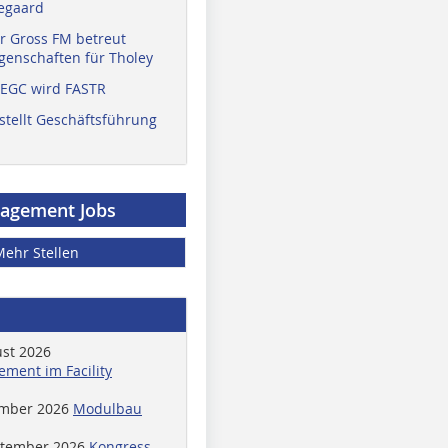
egaard
r Gross FM betreut
enschaften für Tholey
 EGC wird FASTR
stellt Geschäftsführung
nagement Jobs
Mehr Stellen
ust 2026
ment im Facility
ember 2026
Modulbau
ptember 2026
Kongress