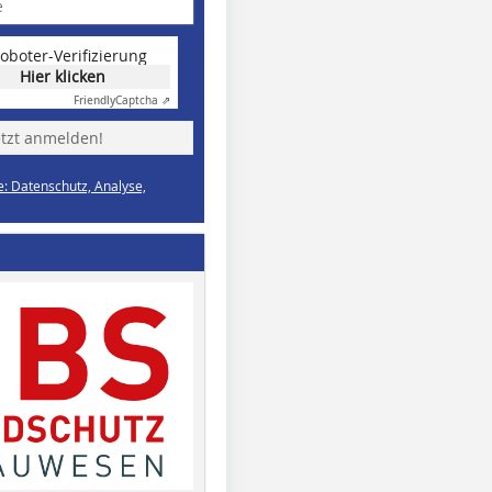
oboter-Verifizierung
Hier klicken
Friendly
Captcha ⇗
etzt anmelden!
e: Datenschutz, Analyse,