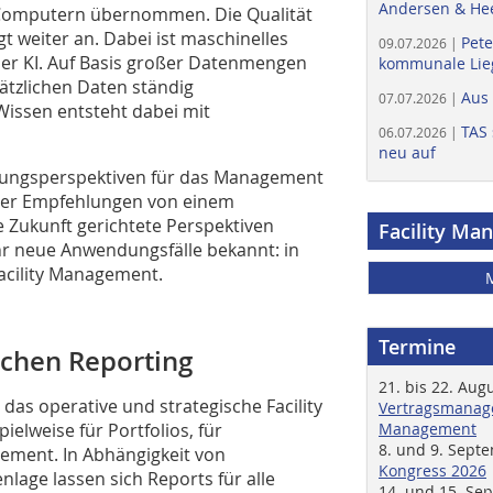
Andersen & He
Computern übernommen. Die Qualität
t weiter an. Dabei ist maschinelles
Pete
09.07.2026 |
der KI. Auf Basis großer Datenmengen
kommunale Lieg
ätzlichen Daten ständig
Aus
07.07.2026 |
Wissen entsteht dabei mit
TAS 
06.07.2026 |
neu auf
rtungsperspektiven für das Management
rter Empfehlungen von einem
 Zukunft gerichtete Perspektiven
Facility Ma
r neue Anwendungsfälle bekannt: in
acility Management.
Termine
schen Reporting
21. bis 22. Aug
das operative und strategische Facility
Vertragsmanage
elweise für Portfolios, für
Management
8. und 9. Sept
ment. In Abhängigkeit von
Kongress 2026
lage lassen sich Reports für alle
14. und 15. Se