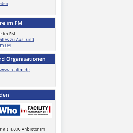
aten
ere im FM
 alles zu Aus- und
im FM
nd Organisationen
www.realfm.de
nden
 als 4.000 Anbieter im