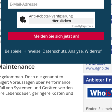
ktoren) schafft die zentrale
Zu den Mediad
Zur Homepage
elligenz. Sie erfassen Daten
ber die Nutzung einer Immobilie durch
Anti-Roboter-Verifizierung
Job & Karri
erend zu Präsenzen und
Hier klicken
cht, Temperatur oder Luftfeuchtigkeit
Friendly
Captcha ⇗
rbräuche (Energie …). Über IoT
Hier finden Sie
ner Cloud gespeichert und der Data
Melden Sie sich jetzt an!
Weiterbildung 
aussetzung für die Wirkung generativer
Verbände u
Beispiele, Hinweise: Datenschutz, Analyse, Widerruf
www.gefma.de
www.vdi.de
­Maintenance
www.dgnb.de
atz gekommen. Doch die genannten
Anbieter fi
higer: Voraussagen über Performance,
fall von Systemen und Geräten werden
ere Lebensdauer, geringere Kosten und
Finden Sie mehr