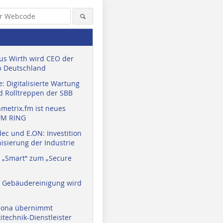
us Wirth wird CEO der
 Deutschland
: Digitalisierte Wartung
d Rolltreppen der SBB
metrix.fm ist neues
FM RING
ec und E.ON: Investition
isierung der Industrie
 „Smart“ zum „Secure
a Gebäudereinigung wird
eona übernimmt
technik-Dienstleister