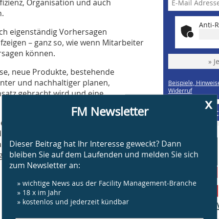
izienz, Organisation und auch
n.
Anti-R
uch eigenständig Vorhersagen
zeigen – ganz so, wie wenn Mitarbeiter
ersagen können.
» J
sse, neue Produkte, bestehende
enter und nachhaltiger planen,
Beispiele, Hinweis
Widerruf
nsatz gebracht wird und eine
x
FM Newsletter
Supplement
Sensorik die erforderliche Datenlage
nd Datenquellen werden frei
Dieser Beitrag hat Ihr Interesse geweckt? Dann
ahlen erweitern, Vorhersagen werden
bleiben Sie auf dem Laufenden und melden Sie sich
ezeigt: Die strategische Steuerung
zum Newsletter an:
» wichtige News aus der Facility Management-Branche
» 18 x im Jahr
» kostenlos und jederzeit kündbar