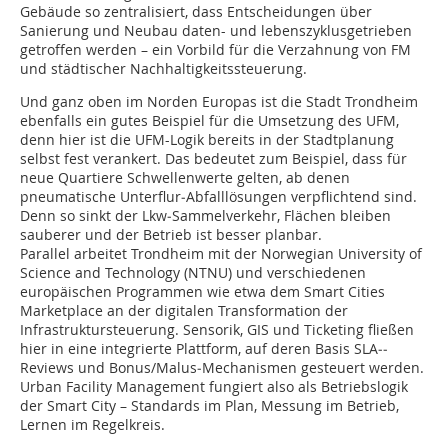
Gebäude so zentralisiert, dass Entscheidungen über
Sanierung und Neubau daten- und lebenszyklusgetrieben
getroffen werden – ein Vorbild für die Verzahnung von FM
und städtischer Nachhaltigkeitssteuerung.
Und ganz oben im Norden Europas ist die Stadt Trondheim
ebenfalls ein gutes Beispiel für die Umsetzung des UFM,
denn hier ist die UFM-Logik bereits in der Stadtplanung
selbst fest verankert. Das bedeutet zum Beispiel, dass für
neue Quartiere Schwellenwerte gelten, ab denen
pneumatische Unterflur‑Abfalllösungen verpflichtend sind.
Denn so sinkt der Lkw‑Sammelverkehr, Flächen bleiben
sauberer und der Betrieb ist besser planbar.
Parallel arbeitet Trondheim mit der Norwegian University of
Science and Technology (NTNU) und verschiedenen
europäischen Programmen wie etwa dem Smart Cities
Marketplace an der digitalen Transformation der
Infrastruktursteuerung. Sensorik, GIS und Ticketing fließen
hier in eine integrierte Plattform, auf deren Basis SLA‑­
Reviews und Bonus/Malus‑­Mechanismen gesteuert werden.
Urban Facility Management fungiert also als Betriebslogik
der Smart City – Standards im Plan, Messung im Betrieb,
Lernen im Regelkreis.