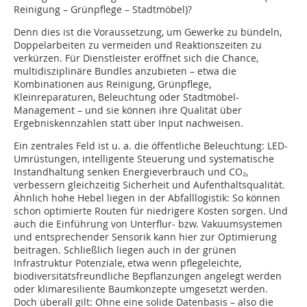
Reinigung – Grünpflege – Stadtmöbel)?
Denn dies ist die Voraussetzung, um Gewerke zu bündeln,
Doppelarbeiten zu vermeiden und Reaktionszeiten zu
verkürzen. Für Dienstleister eröffnet sich die Chance,
multidisziplinäre Bundles anzubieten – etwa die
Kombinationen aus Reinigung, Grünpflege,
Kleinreparaturen, Beleuchtung oder Stadtmöbel-
Management – und sie können ihre Qualität über
Ergebniskennzahlen statt über Input nachweisen.
Ein zentrales Feld ist u. a. die öffentliche Beleuchtung: LED-
Umrüstungen, intelligente Steuerung und systematische
Instandhaltung senken Energieverbrauch und CO₂,
verbessern gleichzeitig Sicherheit und Aufenthaltsqualität.
Ähnlich hohe Hebel liegen in der Abfalllogistik: So können
schon optimierte Routen für niedrigere Kosten sorgen. Und
auch die Einführung von Unterflur- bzw. Vakuumsystemen
und entsprechender Sensorik kann hier zur Optimierung
beitragen. Schließlich liegen auch in der grünen
Infrastruktur Potenziale, etwa wenn pflegeleichte,
biodiversitätsfreundliche Bepflanzungen angelegt werden
oder klimaresiliente Baumkonzepte umgesetzt werden.
Doch überall gilt: Ohne eine solide Datenbasis – also die