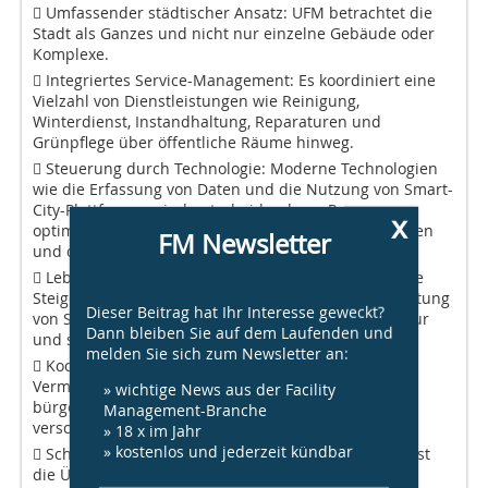
 Umfassender städtischer Ansatz: UFM betrachtet die
Stadt als Ganzes und nicht nur einzelne Gebäude oder
Komplexe.
 Integriertes Service-Management: Es koordiniert eine
Vielzahl von Dienstleistungen wie Reinigung,
Winterdienst, Instandhaltung, Reparaturen und
Grünpflege über öffentliche Räume hinweg.
 Steuerung durch Technologie: Moderne Technologien
wie die Erfassung von Daten und die Nutzung von Smart-
City-Plattformen sind entscheidend, um Prozesse zu
x
optimieren, die Entscheidungsfindung zu unterstützen
FM Newsletter
und die Effizienz zu steigern.
 Lebensqualität verbessern: Ein zentrales Ziel ist die
Steigerung der Lebensqualität durch die Gewährleistung
Dieser Beitrag hat Ihr Interesse geweckt?
von Sicherheit, ­Zugang, funktionierender Infrastruktur
Dann bleiben Sie auf dem Laufenden und
und sozialer Kohäsion.
melden Sie sich zum Newsletter an:
 Koordination und Vermittlung: UFM fungiert als
Vermittler zwischen öffentlichen, privaten und
» wichtige News aus der Facility
bürgerlichen Akteuren, um die ­Bedürfnisse
Management-Branche
verschiedener Nutzergruppen zu koordinieren.
» 18 x im Jahr
» kostenlos und jederzeit kündbar
 Schwerpunkt Nachhaltigkeit: Ein wichtiger Aspekt ist
die Überwachung und Verbesserung von Energie-,