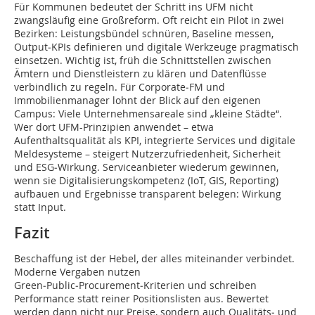
Für Kommunen bedeutet der Schritt ins UFM nicht
zwangsläufig eine Großreform. Oft reicht ein Pilot in zwei
Bezirken: Leistungsbündel schnüren, Baseline messen,
Output‑KPIs definieren und digitale Werkzeuge pragmatisch
einsetzen. Wichtig ist, früh die Schnittstellen zwischen
Ämtern und Dienstleistern zu klären und Datenflüsse
verbindlich zu regeln. Für Corporate‑FM und
Immobilienmanager lohnt der Blick auf den eigenen
Campus: Viele Unternehmensareale sind „kleine Städte“.
Wer dort UFM-Prinzipien anwendet – etwa
Aufenthaltsqualität als KPI, integrierte Services und digitale
Meldesysteme – steigert Nutzerzufriedenheit, Sicherheit
und ESG‑Wirkung. Serviceanbieter wiederum gewinnen,
wenn sie Digitalisierungskompetenz (IoT, GIS, Reporting)
aufbauen und Ergebnisse transparent belegen: Wirkung
statt Input.
Fazit
Beschaffung ist der Hebel, der alles miteinander verbindet.
Moderne Vergaben nutzen
Green‑Public‑Procurement‑Kriterien und schreiben
Performance statt reiner Positionslisten aus. Bewertet
werden dann nicht nur Preise, sondern auch Qualitäts‑ und