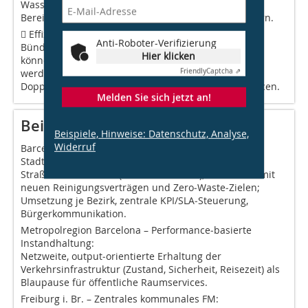
Wasser- und Abfall­management in öffentlichen
Bereichen, um die Nachhaltigkeit der Stadt zu fördern.
 Effizienz und Kosteneinsparungen: Durch die
Anti-Roboter-Verifizierung
Bündelung und Optimierung von Dienstleistungen
Hier klicken
können Kosten gesenkt und die Effizienz gesteigert
Friendly
Captcha ⇗
werden, beispielsweise durch die Vermeidung von
Doppelarbeit und die bessere Nutzung von Ressourcen.
Melden Sie sich jetzt an!
Beispiele gelungener Umsetzung
Beispiele, Hinweise: Datenschutz, Analyse,
Widerruf
Barcelona – "Cuidem Barcelona":
Stadtweiter Pflege- und Reinigungsplan für ­
Straßen/Plätze/Parks (Invest ~70 Mio. €), kombiniert mit
neuen Reinigungsverträgen und Zero‑Waste‑Zielen;
Umsetzung je ­Bezirk, zentrale KPI/SLA‑Steuerung,
Bürgerkommunikation.
Metropolregion Barcelona – Performance‑basierte
Instandhaltung:
Netzweite, output‑orientierte Erhaltung der
Verkehrsinfrastruktur (Zustand, Sicherheit, Reisezeit) als
Blaupause für öffentliche Raumservices.
Freiburg i. Br. – Zentrales kommunales FM: