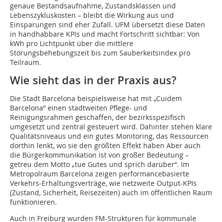
genaue Bestandsaufnahme, Zustandsklassen und
Lebenszykluskosten – bleibt die Wirkung aus und
Einsparungen sind eher Zufall. UFM übersetzt diese Daten
in handhabbare KPIs und macht Fortschritt sichtbar: Von
kWh pro Lichtpunkt über die mittlere
Störungsbehebungszeit bis zum Sauberkeitsindex pro
Teilraum.
Wie sieht das in der Praxis aus?
Die Stadt Barcelona beispielsweise hat mit „Cuidem
Barcelona“ einen stadtweiten Pflege- und
Reinigungsrahmen geschaffen, der bezirksspezifisch
umgesetzt und zentral gesteuert wird. Dahinter stehen klare
Qualitätsniveaus und ein gutes Monitoring, das Ressourcen
dorthin lenkt, wo sie den größten Effekt haben Aber auch
die Bürgerkommunikation ist von großer Bedeutung –
getreu dem Motto „tue Gutes und sprich darüber“. Im
Metro­polraum Barcelona zeigen performancebasierte
Verkehrs‑Erhaltungsverträge, wie netzweite Output-KPIs
(Zustand, Sicherheit, Reisezeiten) auch im öffentlichen Raum
funktionieren.
Auch in Freiburg wurden FM-Strukturen für kommunale