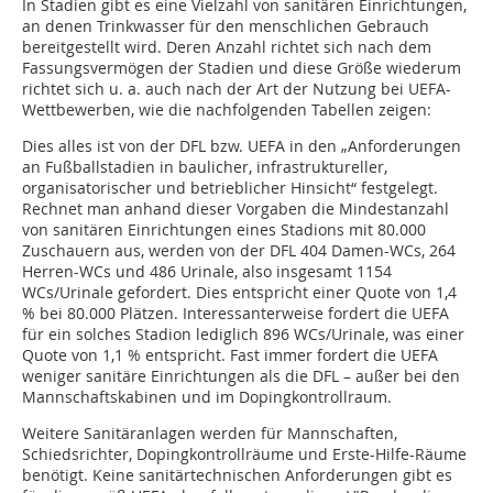
In Stadien gibt es eine Vielzahl von sanitären Einrichtungen,
an denen Trinkwasser für den menschlichen Gebrauch
bereitgestellt wird. Deren Anzahl richtet sich nach dem
Fassungsvermögen der Stadien und diese Größe wiederum
richtet sich u. a. auch nach der Art der Nutzung bei UEFA-
Wettbewerben, wie die nachfolgenden Tabellen zeigen:
Dies alles ist von der DFL bzw. UEFA in den „Anforderungen
an Fußballstadien in baulicher, infrastruktureller,
organisatorischer und betrieblicher Hinsicht“ festgelegt.
Rechnet man anhand dieser Vorgaben die Mindestanzahl
von sanitären Einrichtungen eines Stadions mit 80.000
Zuschauern aus, werden von der DFL 404 Damen-WCs, 264
Herren-WCs und 486 Urinale, also insgesamt 1154
WCs/Urinale gefordert. Dies entspricht einer Quote von 1,4
% bei 80.000 Plätzen. Interessanterweise fordert die UEFA
für ein solches Stadion lediglich 896 WCs/Urinale, was einer
Quote von 1,1 % entspricht. Fast immer fordert die UEFA
weniger sanitäre Einrichtungen als die DFL – außer bei den
Mannschaftskabinen und im Dopingkontrollraum.
Weitere Sanitäranlagen werden für Mannschaften,
Schiedsrichter, Dopingkontrollräume und Erste-Hilfe-Räume
benötigt. Keine sanitärtechnischen Anforderungen gibt es