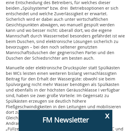
eine Entscheidung des Betreibers, für welches dieser
beiden „Spülsysteme“ bzw. drei Betriebsoptionen er sich
entscheidet und welche Zuverlässigkeit er erwartet.
Sicherlich wird er dabei auch unter wirtschaftlichen
Gesichtspunkten abwägen, wo manuell gespült werden
kann und wo besser nicht: überall dort, wo die eigene
Mannschaft durch Wassernebel besonders gefährdet ist wie
beim Duschen, sind elektronische Lösungen sicherlich zu
bevorzugen – bei den noch seltener genutzten
Mannschaftsduschen der gegnerischen Partei und den
Duschen der Schiedsrichter am besten auch.
Manuelle oder elektronische Druckspüler statt Spülkästen
bei WCs leisten einen weiteren bislang vernachlässigten
Beitrag für den Erhalt der Wassergüte: obwohl sie beim
Spülvorgang nicht mehr Wasser benötigen als Spülkästen
und ebenfalls in der höchsten Geräuschklasse I verfügbar
sind, haben sie zwei große Vorteile: Im Gegensatz zu
Spülkästen erzeugen sie deutlich höhere
Fließgeschwindigkeiten in den Leitungen und mobilisieren
dort zusätzlich eventuell vorhandene Ablagerungen.
x
FM Newsletter
Gleichzeitig profitieren die Nutzer: Bei einem hohem
Andrang verkürzen sich die Wartezeiten, da ohne
„Füllzeiten“ immer ausreichend Spülwasser für das WC und