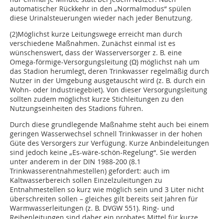
automatischer Rückkehr in den „Normalmodus“ spülen
diese Urinalsteuerungen wieder nach jeder Benutzung.
(2)Möglichst kurze Leitungswege erreicht man durch
verschiedene Maßnahmen. Zunächst einmal ist es
wünschenswert, dass der Wasserversorger z. B. eine
Omega-förmige-Versorgungsleitung (Ω) möglichst nah um
das Stadion herumlegt, deren Trinkwasser regelmäßig durch
Nutzer in der Umgebung ausgetauscht wird (z. B. durch ein
Wohn- oder Industriegebiet). Von dieser Versorgungsleitung
sollten zudem möglichst kurze Stichleitungen zu den
Nutzungseinheiten des Stadions führen.
Durch diese grundlegende Maßnahme steht auch bei einem
geringen Wasserwechsel schnell Trinkwasser in der hohen
Güte des Versorgers zur Verfügung. Kurze Anbindeleitungen
sind jedoch keine „Es-wäre-schön-Regelung“. Sie werden
unter anderem in der DIN 1988-200 (8.1
Trinkwasserentnahmestellen) gefordert: auch im
Kaltwasserbereich sollen Einzelzuleitungen zu
Entnahmestellen so kurz wie möglich sein und 3 Liter nicht
überschreiten sollen – gleiches gilt bereits seit Jahren für
Warmwasserleitungen (z. B. DVGW 551). Ring- und
Reihenleitungen sind daher ein probates Mittel für kurze