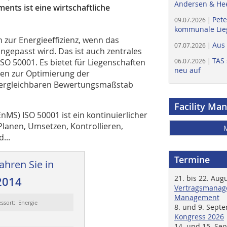
Andersen & He
nts ist eine wirtschaftliche
Pete
09.07.2026 |
kommunale Lieg
zur Energieeffizienz, wenn das
Aus
07.07.2026 |
ngepasst wird. Das ist auch zentrales
TAS 
O 50001. Es bietet für Liegenschaften
06.07.2026 |
neu auf
en zur Optimierung der
 vergleichbaren Bewertungsmaßstab
Facility Ma
S) ISO 50001 ist ein kontinuierlicher
anen, Umsetzen, Kon­trollieren,
...
Termine
ahren Sie in
21. bis 22. Aug
2014
Vertragsmanage
Management
ssort: Energie
8. und 9. Sept
Kongress 2026
14. und 15. Se