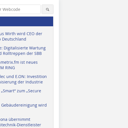
us Wirth wird CEO der
 Deutschland
: Digitalisierte Wartung
d Rolltreppen der SBB
metrix.fm ist neues
FM RING
ec und E.ON: Investition
isierung der Industrie
 „Smart“ zum „Secure
a Gebäudereinigung wird
eona übernimmt
technik-Dienstleister