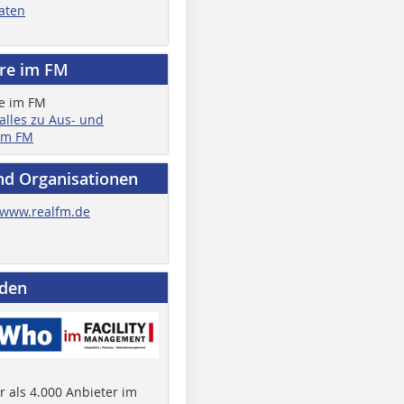
aten
ere im FM
 alles zu Aus- und
im FM
nd Organisationen
www.realfm.de
nden
 als 4.000 Anbieter im