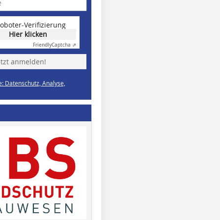
oboter-Verifizierung
Hier klicken
Friendly
Captcha ⇗
etzt anmelden!
e: Datenschutz, Analyse,