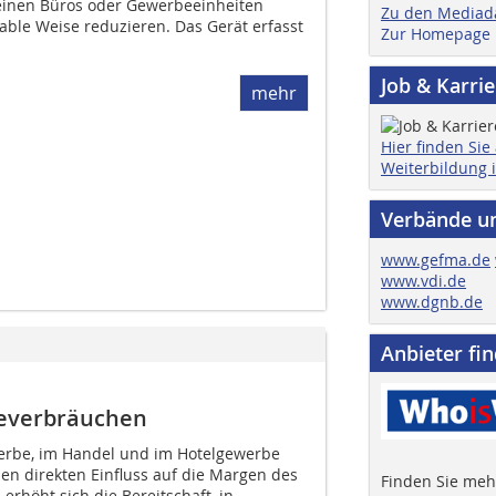
einen Büros oder Gewerbe­einheiten
Zu den Mediad
ble Weise reduzieren. Das Gerät erfasst
Zur Homepage
Job & Karri
mehr
Hier finden Sie
Weiterbildung 
Verbände u
www.gefma.de
www.vdi.de
www.dgnb.de
Anbieter fi
ieverbräuchen
rbe, im Handel und im Hotelgewerbe
en direkten Einfluss auf die Margen des
Finden Sie mehr
rhöht sich die Bereitschaft, in