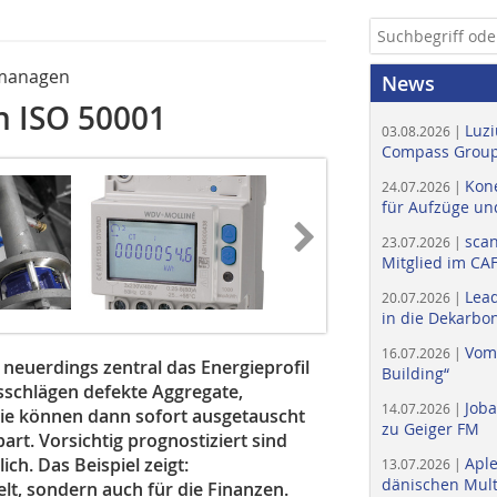
 managen
News
 ISO 50001
Luzi
03.08.2026 |
Compass Group
Kone
24.07.2026 |
für Aufzüge un
scan
23.07.2026 |
Mitglied im CA
Lead
20.07.2026 |
in die Dekarbon
Vom
16.07.2026 |
 neuerdings zentral das Energieprofil
Building“
usschlägen defekte Aggregate,
Job
14.07.2026 |
Die können dann sofort ausgetauscht
zu Geiger FM
rt. Vorsichtig prognostiziert sind
ch. Das Beispiel zeigt:
Apl
13.07.2026 |
dänischen Multi
elt, sondern auch für die Finanzen.