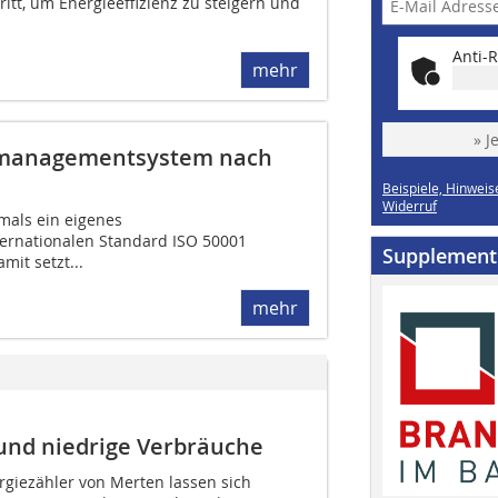
ritt, um Energieeffizienz zu steigern und
Anti-R
mehr
» J
iemanagementsystem nach
Beispiele, Hinweis
Widerruf
mals ein eigenes
rnationalen Standard ISO 50001
Supplement
mit setzt...
mehr
 und niedrige Verbräuche
giezähler von Merten lassen sich