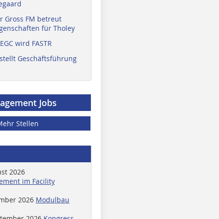
egaard
r Gross FM betreut
enschaften für Tholey
 EGC wird FASTR
stellt Geschäftsführung
nagement Jobs
Mehr Stellen
ust 2026
ment im Facility
ember 2026
Modulbau
ptember 2026
Kongress