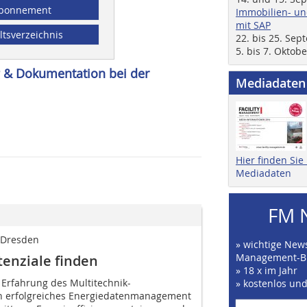
bonnement
Immobilien- un
mit SAP
ltsverzeichnis
22. bis 25. Se
5. bis 7. Oktob
g & Dokumentation bei der
Mediadaten
Hier finden Si
Mediadaten
FM 
 Dresden
» wichtige News
Management-B
tenziale finden
» 18 x im Jahr
Erfahrung des Multitechnik-
» kostenlos un
 ein erfolgreiches Energiedatenmanagement