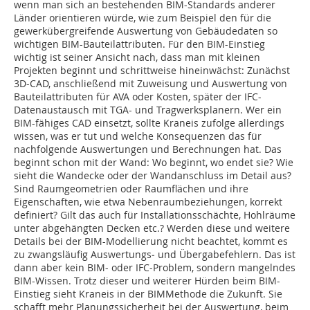
wenn man sich an bestehenden BIM-Standards anderer
Länder orientieren würde, wie zum Beispiel den für die
gewerkübergreifende Auswertung von Gebäudedaten so
wichtigen BIM-Bauteilattributen. Für den BIM-Einstieg
wichtig ist seiner Ansicht nach, dass man mit kleinen
Projekten beginnt und schrittweise hineinwächst: Zunächst
3D-CAD, anschließend mit Zuweisung und Auswertung von
Bauteilattributen für AVA oder Kosten, später der IFC-
Datenaustausch mit TGA- und Tragwerksplanern. Wer ein
BIM-fähiges CAD einsetzt, sollte Kraneis zufolge allerdings
wissen, was er tut und welche Konsequenzen das für
nachfolgende Auswertungen und Berechnungen hat. Das
beginnt schon mit der Wand: Wo beginnt, wo endet sie? Wie
sieht die Wandecke oder der Wandanschluss im Detail aus?
Sind Raum­geometrien oder Raumflächen und ihre
Eigenschaften, wie etwa Nebenraumbeziehungen, korrekt
definiert? Gilt das auch für Installationsschächte, Hohlräume
unter abgehängten Decken etc.? Werden diese und weitere
Details bei der BIM-Modellierung nicht beachtet, kommt es
zu zwangsläufig Auswertungs‑ und Übergabefehlern. Das ist
dann aber kein BIM- oder IFC-Problem, sondern mangelndes
BIM-Wissen. Trotz dieser und weiterer Hürden beim BIM-
Ein­stieg sieht Kraneis in der BIMMethode die Zukunft. Sie
schafft mehr Planungssicherheit bei der Auswertung, beim