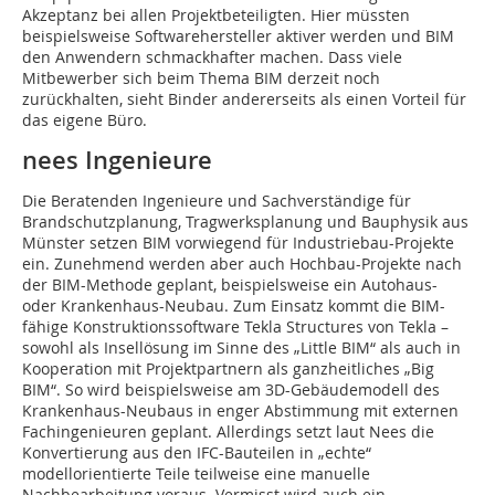
Akzeptanz bei allen Projektbeteiligten. Hier müssten
beispielsweise Softwarehersteller aktiver werden und BIM
den Anwendern schmackhafter machen. Dass viele
Mitbewerber sich beim Thema BIM derzeit noch
zurückhalten, sieht Binder andererseits als einen Vorteil für
das eigene Büro.
nees Ingenieure
Die Beratenden Ingenieure und Sachverständige für
Brandschutzplanung, Tragwerksplanung und Bauphysik aus
Münster setzen BIM vorwiegend für Industriebau-Projekte
ein. Zunehmend werden aber auch Hochbau-Projekte nach
der BIM-Methode geplant, beispielsweise ein Autohaus-
oder Krankenhaus-Neubau. Zum Einsatz kommt die BIM-
fähige Konstruktionssoftware Tekla Structures von Tekla –
sowohl als Insellösung im Sinne des „Little BIM“ als auch in
Kooperation mit Projektpartnern als ganzheitliches „Big
BIM“. So wird beispielsweise am 3D-Gebäudemodell des
Krankenhaus-Neubaus in enger Abstimmung mit externen
Fachingenieuren geplant. Allerdings setzt laut Nees die
Konvertierung aus den IFC-Bauteilen in „echte“
modellorientierte Teile teilweise eine manuelle
Nachbearbeitung voraus. Vermisst wird auch ein