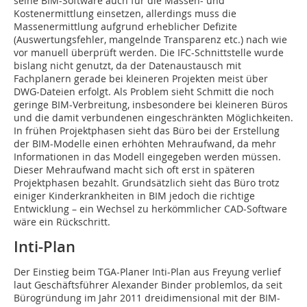
seine BIM-Software auch für die Massen- und
Kostenermittlung einsetzen, allerdings muss die
Massenermittlung aufgrund erheblicher Defizite
(Auswertungsfehler, mangelnde Transparenz etc.) nach wie
vor manuell überprüft werden. Die IFC-Schnittstelle wurde
bislang nicht genutzt, da der Datenaustausch mit
Fachplanern gerade bei kleineren Projekten meist über
DWG-Dateien erfolgt. Als Problem sieht Schmitt die noch
geringe BIM-Verbreitung, insbesondere bei kleineren Büros
und die damit verbundenen eingeschränkten Möglichkeiten.
In frühen Projektphasen sieht das Büro bei der Erstellung
der BIM-Modelle einen erhöhten Mehraufwand, da mehr
Informationen in das Modell eingegeben werden müssen.
Dieser Mehraufwand macht sich oft erst in späteren
Projektphasen bezahlt. Grundsätzlich sieht das Büro trotz
einiger Kinderkrankheiten in BIM jedoch die richtige
Entwicklung – ein Wechsel zu herkömmlicher CAD-Software
wäre ein Rückschritt.
Inti-Plan
Der Einstieg beim TGA-Planer Inti-Plan aus Freyung verlief
laut Geschäftsführer Alexander Binder problemlos, da seit
Bürogründung im Jahr 2011 dreidimensional mit der BIM-