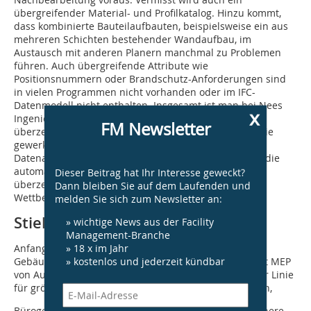
übergreifender Material- und Profilkatalog. Hinzu kommt,
dass kombinierte Bauteilaufbauten, beispielsweise ein aus
mehreren Schichten bestehender Wandaufbau, im
Austausch mit anderen Planern manchmal zu Problemen
führen. Auch übergreifende Attribute wie
Positionsnummern oder Brandschutz-Anforderungen sind
in vielen Programmen nicht vorhanden oder im IFC-
Datenmodell nicht enthalten. Insgesamt ist man bei Nees
x
Ingenieure von den Vorteilen der neuen Arbeitsweise
FM Newsletter
überzeugt. Als besondere Vorteile werden vor allem die
gewerkübergreifende Kollisionskon­trolle, der
Datenaustausch mit Berechnungsprogrammen sowie die
automatische Massenermittlung gewertet. Nees ist
Dieser Beitrag hat Ihr Interesse geweckt?
überzeugt, dass BIM-Kenntnisse und ‑Erfahrungen
Dann bleiben Sie auf dem Laufenden und
Wettbewerbsvorteile für ein Büro sind.
melden Sie sich zum Newsletter an:
Stiehm Ingenieurplanung
» wichtige News aus der Facility
Management-Branche
» 18 x im Jahr
Anfang 2013 hat das Ingenieurbüro für Technische
» kostenlos und jederzeit kündbar
Gebäudeausrüstung aus Berlin die BIM-Software Revit MEP
von Autodesk eingeführt. Das Programm wird in erster Linie
für größere Neubauprojekte, wie etwa Einkaufszentren,
Bürogebäude oder Produktionshallen eingesetzt. Kleinere