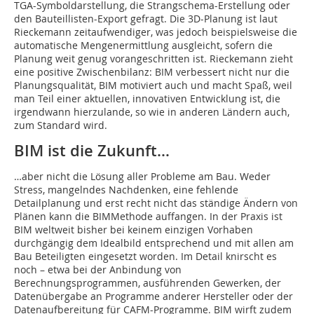
TGA-Symboldarstellung, die Strangschema-Erstellung oder
den Bauteillisten-Export gefragt. Die 3D-Planung ist laut
Rieckemann zeitaufwendiger, was jedoch beispielsweise die
automatische Mengenermittlung ausgleicht, sofern die
Planung weit genug vorangeschritten ist. Rieckemann zieht
eine positive Zwischenbilanz: BIM verbessert nicht nur die
Planungsqualität, BIM motiviert auch und macht Spaß, weil
man Teil einer aktuellen, innovativen Entwicklung ist, die
irgendwann hierzulande, so wie in anderen Ländern auch,
zum Standard wird.
BIM ist die Zukunft…
…aber nicht die Lösung aller Probleme am Bau. Weder
Stress, mangelndes Nachdenken, eine fehlende
Detailplanung und erst recht nicht das ständige Ändern von
Plänen kann die BIMMethode auffangen. In der Praxis ist
BIM weltweit bisher bei keinem einzigen Vorhaben
durchgängig dem Idealbild entsprechend und mit allen am
Bau Beteiligten eingesetzt worden. Im Detail knirscht es
noch – etwa bei der Anbindung von
Berechnungsprogrammen, ausführenden Gewerken, der
Datenübergabe an Programme anderer Hersteller oder der
Datenaufbereitung für CAFM-Programme. BIM wirft zudem