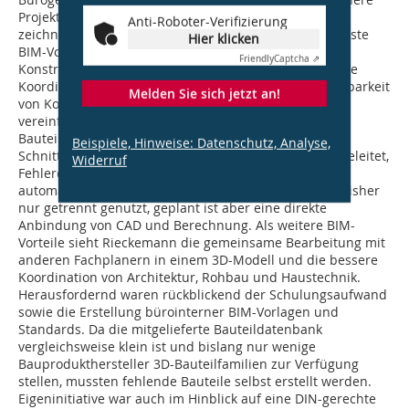
Projekte oder Altbausanierungen werden
Anti-Roboter-Verifizierung
zeichnungsorientiert mit AutoCAD geplant. Als wichtigste
Hier klicken
BIM-Vorteile nennt Daniela Rieckemann, Leiterin
Friendly
Captcha ⇗
Konstruktion bei Stiehm Ingenieurplanung, die bessere
Koordination der Gewerke und die frühzeitige Erkennbarkeit
Melden Sie sich jetzt an!
von Kollisionspunkten im 3D-Modell. Automatismen
vereinfachen den Beschriftungsprozess und
Bauteiländerungen werden selbstständig angepasst.
Beispiele, Hinweise: Datenschutz, Analyse,
Schnitte werden aus dem 3D-Modell automatisch abgeleitet,
Widerruf
Fehlerquellen minimiert, Massen- und Mengenlisten
automatisch erstellt. Die Berechnungssoftware wird bisher
nur getrennt genutzt, geplant ist aber eine direkte
Anbindung von CAD und Berechnung. Als weitere BIM-
Vorteile sieht Rieckemann die gemeinsame Bearbeitung mit
anderen Fachplanern in einem 3D-Modell und die bessere
Koordination von Architektur, Rohbau und Haustechnik.
Herausfordernd waren rückblickend der Schulungsaufwand
sowie die Erstellung bürointerner BIM-Vorlagen und
Standards. Da die mitgelieferte Bauteildatenbank
vergleichsweise klein ist und bislang nur wenige
Bauprodukthersteller 3D-Bauteilfamilien zur Verfügung
stellen, mussten fehlende Bauteile selbst erstellt werden.
Eigeninitiative war auch im Hinblick auf eine DIN-gerechte