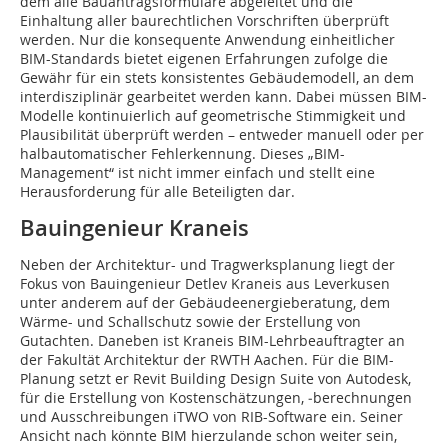
dem alle Bauantragsformulare abgeleitet und die
Einhaltung aller baurechtlichen Vorschriften überprüft
werden. Nur die konsequente Anwendung einheitlicher
BIM-Standards bietet eigenen Erfahrungen zufolge die
Gewähr für ein stets konsistentes Gebäudemodell, an dem
interdisziplinär gearbeitet werden kann. Dabei müssen BIM-
Modelle kontinuierlich auf geometrische Stimmigkeit und
Plausibilität überprüft werden – entweder manuell oder per
halbautomatischer Fehlerkennung. Dieses „BIM-
Management“ ist nicht immer einfach und stellt eine
Herausforderung für alle Beteiligten dar.
Bauingenieur Kraneis
Neben der Architektur- und Tragwerksplanung liegt der
Fokus von Bauingenieur Detlev Kraneis aus Leverkusen
unter anderem auf der Gebäudeenergieberatung, dem
Wärme- und Schallschutz sowie der Erstellung von
Gutachten. Daneben ist Kraneis BIM-Lehrbeauftragter an
der Fakultät Architektur der RWTH Aachen. Für die BIM-
Planung setzt er Revit Building Design Suite von Autodesk,
für die Erstellung von Kostenschätzungen, ‑berechnungen
und Ausschreibungen iTWO von RIB-Software ein. Seiner
Ansicht nach könnte BIM hierzulande schon weiter sein,