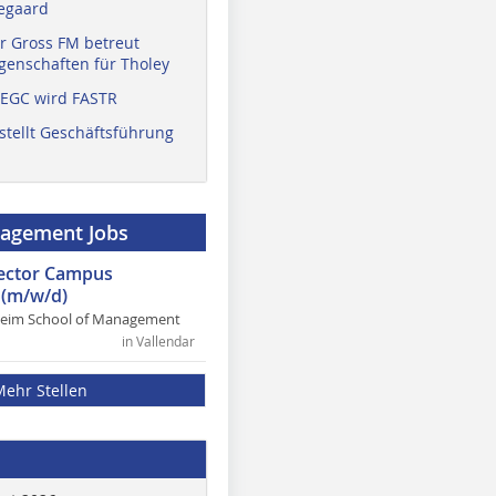
egaard
r Gross FM betreut
enschaften für Tholey
 EGC wird FASTR
stellt Geschäftsführung
nagement Jobs
rector Campus
(m/w/d)
heim School of Management
in Vallendar
Mehr Stellen