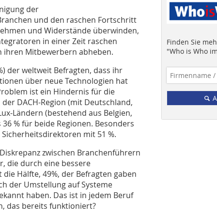
unigung der
Branchen und den raschen Fortschritt
nnehmen und Widerstände überwinden,
tegratoren in einer Zeit raschen
Finden Sie mehr
n ihren Mitbewerbern abheben.
"Who is Who im
%) der weltweit Befragten, dass ihr
ationen über neue Technologien hat
roblem ist ein Hindernis für die
A
n der DACH-Region (mit Deutschland,
Lux-Ländern (bestehend aus Belgien,
 36 % für beide Regionen. Besonders
Sicherheitsdirektoren mit 51 %.
e Diskrepanz zwischen Branchenführern
r, die durch eine bessere
die Hälfte, 49%, der Befragten gaben
ch der Umstellung auf Systeme
gekannt haben. Das ist in jedem Beruf
 das bereits funktioniert?