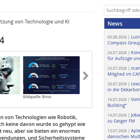
tzung von Technologie und KI
News
Luzi
24
03.08.2026 |
Compass Group
Kone
24.07.2026 |
für Aufzüge un
scan
23.07.2026 |
Mitglied im CA
Lead
20.07.2026 |
in die Dekarbon
Bildquelle: Brivo
Bildquelle: Brivo
Vom
16.07.2026 |
Building“
Job
14.07.2026 |
n von Technologien wie ­Robotik,
zu Geiger FM
h keine davon ­wurde so gehypt wie
t neu, aber sie bieten ein enormes
Apl
13.07.2026 |
dänischen Multi
nwendungen, und Sicherheitssysteme