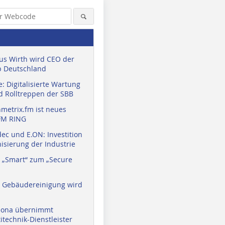
us Wirth wird CEO der
 Deutschland
: Digitalisierte Wartung
d Rolltreppen der SBB
metrix.fm ist neues
FM RING
ec und E.ON: Investition
isierung der Industrie
Bildquelle: Brivo
 „Smart“ zum „Secure
a Gebäudereinigung wird
eona übernimmt
technik-Dienstleister