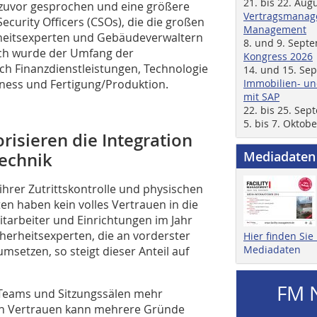
21. bis 22. Aug
 zuvor gesprochen und eine größere
Vertragsmanage
curity Officers (CSOs), die die großen
Management
erheitsexperten und Gebäudeverwaltern
8. und 9. Sept
Auch wurde der Umfang der
Kongress 2026
ich Finanzdienstleistungen, Technologie
14. und 15. Se
llness und Fertigung/Produktion.
Immobilien- un
mit SAP
22. bis 25. Se
5. bis 7. Oktob
risieren die Integration
Mediadaten
Technik
hrer Zutrittskontrolle und physischen
en haben kein volles Vertrauen in die
Mitarbeiter und Einrichtungen im Jahr
herheitsexperten, die an vorderster
Hier finden Si
Mediadaten
umsetzen, so steigt dieser Anteil auf
FM 
Teams und Sitzungssälen mehr
 an Vertrauen kann mehrere Gründe