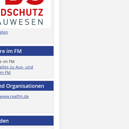
aten
ere im FM
 alles zu Aus- und
im FM
nd Organisationen
www.realfm.de
nden