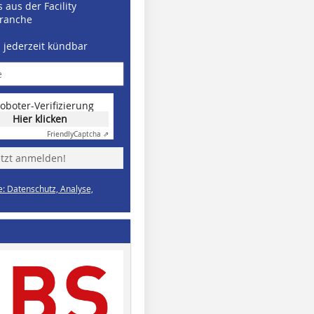
 aus der Facility
ranche
d jederzeit kündbar
oboter-Verifizierung
Hier klicken
Friendly
Captcha ⇗
etzt anmelden!
e: Datenschutz, Analyse,