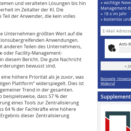
» wichtige News
stemen und veralteten Lösungen bis hin
Management-B
heit im Zeitalter der KI. Die
» 18 x im Jahr
e Teil der Anwender, die kein volles
» kostenlos un
ße Unternehmen größten Wert auf die
nktionsübergreifenden Anwendungen.
Anti-R
it anderen Teilen des Unternehmens,
re oder Facility-Management-
 diesem Bericht. Die gute Nachricht
forderungen bewusst sind.
» J
eine höhere Priorität als je zuvor, was
Beispiele, Hinweis
igen Plattform“ widerspiegelt. Dies ist
Widerruf
llgemeiner Trend in der gesamten.
 beispielsweise, dass 57 % der
Supplement
ung eines Tools zur Zentralisierung
ss 64 % der Fachkräfte eine höhere
Ergebnis dieser Zentralisierung