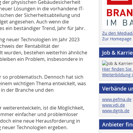
ng der physischen Gebäudesicherheit
neuer Lösungen in die vorhandene IT-
schen der Sicherheitsabteilung und
dget angesehen. Auch wenn die
es ein beständiger Trend, Jahr für Jahr.
Zu den Mediad
Zur Homepage
ung neuer Technologien im Jahr 2023
weis der Rentabilität der
Job & Karri
ielt wurden, bestehen weiterhin ähnliche
eiben ein Problem, insbesondere in
Hier finden Sie
Weiterbildung 
hr so problematisch. Dennoch hat sich
einem wichtigen Thema entwickelt, was
Verbände u
 in der Branche und den
www.gefma.de
www.vdi.de
 weiterentwickeln, ist die Möglichkeit,
www.dgnb.de
, immer einfacher und problemloser
 jedoch eine neue Herausforderung in
Anbieter fi
g neuer Technologien ergeben.