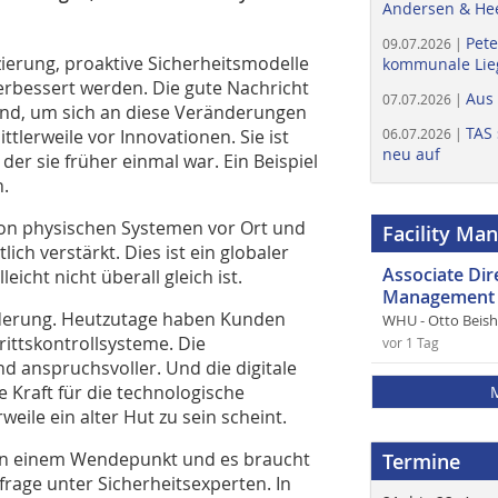
Andersen & He
Pete
09.07.2026 |
ierung, proaktive Sicherheitsmodelle
kommunale Lieg
erbessert werden. Die gute Nachricht
Aus
07.07.2026 |
 sind, um sich an diese Veränderungen
TAS 
tlerweile vor Innovationen. Sie ist
06.07.2026 |
neu auf
der sie früher einmal war. Ein Beispiel
n.
 von physischen Systemen vor Ort und
Facility Ma
ich verstärkt. Dies ist ein globaler
Associate Di
cht nicht überall gleich ist.
Management 
nderung. Heutzutage haben Kunden
WHU - Otto Beis
rittskontrollsysteme. Die
vor 1 Tag
d anspruchsvoller. Und die digitale
e Kraft für die technologische
eile ein alter Hut zu sein scheint.
 an einem Wendepunkt und es braucht
Termine
frage unter Sicherheitsexperten. In