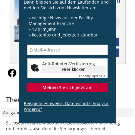
Dieser Artikel erschien in
Dann bleiben Sie auf dem Laufenden und
melden Sie sich zum Newsletter an:
FM 03/2024
» wichtige News aus der Facility
Management-Branche
Ressort: Technik
» 18 x im Jahr
» kostenlos und jederzeit kündbar
Abonnement
Inhaltsverzeichnis
Anti-Roboter-Verifizierung
Hier klicken
Friendly
Captcha ⇗
Melden Sie sich jetzt an!
Thematisch passende Artikel:
Beispiele, Hinweise: Datenschutz, Analyse,
Widerruf
Ausgabe 02/2024
St. Joseph Krankenhaus senkt Betriebskosten nachhaltig
und erhöht außerdem die Versorgungssicherheit