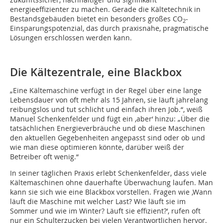
energieeffizienter zu machen. Gerade die Kältetechnik in
Bestandsgebäuden bietet ein besonders großes CO
-
2
Einsparungspotenzial, das durch praxisnahe, pragmatische
Lösungen erschlossen werden kann.
Die Kältezentrale, eine Blackbox
„Eine Kältemaschine verfügt in der Regel über eine lange
Lebensdauer von oft mehr als 15 Jahren, sie läuft jahrelang
reibungslos und tut schlicht und einfach ihren Job.“, weiß
Manuel Schenkenfelder und fügt ein ‚aber‘ hinzu: „Über die
tatsächlichen Energieverbräuche und ob diese Maschinen
den aktuellen Gegebenheiten angepasst sind oder ob und
wie man diese optimieren könnte, darüber weiß der
Betreiber oft wenig.“
In seiner täglichen Praxis erlebt Schenkenfelder, dass viele
Kältemaschinen ohne dauerhafte Überwachung laufen. Man
kann sie sich wie eine Blackbox vorstellen. Fragen wie ‚Wann
läuft die Maschine mit welcher Last? Wie läuft sie im
Sommer und wie im Winter? Läuft sie effizient?‘, rufen oft
nur ein Schulterzucken bei vielen Verantwortlichen hervor.