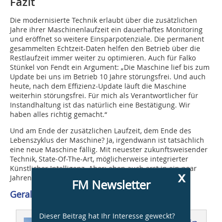
Fazit
Die modernisierte Technik erlaubt über die zusätzlichen
Jahre ihrer Maschinenlaufzeit ein dauerhaftes Monitoring
und eröffnet so weitere Einsparpotenziale. Die permanent
gesammelten Echtzeit-Daten helfen den Betrieb über die
Restlaufzeit immer weiter zu optimieren. Auch für Falko
Stünkel von Fendt ein Argument: „Die Maschine lief bis zum
Update bei uns im Betrieb 10 Jahre störungsfrei. Und auch
heute, nach dem Effizienz-Update läuft die Maschine
weiterhin störungsfrei. Für mich als Verantwortlicher für
Instandhaltung ist das natürlich eine Bestätigung. Wir
haben alles richtig gemacht.“
Und am Ende der zusätzlichen Laufzeit, dem Ende des
Lebenszyklus der Maschine? Ja, irgendwann ist tatsächlich
eine neue Maschine fällig. Mit neuester zukunftsweisender
Technik, State-Of-The-Art, möglicherweise integrierter
Künstlicher Intelligenz. Aber: eben auch erst in ein paar
x
Jahren.
FM Newsletter
Gerald Röckl, 83043 Bad Aibling
Dieser Beitrag hat Ihr Interesse geweckt?