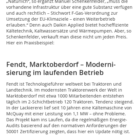
„Natürlich“, so ergänzt Manuel Schenkenfelder, „muss die
vorhandene Infrastruktur über eine gute Substanz verfügen
und auch rechtlich – Stichwort F-Gas-Verordnung zur
Umsetzung der EU-Klimaziele – einen Weiterbetrieb
erlauben.“ Denn auch Daikin Applied bietet hocheffiziente
Kältetechnik, Kaltwassersätze und Wärmepumpen. Aber, so
Schenkenfelder, verkauft man diese nicht um jeden Preis.
Hier ein Praxisbeispiel:
Fendt, Marktoberdorf – Moderni­
sierung im laufenden Betrieb
Fendt ist Technologieführer weltweit bei Traktoren und
Landtechnik. Im modernsten Traktorenwerk der Welt in
Marktoberdorf mit etwa 1000 Mitarbeitenden entstehen
täglich im 2-Schichtbetrieb 120 Traktoren. Tendenz steigend.
In der Lackiererei lief seit 10 Jahren eine Kältemaschine von
McQuay mit einer Leistung von 1,1 MW – ohne Probleme.
Das Projekt kam ins Laufen, da die regelmäßigen Energie-
Audits basierend auf den normativen Anforderungen der
50001 Zertifizierung zeigten, dass hier ein Update nötig ist.