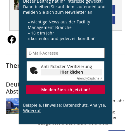
Dieser Beitrag hat Ihr Interesse geweckt?
Dann bleiben Sie auf dem Laufenden und
Abonnement
melden Sie sich zum Newsletter an:
Inhaltsverzeichnis
» wichtige News aus der Facility
Management-Branche
» 18 x im Jahr
» kostenlos und jederzeit kündbar
Thematisch passende Artikel:
Anti-Roboter-Verifizierung
Hier klicken
Friendly
Captcha ⇗
Deutscher Fachkongress für
Melden Sie sich jetzt an!
Absturzsicherheit
Die BG BAU registriere im vergangenen Jahr
Beispiele, Hinweise: Datenschutz, Analyse,
86 tödliche Unfälle auf Deutschlands
Widerruf
Baustellen. Die häufigste Todesursache
waren Abstürze, etwa von Dächern oder
Baugerüsten. Das macht mehr als...