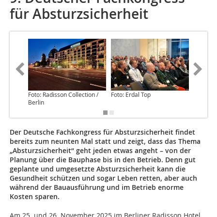
für Absturzsicherheit
Foto: Radisson Collection /
Foto: Erdal Top
Foto: Da
Berlin
Der Deutsche Fachkongress für Absturzsicherheit findet
bereits zum neunten Mal statt und zeigt, dass das Thema
„Absturzsicherheit“ geht jeden etwas angeht – von der
Planung über die Bauphase bis in den Betrieb. Denn gut
geplante und umgesetzte Absturzsicherheit kann die
Gesundheit schützen und sogar Leben retten, aber auch
während der Bauausführung und im Betrieb enorme
Kosten sparen.
Am 25. und 26. November 2025 im Berliner Radisson Hotel