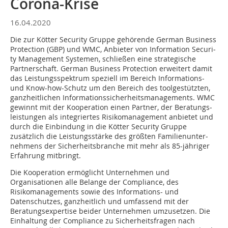
Corona-Krise
16.04.2020
Die zur Kötter Security Gruppe gehörende German Business
Protection (GBP) und WMC, Anbieter von Information Secu­ri­
ty Management Systemen, schließen eine strategische
Partner­schaft. German Business Protection erweitert damit
das Leistungsspektrum speziell im Bereich Informations-
und Know-how-Schutz um den Bereich des toolgestützten,
ganz­heit­lichen Informations­sicher­heitsmanagements. WMC
gewinnt mit der Koope­ration einen Partner, der Beratungs­
leis­tungen als integriertes Risikomanagement an­bietet und
durch die Einbindung in die Kötter Security Gruppe
zusätzlich die Leistungs­stärke des größten Familien­unter­
nehmens der Sicherheitsbranche mit mehr als 85-jähriger
Erfahrung mitbringt.
Die Kooperation ermöglicht Unternehmen und
Organisationen alle Belange der Com­plian­ce, des
Risikomanagements sowie des Informations- und
Datenschutzes, ganz­heitlich und umfassend mit der
Beratungsexpertise beider Unternehmen umzusetzen. Die
Einhaltung der Compliance zu Sicherheitsfragen nach