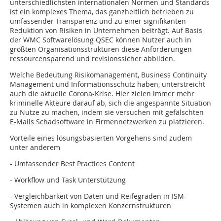
unterschiedlichsten internationalen Normen und Standards
ist ein kom­plexes Thema, das ganzheitlich betrieben zu
umfassen­der Transparenz und zu einer signifikanten
Reduktion von Risiken in Unternehmen bei­trägt. Auf Basis
der WMC Softwarelösung QSEC können Nutzer auch in
größten Orga­ni­sations­strukturen diese Anforderungen
ressourcensparend und revisionssicher abbilden.
Welche Bedeutung Risikomanagement, Business Continuity
Management und Infor­ma­tionsschutz haben, unterstreicht
auch die aktuelle Corona-Krise. Hier zielen immer mehr
kriminelle Akteure darauf ab, sich die angespannte Situation
zu Nutze zu machen, indem sie versuchen mit gefälsch­ten
E-Mails Schadsoftware in Firmennetzwerken zu platzieren.
Vorteile eines lösungsbasierten Vorgehens sind zudem
unter anderem
- Umfassender Best Practices Content
- Workflow und Task Unterstützung
- Vergleichbarkeit von Daten und Reifegraden in ISM-
Systemen auch in komplexen Konzernstrukturen