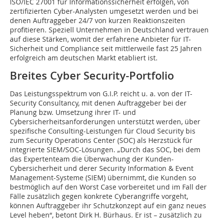
ISO/IEC 27001 für Informations­sicher­heit erfolgen, von
zertifizierten Cyber-Analysten um­gesetzt werden und bei
denen Auftraggeber 24/7 von kurzen Reaktionszeiten
profitieren. Speziell Unternehmen in Deutschland vertrauen
auf diese Stärken, womit der erfahrene Anbieter für IT-
Sicherheit und Com­pliance seit mittlerweile fast 25 Jah­ren
erfolgreich am deutschen Markt etabliert ist.
Breites Cyber Security-Portfolio
Das Leistungsspektrum von G.I.P. reicht u. a. von der IT-
Security Consultancy, mit denen Auftraggeber bei der
Planung bzw. Umsetzung ihrer IT- und
Cybersicherheitsanforderungen unterstützt werden, über
spezifische Con­sulting-Leistungen für Cloud Security bis
zum Security Operations Center (SOC) als Herzstück für
integrierte SIEM/SOC-Lösungen. „Durch das SOC, bei dem
das Expertenteam die Überwachung der Kunden-
Cybersicherheit und derer Security Information & Event
Management-Systeme (SIEM) über­nimmt, die Kunden so
bestmöglich auf den Worst Case vor­bereitet und im Fall der
Fälle zusätzlich gegen konkrete Cyberangriffe vorgeht,
können Auftrag­geber ihr Schutzkonzept auf ein ganz neues
Level heben“, betont Dirk H. Bürhaus. Er ist – zusätzlich zu