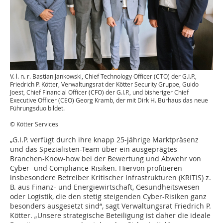
V. l. n. r. Bastian Jankowski, Chief Technology Officer (CTO) der G.I.P.,
Friedrich P. Kötter, Verwaltungsrat der Kötter Security Gruppe, Guido
Joest, Chief Financial Officer (CFO) der G.I.P., und bisheriger Chief
Executive Officer (CEO) Georg Kramb, der mit Dirk H. Bürhaus das neue
Führungsduo bildet.
© Kötter Services
„G.I.P. verfügt durch ihre knapp 25-jährige Marktpräsenz
und das Spezialisten-Team über ein aus­ge­prägtes
Branchen-Know-how bei der Bewertung und Abwehr von
Cyber- und Com­pliance-Risiken. Hiervon profitieren
insbesondere Betreiber Kritischer Infrastrukturen (KRITIS) z.
B. aus Finanz- und Energiewirtschaft, Gesundheitswesen
oder Logistik, die den stetig steigenden Cyber-Risiken ganz
besonders ausgesetzt sind“, sagt Verwaltungsrat Friedrich P.
Kötter. „Unsere strategische Beteiligung ist daher die ideale