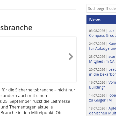
News
itsbranche
Luzi
03.08.2026 |
Compass Group
Kone
24.07.2026 |
für Aufzüge un
scan
23.07.2026 |
Mitglied im CA
Lead
20.07.2026 |
in die Dekarbon
Vom
16.07.2026 |
Building“
 für die Sicherheitsbranche – nicht nur
, sondern auch mit einem
Job
14.07.2026 |
zu Geiger FM
25. September rückt die Leitmesse
en und Thementagen aktuelle
Apl
13.07.2026 |
ranche in den Mittelpunkt. Ob
dänischen Multi