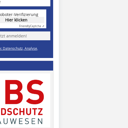
oboter-Verifizierung
Hier klicken
Friendly
Captcha ⇗
etzt anmelden!
e: Datenschutz, Analyse,