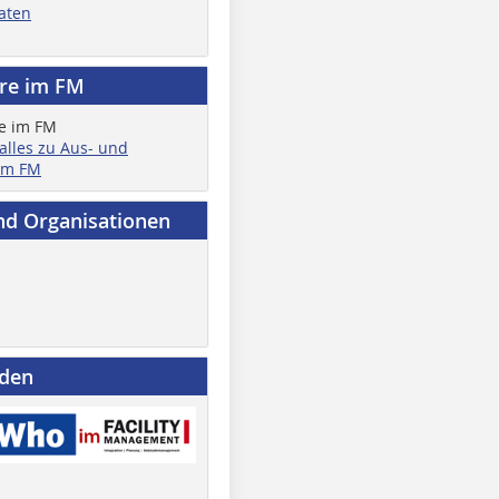
aten
ere im FM
 alles zu Aus- und
im FM
nd Organisationen
nden