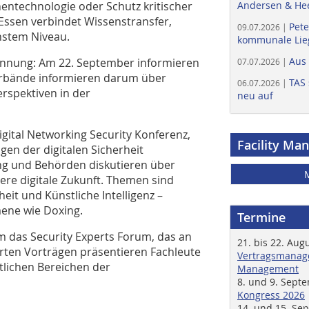
ntechnologie oder Schutz kritischer
Andersen & He
Essen verbindet Wissenstransfer,
Pete
09.07.2026 |
hstem Niveau.
kommunale Lieg
Aus
innung: Am 22. September informieren
07.07.2026 |
rbände informieren darum über
TAS 
06.07.2026 |
rspektiven in der
neu auf
gital Networking Security Konferenz,
Facility Ma
gen der digitalen Sicherheit
ung und Behörden diskutieren über
ere digitale Zukunft. Themen sind
it und Künstliche Intelligenz –
ene wie Doxing.
Termine
m das Security Experts Forum, das an
21. bis 22. Aug
ierten Vorträgen präsentieren Fachleute
Vertragsmanage
tlichen Bereichen der
Management
8. und 9. Sept
Kongress 2026
14. und 15. Se