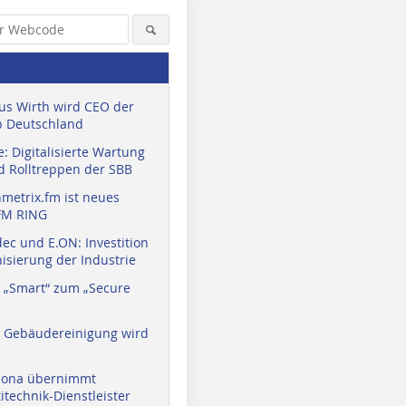
us Wirth wird CEO der
 Deutschland
: Digitalisierte Wartung
d Rolltreppen der SBB
metrix.fm ist neues
FM RING
ec und E.ON: Investition
isierung der Industrie
 „Smart“ zum „Secure
a Gebäudereinigung wird
eona übernimmt
technik-Dienstleister