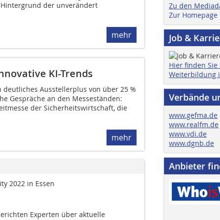
 Hintergrund der unverändert
Zu den Mediad
Zur Homepage
mehr
Job & Karri
Hier finden Sie
nnovative KI-Trends
Weiterbildung 
 deutliches Ausstellerplus von über 25 %
Verbände u
iche Gespräche an den Messeständen:
eitmesse der Sicherheitswirtschaft, die
www.gefma.de
www.realfm.de
www.vdi.de
mehr
www.dgnb.de
Anbieter fi
ty 2022 in Essen
erichten Experten über aktuelle