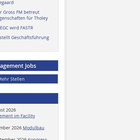
egaard
r Gross FM betreut
enschaften für Tholey
 EGC wird FASTR
stellt Geschäftsführung
nagement Jobs
Mehr Stellen
ust 2026
ment im Facility
ember 2026
Modulbau
ptember 2026
Kongress