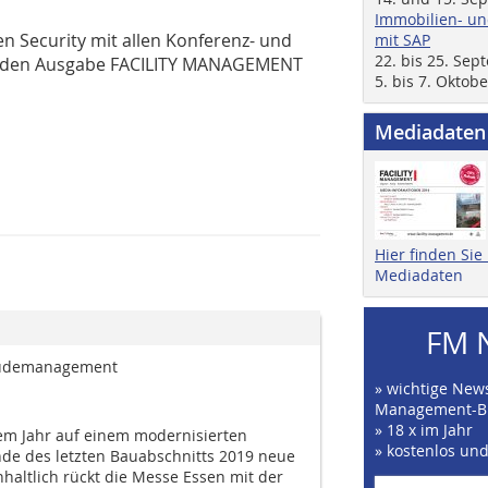
Immobilien- un
en Security mit allen Konferenz- und
mit SAP
22. bis 25. Se
menden Ausgabe FACILITY MANAGEMENT
5. bis 7. Oktob
Mediadaten
Hier finden Si
Mediadaten
FM 
bäudemanagement
» wichtige News
Management-B
» 18 x im Jahr
sem Jahr auf einem modernisierten
» kostenlos un
Ende des letzten Bauabschnitts 2019 neue
haltlich rückt die Messe Essen mit der