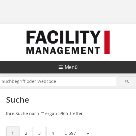
Menü
Suche
Ihre Suche nach "
" ergab 5965 Treffer
1
2
3
4
...597
»