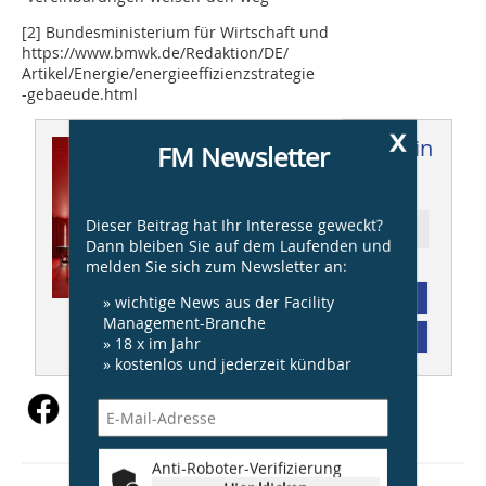
[2] Bundesministerium für Wirtschaft und
https://www.bmwk.de/Redaktion/DE/
Artikel/Energie/energieeffizienzstrategie
-gebaeude.html
x
Dieser Artikel erschien in
FM Newsletter
FM 01/2024
Dieser Beitrag hat Ihr Interesse geweckt?
Ressort: Nachhaltigkeit
Dann bleiben Sie auf dem Laufenden und
melden Sie sich zum Newsletter an:
Abonnement
» wichtige News aus der Facility
Management-Branche
Inhaltsverzeichnis
» 18 x im Jahr
» kostenlos und jederzeit kündbar
Anti-Roboter-Verifizierung