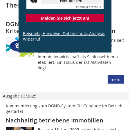
Hier klicken
Thematisch passende Artikel:
Friendly
Captcha ⇗
Melden Sie sich jetzt an!
DGNB: Studie zur Anwendbarkeit von
Kriterien für nachhaltige Investitionen
Beispiele, Hinweise: Datenschutz, Analyse,
Widerruf
Sustainable Finance hat sich spätestens seit
der Ankündigung des Green Deals der
Europäischen Union in der
Immobilienwirtschaft als Schlüsselthema
etabliert. Ein Fokus der EU-Aktivitäten
liegt...
mehr
Ausgabe 03/2025
Kommentierung zum DGNB-System für Gebäude im Betrieb
gestartet
Nachhaltig betriebene Immobilien
Bis zum 13. Juni 2025 haben Interessierte