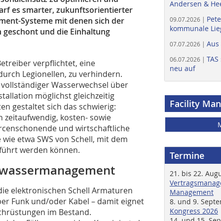
Andersen & He
rf es smarter, zukunftsorientierter
Pete
ment-Systeme mit denen sich der
09.07.2026 |
kommunale Lieg
 geschont und die Einhaltung
Aus
07.07.2026 |
TAS 
06.07.2026 |
treiber verpflichtet, eine
neu auf
urch Legionellen, zu verhindern.
 vollständiger Wasserwechsel über
allation möglichst gleichzeitig
Facility Ma
en gestaltet sich das schwierig:
 zeitaufwendig, kosten- sowie
urcenschonende und wirtschaftliche
wie etwa SWS von Schell, mit dem
führt werden können.
Termine
nk­wassermanagement
21. bis 22. Aug
Vertragsmanage
e elektronischen Schell Armaturen
Management
per Funk und/oder Kabel – damit eignet
8. und 9. Sept
Kongress 2026
achrüstungen im Bestand.
14. und 15. Se