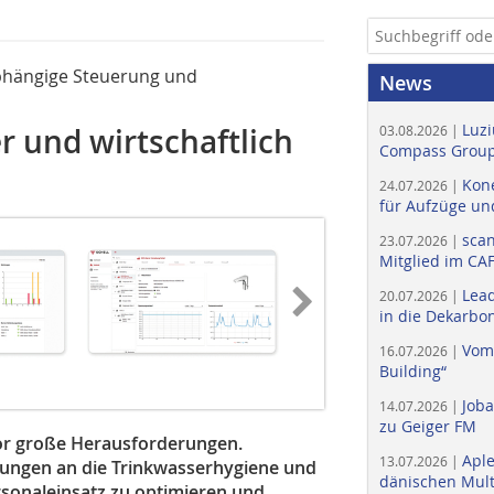
bhängige Steuerung und
News
Luzi
r und wirtschaftlich
03.08.2026 |
Compass Group
Kone
24.07.2026 |
für Aufzüge un
scan
23.07.2026 |
Mitglied im CA
Lead
20.07.2026 |
in die Dekarbon
Vom
16.07.2026 |
Building“
Job
14.07.2026 |
zu Geiger FM
vor große Herausforderungen.
Apl
13.07.2026 |
erungen an die Trinkwasser­hygiene und
dänischen Multi
rsonaleinsatz zu optimieren und