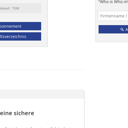
"Who is Who im
Ressort: TGM
bonnement
A
ltsverzeichnis
ine sichere