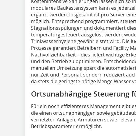
Kostenintensive Sanierungen lassen sich so in 
modulares Baukastensystem kann es jederzeit
ergänzt werden. Insgesamt ist pro Server ein
möglich. Entsprechend programmiert, steuert
Stagnationsspülungen und dokumentiert dies
temperaturgesteuert ausgelöst werden, wodur
Trinkwasserhygiene gewährleistet wird. Die l
Prozesse garantiert Betreibern und Facility
Nachvollziehbarkeit – dies liefert wichtige E
und den Betrieb zu optimieren. Entscheidender
manuellen Umsetzung spart die automatisier
nur Zeit und Personal, sondern reduziert au
da stets die geringste nötige Menge Wasser v
Ortsunabhängige Steuerung fü
Für ein noch effizienteres Management gibt e
die einen ortsunabhängigen sowie gebäudeübe
vernetzten Anlagen, Armaturen sowie releva
Betriebsparameter ermöglicht.