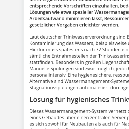
entsprechende Vorschriften einzuhalten, beda
Lösungen wie etwa spezieller Wassermanage
Arbeitsaufwand minimieren lässt, Ressourcen
gesetzlicher Vorgaben erleichter werden.-
Laut deutscher Trinkwasserverordnung sind Be
Kontaminierung des Wassers, beispielsweise d
Hierfür muss spätestens nach 72 Stunden ein
sämtliche Entnahmestellen der Trinkwasserinst
stattfinden. Besonders in großen Liegenschaft
Manuelle Spülungen sind zwar möglich, jedoch
personalintensiv. Eine hygienesichere, resso
Alternative sind Wassermanagement-Systeme 
Stagnationsspülungen automatisiert durchge
Lösung für hygienisches Tri
Dieses Wassermanagement-System vernetzt di
eines Gebäudes über einen zentralen Server 
es sich sowohl für Neubauten als auch für N