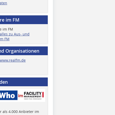
aten
ere im FM
 alles zu Aus- und
im FM
nd Organisationen
www.realfm.de
nden
 als 4.000 Anbieter im