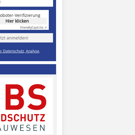
oboter-Verifizierung
Hier klicken
Friendly
Captcha ⇗
etzt anmelden!
e: Datenschutz, Analyse,