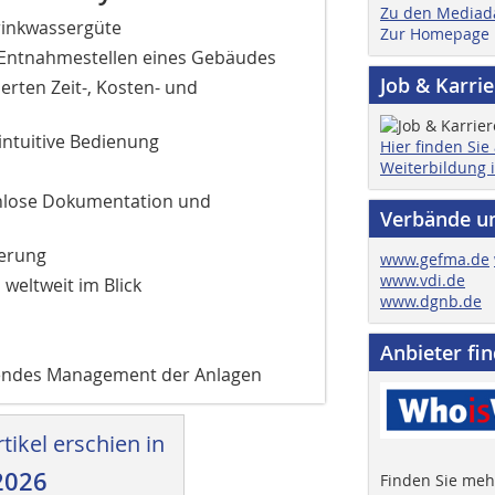
Zu den Mediad
Trinkwassergüte
Zur Homepage
n Entnahmestellen eines Gebäudes
Job & Karri
erten Zeit-, Kosten- und
 intuitive Bedienung
Hier finden Sie
Weiterbildung 
enlose Dokumentation und
Verbände u
iterung
www.gefma.de
www.vdi.de
weltweit im Blick
www.dgnb.de
Anbieter fi
endes Management der Anlagen
tikel erschien in
2026
Finden Sie mehr