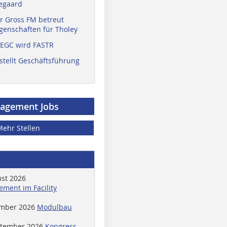
egaard
r Gross FM betreut
enschaften für Tholey
 EGC wird FASTR
stellt Geschäftsführung
nagement Jobs
Mehr Stellen
ust 2026
ment im Facility
ember 2026
Modulbau
ptember 2026
Kongress