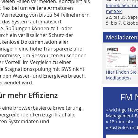
vielen Fällen vermeiden. Konzipiert als
Immobilien- un
 flexibel um weitere Armaturen
mit SAP
e Vernetzung von bis zu 64 Teilnehmern
22. bis 25. Se
 das System automatisiert
5. bis 7. Oktob
e. Spülungen können zeit- oder
ch ein verlässlicher Schutz der
Mediadaten
ückenlose Dokumentation aller
 Managern eine hohe Transparenz und
rkenntnisse, um Ressourcen zu schonen
 Vorteil: Im Vergleich zu einer
te Stagnationsspülung mit SWS nicht
Hier finden Si
ch den Wasser- und Energieverbrauch,
Mediadaten
erwendet wird.
r mehr Effizienz
FM 
s eine browserbasierte Erweiterung,
» wichtige News
rgreifenden Fernzugriff auf alle
Management-B
nten Systemdaten und
» 18 x im Jahr
» kostenlos un