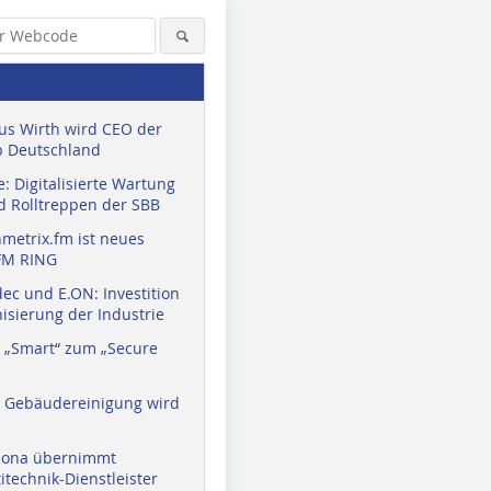
us Wirth wird CEO der
 Deutschland
: Digitalisierte Wartung
d Rolltreppen der SBB
metrix.fm ist neues
FM RING
ec und E.ON: Investition
isierung der Industrie
 „Smart“ zum „Secure
a Gebäudereinigung wird
eona übernimmt
technik-Dienstleister