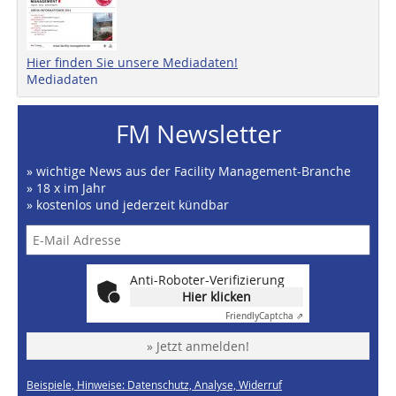
Hier finden Sie unsere Mediadaten!
Mediadaten
FM Newsletter
» wichtige News aus der Facility Management-Branche
» 18 x im Jahr
» kostenlos und jederzeit kündbar
Anti-Roboter-Verifizierung
Hier klicken
Friendly
Captcha ⇗
» Jetzt anmelden!
Beispiele, Hinweise: Datenschutz, Analyse, Widerruf