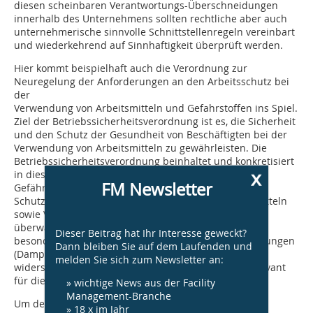
diesen scheinbaren Verantwortungs-Überschneidungen
innerhalb des Unternehmens sollten rechtliche aber auch
unternehmerische sinnvolle Schnittstellenregeln vereinbart
und wiederkehrend auf Sinnhaftigkeit überprüft werden.
Hier kommt beispielhaft auch die Verordnung zur
Neuregelung der Anforderungen an den Arbeitsschutz bei
der
Verwendung von Arbeitsmitteln und Gefahrstoffen ins Spiel.
Ziel der Betriebssicherheitsverordnung ist es, die Sicherheit
und den Schutz der Gesundheit von Beschäftigten bei der
Verwendung von Arbeitsmitteln zu gewährleisten. Die
Betriebssicherheitsverordnung beinhaltet und konkretisiert
x
in diesem Sinne alle wesentlichen Anforderungen zu
FM Newsletter
Gefährdungsbeurteilung, Grundpflichten des AG und
Schutzmaßnahmen im Zusammenhang mit Arbeitsmitteln
sowie Vorgaben für bestimmte Anlagen. Die
überwachungsbedürftigen Anlagen stellen betrieblich
Dieser Beitrag hat Ihr Interesse geweckt?
besondere Anlagen dar, weil sie besonderen Gefährdungen
Dann bleiben Sie auf dem Laufenden und
(Dampf, Druck, Absturz sowie Brand/Explosion)
melden Sie sich zum Newsletter an:
widerspiegeln. Diese dürfen gleichzeitig auch als relevant
für die Gebäudesicherheit eingestuft werden.
» wichtige News aus der Facility
Management-Branche
Um den umfangreichen Anforderungen an die
» 18 x im Jahr