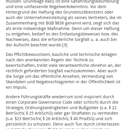
müssen. Grundlage dazu ist eine Gefährdungsbeurteilung
und eine umfassende Regelwerkskenntnis. Vor dem
Hintergrund der Haftung des Grundstückbesitzers oder
auch der Unternehmensleitung als seines Vertreters, die im
Zusammenhang mit BGB §836 genannt wird, zeigt sich das
als erste notwendige Maßnahme. Denn um dieser Haftung
zu entgehen, bedarf es des Entlastungsbeweises bzw. des
Nachweises, dass die erforderliche Sorgfalt u. a. auch bei
der Aufsicht beachtet wurde.[3]
Das Pflichtbewusstsein, bauliche und technische Anlagen
nach den anerkannten Regeln der Technik zu
bewirtschaften, treibt viele Verantwortliche ohnehin an, der
rechtlich geforderten Sorgfalt nachzukommen. Aber auch
die Sorge um das öffentliche Ansehen, Vermeidung von
Skandalen und Negativschlagzeilen in der Öffentlichkeit ist
ein Impuls.
Andere Führungskräfte wiederrum sind inspiriert durch
einen Corporate Governance Code oder schlicht durch die
Strategie, Ordnungswidrigkeiten und Bußgelder (s.a. § 22
BetrSichV, § 25 ArbSchG) oder gar Straftaten zu vermeiden
(s.a. §23 BetrSichV, § 26 ArbSchG, § 40 ProdSG) und sich
persönlich zu schützen. Denn auch Tun durch Unterlassen