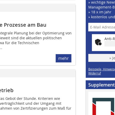
» wichtige News
Management-B
» 18 x im Jahr
» kostenlos un
e Prozesse am Bau
integrale Planung bei der Optimierung von
weit sind die aktuellen politischen
Anti-R
a für die Technischen
..
mehr
» J
Beispiele, Hinweis
Widerruf
Supplement
etrieb
as Gebot der Stunde. Kriterien wie
verträglichkeit und der ­Umgang mit
ahmen von Zertifizierungen zum Maß für