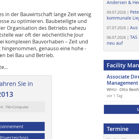
Andersen & He
Pete
09.07.2026 |
 in der Bauwirtschaft lange Zeit wenig
kommunale Lieg
sse zu optimieren. Baubeteiligte und
er Organisation des Betriebs nahezu
Aus
07.07.2026 |
stelle war oft der wöchentliche Jour
TAS 
06.07.2026 |
 bei komplexen Bauvorhaben – Zeit und
neu auf
t hingenommen, genauso eine hohe ­
en bei Bau und Betrieb.
Facility Ma
e...
Associate Di
ahren Sie in
Management 
WHU - Otto Beis
2013
vor 1 Tag
ort: FM+Computer
bonnement
Termine
ltsverzeichnis