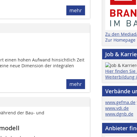
mehr
Zu den Mediad
Zur Homepage
Job & Karri
rt einen hohen Aufwand hinsichtlich Zeit
r eine neue Dimension der integralen
Hier finden Sie
Weiterbildung 
mehr
Verbände u
www.gefma.de
www.vdi.de
während der Bau- und
www.dgnb.de
smodell
Anbieter fi