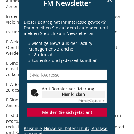
automatischen Personenzählung zur Vereinzelung von
FM Newsletter
Zonen, in den sich Personen sammeln.
In der Umsetzung stellt das neue Cov19-Virus das FM vor
Dieser Beitrag hat Ihr Interesse geweckt?
viele neue Anforderungen.
Dann bleiben Sie auf dem Laufenden und
Es sind beispielsweise folgende Fragen zu beantworten:
melden Sie sich zum Newsletter an:
 Welche Desinfektionsschutzmittel sind an welchen
» wichtige News aus der Facility
Oberflächen wirksam und können dauerhaft eingesetzt
Management-Branche
werden, ohne diese dauerhaft zu beschädigen?
» 18 x im Jahr
» kostenlos und jederzeit kündbar
 Sind dauerhaft wirksame antivirale Beschich­tungen
einsetzbar, um die Desinfektionszyklen reduzieren ­
zu können?
 Wie oft und womit sind welche Kontaktflächen
Anti-Roboter-Verifizierung
zu desinfizieren?
Hier klicken
 Sind etwa Aufzüge aufgrund der möglichen
Friendly
Captcha ⇗
Ansteckungen außer Betrieb zu nehmen?
Melden Sie sich jetzt an!
 Ist die hygienische Wartung Lüftungsanlage zu ändern?
(Wartungszyklus, Desinfektionsmittel, Anteil Umluft
reduzieren, Filter vor Wärmerad öfter tauschen, Wärmerad
Beispiele, Hinweise: Datenschutz, Analyse,
und Kanäle öfter desinfizieren etc.)