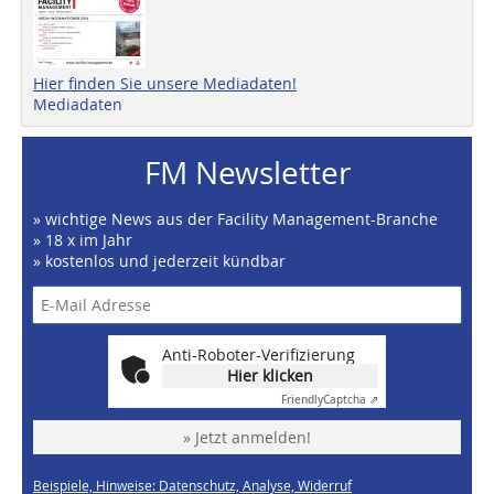
Hier finden Sie unsere Mediadaten!
Mediadaten
FM Newsletter
» wichtige News aus der Facility Management-Branche
» 18 x im Jahr
» kostenlos und jederzeit kündbar
Anti-Roboter-Verifizierung
Hier klicken
Friendly
Captcha ⇗
» Jetzt anmelden!
Beispiele, Hinweise: Datenschutz, Analyse, Widerruf