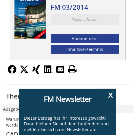
FM 03/2014
Ressort: Aktuell
Abonnement
Inhaltsverzeichnis
x
Thematisch passende Artikel:
FM Newsletter
Ausgabe 06/2015
Dieser Beitrag hat Ihr Interesse geweckt?
Warum FM-gerechte Planungsdaten immer wichtiger
Dann bleiben Sie auf dem Laufenden und
werden
melden Sie sich zum Newsletter an:
CAD-Planung: CAD + FM = CAFM?