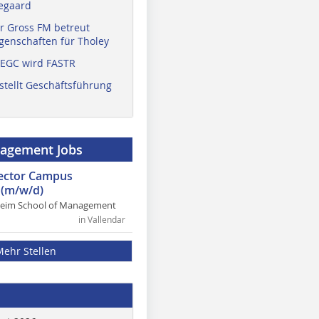
egaard
r Gross FM betreut
enschaften für Tholey
 EGC wird FASTR
stellt Geschäftsführung
nagement Jobs
rector Campus
(m/w/d)
heim School of Management
in Vallendar
Mehr Stellen