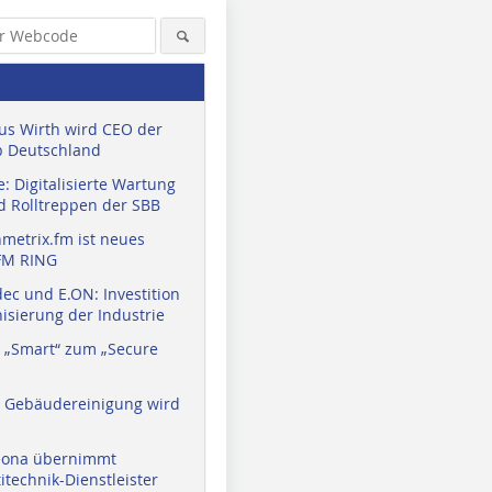
us Wirth wird CEO der
 Deutschland
: Digitalisierte Wartung
d Rolltreppen der SBB
metrix.fm ist neues
FM RING
ec und E.ON: Investition
isierung der Industrie
Foto: Dauphin HumanDesign
Group
 „Smart“ zum „Secure
a Gebäudereinigung wird
eona übernimmt
technik-Dienstleister