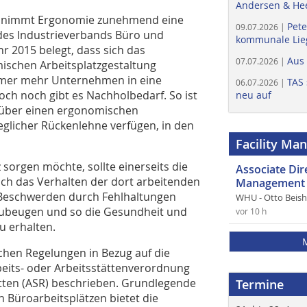
Andersen & He
zen nimmt Ergonomie zunehmend eine
Pete
09.07.2026 |
e des Industrieverbands Büro und
kommunale Lieg
hr 2015 belegt, dass sich das
Aus
07.07.2026 |
ischen Arbeitsplatzgestaltung
mmer mehr Unternehmen in eine
TAS 
06.07.2026 |
ch noch gibt es Nachholbedarf. So ist
neu auf
ie über einen ergonomischen
glicher Rückenlehne verfügen, in den
Facility Ma
orgen möchte, sollte einerseits die
Associate Di
uch das Verhalten der dort arbeitenden
Management 
 Beschwerden durch Fehlhaltungen
WHU - Otto Beis
zubeugen und so die Gesundheit und
vor 10 h
u erhalten.
chen Regelungen in Bezug auf die
beits- oder Arbeitsstättenverordnung
ätten (ASR) beschrieben. Grundlegende
Termine
n Büroarbeitsplätzen bietet die