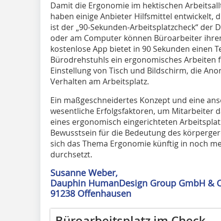
Damit die Ergonomie im hektischen Arbeitsallt
haben einige Anbieter Hilfsmittel entwickelt, 
ist der „90-Sekunden-Arbeitsplatzcheck“ de
oder am Computer können Büroarbeiter ihren 
kostenlose App bietet in 90 Sekunden einen Te
Bürodrehstuhls ein ergonomisches Arbeiten fö
Einstellung von Tisch und Bildschirm, die An
Verhalten am Arbeitsplatz.
Ein maßgeschneidertes Konzept und ­eine ans
wesentliche Erfolgsfaktoren, um Mitarbeiter 
eines ergonomisch eingerich­teten Arbeitsplat
Bewusstsein für die Bedeutung des körperger
sich das Thema Ergonomie künftig in noch 
durchsetzt.
Susanne Weber,
Dauphin HumanDesign Group GmbH & C
91238 Offenhausen
Büroarbeitsplatz im Check