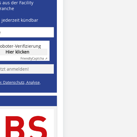
 aus der Facility
ranche
d jederzeit kündbar
oboter-Verifizierung
Hier klicken
Friendly
Captcha ⇗
etzt anmelden!
e: Datenschutz, Analyse,