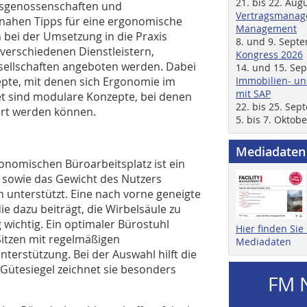
21. bis 22. Aug
ufsgenossenschaften und
Vertragsmanage
snahen Tipps für eine ergonomische
Management
n bei der Umsetzung in die Praxis
8. und 9. Sept
verschiedenen Dienstleistern,
Kongress 2026
ellschaften angeboten werden. Dabei
14. und 15. Se
pte, mit denen sich Ergonomie im
Immobilien- un
mit SAP
net sind modulare Konzepte, bei denen
22. bis 25. Se
ert werden können.
5. bis 7. Oktob
Mediadaten
gonomischen Büroarbeitsplatz ist ein
ße sowie das Gewicht des Nutzers
n unterstützt. Eine nach vorne geneigte
die dazu beiträgt, die Wirbelsäule zu
 wichtig. Ein optimaler Bürostuhl
Hier finden Si
itzen mit regelmäßigen
Mediadaten
terstützung. Bei der Auswahl hilft die
 Gütesiegel zeichnet sie besonders
FM 