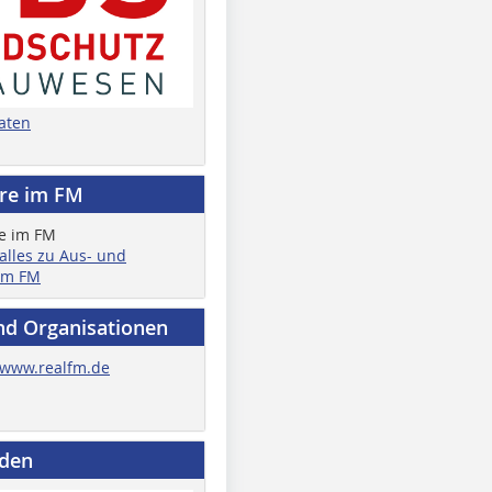
aten
ere im FM
 alles zu Aus- und
im FM
nd Organisationen
www.realfm.de
nden