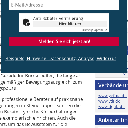
chnischen Hilfs- und Arbeitsmitteln
 und achten dabei auch auf externe
ustik.
Anti-Roboter-Verifizierung
Hier klicken
Friendly
Captcha ⇗
Zu den Mediad
Zur Homepage
r Ergonomie am Arbeitsplatz. Damit
Melden Sie sich jetzt an!
el und Arbeitsmittel aber auch richtig
Job & Karri
ass Mitarbeiter Bürodrehstühle nicht
verstellbaren Tisch nicht in allen
Beispiele, Hinweise: Datenschutz, Analyse, Widerruf
 es beim Thema Ergonomie immer auch
Hier finden Sie
vermitteln und sie zu einem
Weiterbildung 
Gerade für Büroarbeiter, die lange an
 regelmäßiger Bewegungsausgleich, zum
Verbände u
gspause.
www.gefma.de
rofessionelle Berater auf praxisnahe
www.vdi.de
egehungen in Kleingruppen können die
www.dgnb.de
m Berater typische Körperhaltungen
e exemplarisch einrichten. Auch die
Anbieter fi
hrt, um das Bewusstsein für die