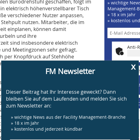
len Bürodrehstuhl geschaffen, folgt im
» wichtige News
Ein elektrisch höhenverstellbarer Tisch
Management-B
» 18 x im Jahr
röße verschiedener Nutzer anpassen,
» kostenlos un
Stehpult nutzen. Mitarbeiter, die im
eit ein­planen, können damit
urbeln und ihre
zeit sind insbesondere elektrisch
Anti-R
 und Meetingzonen sehr gefragt.
ach per Knopfdruck auf Stehhöhe
ing zwischen Sitzen und Stehen
x
FM Newsletter
» J
schen spielen auch Technik und
Beispiele, Hinweis
Tastatur, Telefon und Co. sind so
Widerruf
Dieser Beitrag hat Ihr Interesse geweckt? Dann
eine körpergerechte Haltung einnehmen
bleiben Sie auf dem Laufenden und melden Sie sich
der Tischkante liegen. So kann der
Supplement
zum Newsletter an:
 auf den Armlehnen des Stuhls oder
e sich bei einem Abstand von etwa einer
» wichtige News aus der Facility Management-Branche
feld befinden. Im Zweifel gilt: besser
» 18 x im Jahr
» kostenlos und jederzeit kündbar
zu hoch ist, schiebt der Nutzer
schnell zu Verspannungen führen.