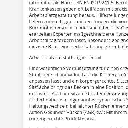
internationale Norm DIN EN ISO 9241-5. Ber
Krankenkassen geben oft Leitfäden mit praxi
Arbeitsplatzgestaltung heraus. Hilfestellunge
liefern zudem Ergonomieberatungen, die von 
Büromöbelherstellern oder auch den TÜV-Ges
erarbeiten Experten maßgeschneiderte Konze
Arbeitsalltag fördern lässt. Besonders geeig
einzelne Bausteine bedarfsabhängig kombini
Arbeitsplatzausstattung im Detail
Eine wesentliche Voraussetzung für ­einen er
Stuhl, der sich individuell auf die Körpergrö
anpassen lässt und ein körpergerechtes Sitze
Sitzfläche bringt das Becken in eine Position, 
entlasten. Auch im Sitzen ist zudem Bewegung
fördert daher ein sogenanntes dynamisches S
Haltungswechseln bei leichter Rückenlehnenun
Aktion Gesunder Rücken (AGR) e.V.: Mit ihrem
rückengerechte Produkte aus.