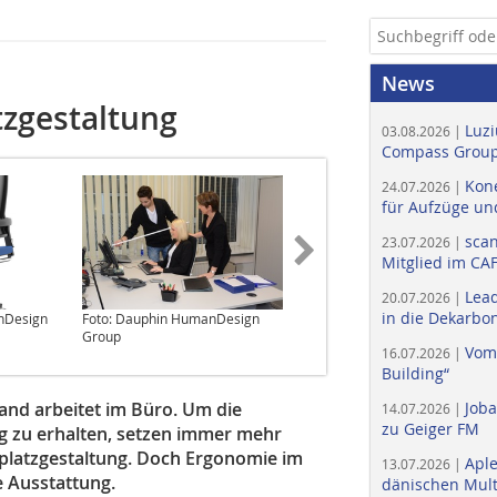
News
tzgestaltung
Luzi
03.08.2026 |
Compass Group
Kone
24.07.2026 |
für Aufzüge un
scan
23.07.2026 |
Mitglied im CA
Lead
20.07.2026 |
in die Dekarbon
nDesign
Foto: Dauphin HumanDesign
Foto: Dauphin HumanDesign
Group
Group
Vom
16.07.2026 |
Building“
land arbeitet im Büro. Um die
Job
14.07.2026 |
zu Geiger FM
tig zu erhalten, setzen immer mehr
latz­gestaltung. Doch Ergonomie im
Apl
13.07.2026 |
e Ausstattung.
dänischen Multi