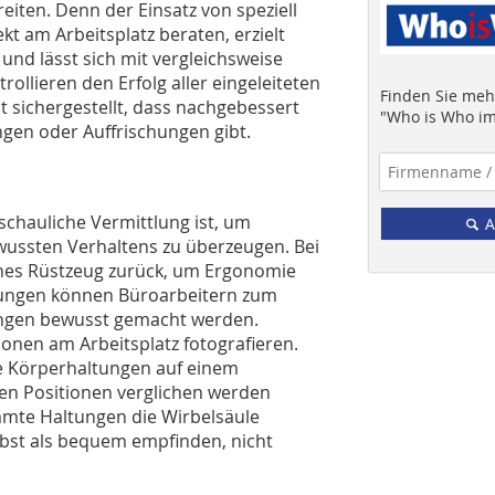
iten. Denn der Einsatz von speziell
ekt am Arbeitsplatz beraten, erzielt
e und lässt sich mit vergleichsweise
llieren den Erfolg aller eingeleiteten
Finden Sie mehr
 sichergestellt, dass nachgebessert
"Who is Who im
gen oder Auffrischungen gibt.
schauliche Vermittlung ist, um
A
ussten Verhaltens zu überzeugen. Bei
sches Rüstzeug zurück, um Ergonomie
ösungen können Büroarbeitern zum
tungen bewusst gemacht werden.
tionen am Arbeitsplatz fotografieren.
ie Körperhaltungen auf einem
len Positionen verglichen werden
mmte Haltungen die Wirbelsäule
elbst als bequem empfinden, nicht
.