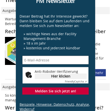
Thematisch passende Artikel:
FM Newsletter
Ausgabe 01/2020
Dieser Beitrag hat Ihr Interesse geweckt?
Wartung, Prüfung, Dokumentation: So haben Sie Ihre
Dann bleiben Sie auf dem Laufenden und
Betreiberpflichten im Griff
melden Sie sich zum Newsletter an:
Rechtssicherheit für Immobilienbetreiber
» wichtige News aus der Facility
Management-Branche
Der Betrieb von Immobilien ist eine
» 18 x im Jahr
anspruchsvolle Aufgabe. Dabei spielt die
» kostenlos und jederzeit kündbar
Einhaltung von Betreiberpflichten zum
Schutz von Menschen und Umwelt eine
wichtige Rolle. Und diese Auflagen sind für
die...
Anti-Roboter-Verifizierung
mehr
Hier klicken
Friendly
Captcha ⇗
Ausgabe 03/2016
Melden Sie sich jetzt an!
So können Sie Gebäudetechnik-Daten auch IT-gestützt
managen
Beispiele, Hinweise: Datenschutz, Analyse,
Wer hält dem Betreiber den Rücken frei?
Widerruf