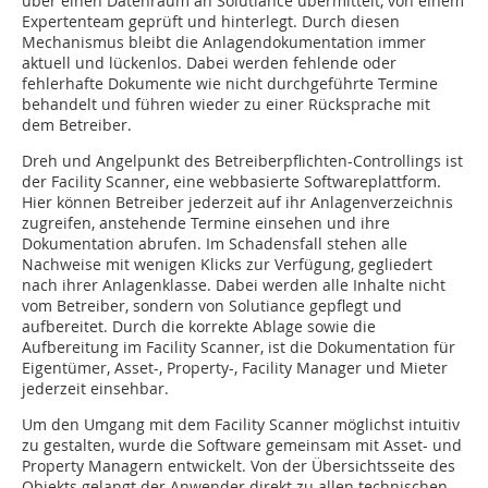
über ­einen Datenraum an Solutiance übermittelt, von einem
Expertenteam geprüft und hinterlegt. Durch diesen
Mechanismus bleibt die Anlagendokumentation immer
aktuell und lückenlos. Dabei werden fehlende oder
fehlerhafte Dokumente wie nicht durchgeführte Termine
behandelt und führen wieder zu einer Rücksprache mit
dem Betreiber.
Dreh und Angelpunkt des Betreiberpflichten-Controllings ist
der Facility Scanner, eine webbasierte Softwareplattform.
Hier können Betreiber jederzeit auf ihr Anlagenverzeichnis
zugreifen, anstehende Termine einsehen und ihre
Dokumentation abrufen. Im Schadensfall stehen alle
Nachweise mit wenigen Klicks zur Verfügung, gegliedert
nach ihrer Anlagenklasse. Dabei werden alle Inhalte nicht
vom Betreiber, sondern von Solutiance gepflegt und
aufbereitet. Durch die korrekte Ablage sowie die
Aufbereitung im Facility Scanner, ist die Dokumentation für
Eigentümer, Asset-, Property-, Facility Manager und Mieter
jederzeit einsehbar.
Um den Umgang mit dem Facility Scanner möglichst intuitiv
zu gestalten, wurde die Software gemeinsam mit Asset- und
Property Managern entwickelt. Von der Übersichtsseite des
Objekts gelangt der Anwender direkt zu allen technischen