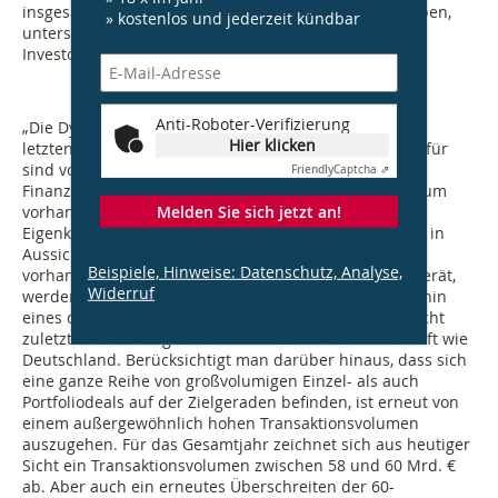
insgesamt vier Städten noch einmal nachgegeben haben,
» kostenlos und jederzeit kündbar
unterstreicht den anhaltend starken Wettbewerb der
Investoren um Premiumobjekte“, ergänzt Zorn.
Anti-Roboter-Verifizierung
„Die Dynamik der Investmentmärkte wird auch in den
Hier klicken
letzten drei Monaten anhalten. Ausschlaggebend hierfür
sind vor allem die noch länger sehr attraktiven
Friendly
Captcha ⇗
Finanzierungsbedingungen sowie die nach wie vor kaum
vorhandenen Anlagealternativen, die annehmbare
Melden Sie sich jetzt an!
Eigenkapitalrenditen bei überschaubarem Risikoprofil in
Aussicht stellen. Solange nicht einer der momentan
Beispiele, Hinweise: Datenschutz, Analyse,
vorhandenen globalen Krisenherde außer Kontrolle gerät,
Widerruf
werden Immobilien gerade für Großinvestoren weiterhin
eines der wichtigsten Anlageziele bleiben. Dies gilt nicht
zuletzt in einer vergleichsweise stabilen Volkswirtschaft wie
Deutschland. Berücksichtigt man darüber hinaus, dass sich
eine ganze Reihe von großvolumigen Einzel- als auch
Portfoliodeals auf der Zielgeraden befinden, ist erneut von
einem außergewöhnlich hohen Transaktionsvolumen
auszugehen. Für das Gesamtjahr zeichnet sich aus heutiger
Sicht ein Transaktionsvolumen zwischen 58 und 60 Mrd. €
ab. Aber auch ein erneutes Überschreiten der 60-