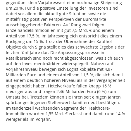
gegenüber dem Vorjahreswert eine nochmalige Steigerung
um 20 %. Für die positive Einstellung der Investoren sind
dabei vor allem die aktuell gute Situation sowie die
mittelfristig positiven Perspektiven der Büromärkte
ausschlaggebende Faktoren. Auf Rang zwei folgen
Einzelhandelsimmobilien mit gut 7,5 Mrd. € und einem
Anteil von 17,5 %. Im Jahresvergleich entspricht dies einem
Rückgang um 15 %. Trotz der Übernahme der Kaufhof-
Objekte durch Signa stellt dies das schwächste Ergebnis der
letzten fünf Jahre dar. Die Anpassungsprozesse im
Retailbereich sind noch nicht abgeschlossen, was sich auch
auf den Investmentmärkten widerspiegelt. Nahezu auf
Vorjahresniveau bewegen sich Logistikobjekte mit 4,97
Milliarden Euro und einem Anteil von 11,5 %, die sich damit
auf einem deutlich höheren Niveau als in der Vergangenheit
eingependelt haben. Hotelverkäufe fallen knapp 16 %
niedriger aus und tragen 2,46 Milliarden Euro (6 %) zum
Umsatz bei. Trotzdem können sie ihren seit einigen Jahren
spürbar gestiegenen Stellenwert damit erneut bestätigen.
Im tendenziell wachsenden Segment der Healthcare-
Immobilien wurden 1,55 Mrd. € erfasst und damit rund 14 %
weniger als im Vorjahr.