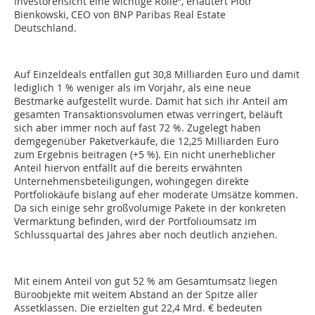
Investorensicht eine wichtige Rolle“, erläutert Piotr
Bienkowski, CEO von BNP Paribas Real Estate
Deutschland.
Auf Einzeldeals entfallen gut 30,8 Milliarden Euro und damit
lediglich 1 % weniger als im Vorjahr, als eine neue
Bestmarke aufgestellt wurde. Damit hat sich ihr Anteil am
gesamten Transaktionsvolumen etwas verringert, beläuft
sich aber immer noch auf fast 72 %. Zugelegt haben
demgegenüber Paketverkäufe, die 12,25 Milliarden Euro
zum Ergebnis beitragen (+5 %). Ein nicht unerheblicher
Anteil hiervon entfällt auf die bereits erwähnten
Unternehmensbeteiligungen, wohingegen direkte
Portfoliokäufe bislang auf eher moderate Umsätze kommen.
Da sich einige sehr großvolumige Pakete in der konkreten
Vermarktung befinden, wird der Portfolioumsatz im
Schlussquartal des Jahres aber noch deutlich anziehen.
Mit einem Anteil von gut 52 % am Gesamtumsatz liegen
Büroobjekte mit weitem Abstand an der Spitze aller
Assetklassen. Die erzielten gut 22,4 Mrd. € bedeuten