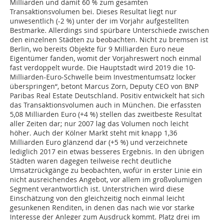
Milliarden und damit 60 % zum gesamten
Transaktionsvolumen bei. Dieses Resultat liegt nur
unwesentlich (-2 %) unter der im Vorjahr aufgestellten
Bestmarke. Allerdings sind spürbare Unterschiede zwischen
den einzelnen Städten zu beobachten. Nicht zu bremsen ist
Berlin, wo bereits Objekte für 9 Milliarden Euro neue
Eigentümer fanden, womit der Vorjahreswert noch einmal
fast verdoppelt wurde. Die Hauptstadt wird 2019 die 10-
Milliarden-Euro-Schwelle beim Investmentumsatz locker
überspringen“, betont Marcus Zorn, Deputy CEO von BNP
Paribas Real Estate Deutschland. Positiv entwickelt hat sich
das Transaktionsvolumen auch in München. Die erfassten
5,08 Milliarden Euro (+4 %) stellen das zweitbeste Resultat
aller Zeiten dar; nur 2007 lag das Volumen noch leicht
höher. Auch der Kölner Markt steht mit knapp 1,36
Milliarden Euro glänzend dar (+5 %) und verzeichnete
lediglich 2017 ein etwas besseres Ergebnis. In den übrigen
Städten waren dagegen teilweise recht deutliche
Umsatzrückgänge zu beobachten, wofür in erster Linie ein
nicht ausreichendes Angebot, vor allem im großvolumigen
Segment verantwortlich ist. Unterstrichen wird diese
Einschätzung von den gleichzeitig noch einmal leicht
gesunkenen Renditen, in denen das nach wie vor starke
Interesse der Anleger zum Ausdruck kommt. Platz drei im