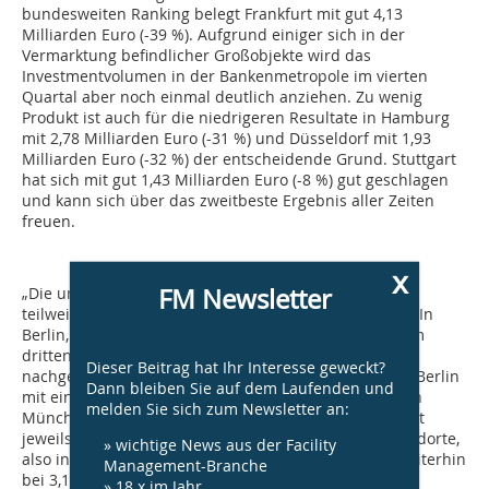
bundesweiten Ranking belegt Frankfurt mit gut 4,13
Milliarden Euro (-39 %). Aufgrund einiger sich in der
Vermarktung befindlicher Großobjekte wird das
Investmentvolumen in der Bankenmetropole im vierten
Quartal aber noch einmal deutlich anziehen. Zu wenig
Produkt ist auch für die niedrigeren Resultate in Hamburg
mit 2,78 Milliarden Euro (-31 %) und Düsseldorf mit 1,93
Milliarden Euro (-32 %) der entscheidende Grund. Stuttgart
hat sich mit gut 1,43 Milliarden Euro (-8 %) gut geschlagen
und kann sich über das zweitbeste Ergebnis aller Zeiten
freuen.
x
FM Newsletter
„Die unverändert hohe Marktdynamik kommt auch in
teilweise weiter gesunkenen Renditen zum Ausdruck. In
Berlin, München, Frankfurt und Hamburg haben sie im
dritten Quartal noch einmal um fünf Basispunkte
Dieser Beitrag hat Ihr Interesse geweckt?
nachgegeben. Teuerster Standort bleibt nach wie vor Berlin
Dann bleiben Sie auf dem Laufenden und
mit einer Netto-Anfangsrendite von 2,65 %, gefolgt von
melden Sie sich zum Newsletter an:
München mit 2,75 % sowie Frankfurt und Hamburg mit
jeweils 2,90 %. Außerhalb der vier absoluten Top-Standorte,
» wichtige News aus der Facility
also in Köln, Düsseldorf und Stuttgart, notieren sie weiterhin
Management-Branche
bei 3,10 %. Die Tatsache, dass sie im dritten Quartal in
» 18 x im Jahr