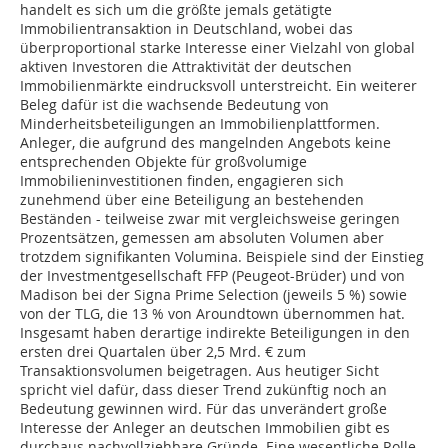
handelt es sich um die größte jemals getätigte
Immobilientransaktion in Deutschland, wobei das
überproportional starke Interesse einer Vielzahl von global
aktiven Investoren die Attraktivität der deutschen
Immobilienmärkte eindrucksvoll unterstreicht. Ein weiterer
Beleg dafür ist die wachsende Bedeutung von
Minderheitsbeteiligungen an Immobilienplattformen.
Anleger, die aufgrund des mangelnden Angebots keine
entsprechenden Objekte für großvolumige
Immobilieninvestitionen finden, engagieren sich
zunehmend über eine Beteiligung an bestehenden
Beständen - teilweise zwar mit vergleichsweise geringen
Prozentsätzen, gemessen am absoluten Volumen aber
trotzdem signifikanten Volumina. Beispiele sind der Einstieg
der Investmentgesellschaft FFP (Peugeot-Brüder) und von
Madison bei der Signa Prime Selection (jeweils 5 %) sowie
von der TLG, die 13 % von Aroundtown übernommen hat.
Insgesamt haben derartige indirekte Beteiligungen in den
ersten drei Quartalen über 2,5 Mrd. € zum
Transaktionsvolumen beigetragen. Aus heutiger Sicht
spricht viel dafür, dass dieser Trend zukünftig noch an
Bedeutung gewinnen wird. Für das unverändert große
Interesse der Anleger an deutschen Immobilien gibt es
durchaus nachvollziehbare Gründe. Eine wesentliche Rolle