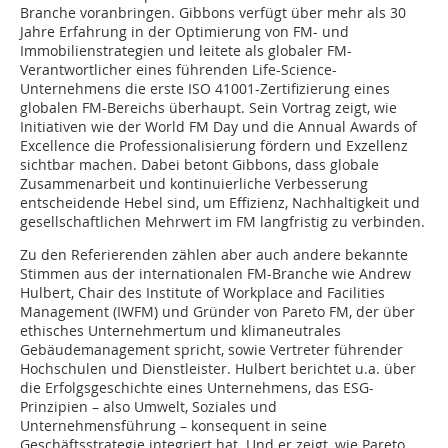
Branche voranbringen. Gibbons verfügt über mehr als 30
Jahre Erfahrung in der Optimierung von FM- und
Immobilienstrategien und leitete als globaler FM-
Verantwortlicher eines führenden Life-Science-
Unternehmens die erste ISO 41001-Zertifizierung eines
globalen FM-Bereichs überhaupt. Sein Vortrag zeigt, wie
Initiativen wie der World FM Day und die Annual Awards of
Excellence die Professionalisierung fördern und Exzellenz
sichtbar machen. Dabei betont Gibbons, dass globale
Zusammenarbeit und kontinuierliche Verbesserung
entscheidende Hebel sind, um Effizienz, Nachhaltigkeit und
gesellschaftlichen Mehrwert im FM langfristig zu verbinden.
Zu den Referierenden zählen aber auch andere bekannte
Stimmen aus der internationalen FM-Branche wie Andrew
Hulbert, Chair des Institute of Workplace and Facilities
Management (IWFM) und Gründer von Pareto FM, der über
ethisches Unternehmertum und klimaneutrales
Gebäudemanagement spricht, sowie Vertreter führender
Hochschulen und Dienstleister. Hulbert berichtet u.a. über
die Erfolgsgeschichte eines Unternehmens, das ESG-
Prinzipien – also Umwelt, Soziales und
Unternehmensführung – konsequent in seine
Geschäftsstrategie integriert hat. Und er zeigt, wie Pareto