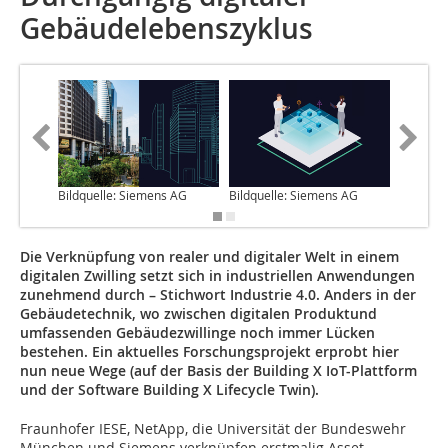
Gebäudelebenszyklus
Bildquelle: Siemens AG
Bildquelle: Siemens AG
Bildquel
Die Verknüpfung von realer und digitaler Welt in einem
digitalen Zwilling setzt sich in industriellen Anwendungen
zunehmend durch – Stichwort Industrie 4.0. Anders in der
Gebäudetechnik, wo zwischen digitalen Produkt­und
umfassenden Gebäudezwillinge noch immer Lücken
bestehen. Ein ­aktuelles Forschungsprojekt erprobt hier
nun neue Wege (auf der Basis der Building X IoT-Plattform
und der Software Building X Lifecycle Twin).
Fraunhofer IESE, NetApp, die Universität der Bundeswehr
München und Siemens verknüpfen erstmalig Asset