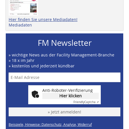
Hier finden Sie unsere Mediadaten!
Mediadaten
FM Newsletter
» wichtige News aus der Facility Management-Branche
» 18 x im Jahr
» kostenlos und jederzeit kündbar
Anti-Roboter-Verifizierung
Hier klicken
Friendly
Captcha ⇗
» Jetzt anmelden!
Beispiele, Hinweise: Datenschutz, Analyse, Widerruf