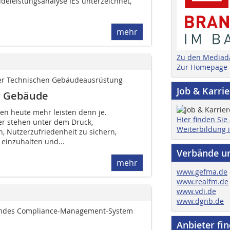
deleistungsanalyse IES unterzeichnet,
mehr
Zu den Mediad
Zur Homepage
er Technischen ­Gebäudeausrüstung
Job & Karri
e Gebäude
 heute mehr leisten denn je.
Hier finden Sie
r stehen unter dem Druck,
Weiterbildung 
, Nutzerzufriedenheit zu sichern,
 einzuhalten und...
Verbände u
mehr
www.gefma.de
www.realfm.de
www.vdi.de
www.dgnb.de
rendes ­Compliance-Management-System
Anbieter fi