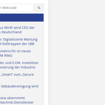
us Wirth wird CEO der
 Deutschland
: Digitalisierte Wartung
d Rolltreppen der SBB
metrix.fm ist neues
FM RING
ec und E.ON: Investition
isierung der Industrie
 „Smart“ zum „Secure
a Gebäudereinigung wird
eona übernimmt
technik-Dienstleister