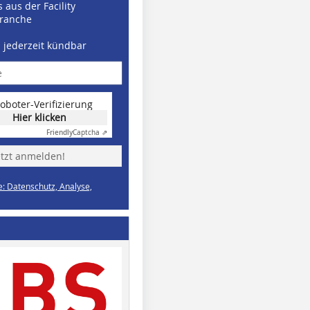
 aus der Facility
ranche
d jederzeit kündbar
oboter-Verifizierung
Hier klicken
Friendly
Captcha ⇗
etzt anmelden!
e: Datenschutz, Analyse,