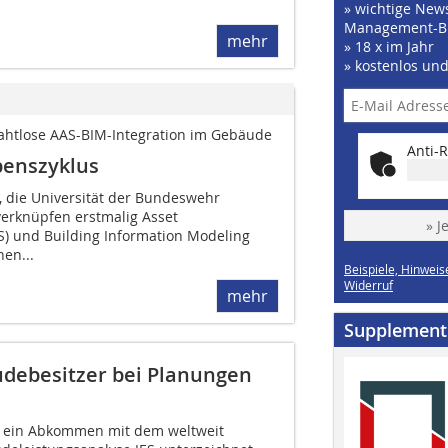
» wichtige News
Management-B
mehr
» 18 x im Jahr
» kostenlos un
 nahtlose AAS-BIM-Integration im Gebäude
Anti-R
benszyklus
, die Universität der Bundeswehr
rknüpfen erstmalig Asset
» J
AS) und Building Information Modeling
nen...
Beispiele, Hinweis
Widerruf
mehr
Supplement
udebesitzer bei Planungen
 ein Abkommen mit dem weltweit