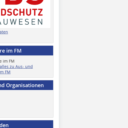
aten
ere im FM
 alles zu Aus- und
im FM
nd Organisationen
nden