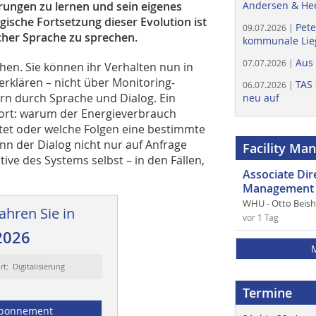
hrungen zu lernen und sein eigenes
Andersen & He
gische Fortsetzung dieser Evolution ist
Pete
09.07.2026 |
cher Sprache zu sprechen.
kommunale Lieg
Aus
07.07.2026 |
chen. Sie können ihr Verhalten nun in
rklären – nicht über Monitoring-
TAS 
06.07.2026 |
n durch Sprache und Dialog. Ein
neu auf
wort: warum der Energieverbrauch
itet oder welche Folgen eine bestimmte
nn der Dialog nicht nur auf Anfrage
Facility Ma
ive des Systems selbst – in den Fällen,
Associate Di
Management 
WHU - Otto Beis
ahren Sie in
vor 1 Tag
2026
rt: Digitalisierung
Termine
bonnement