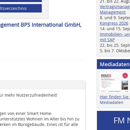
21. bis 22. Aug
Vertragsmanage
ltsverzeichnis
Management
8. und 9. Sept
Kongress 2026
nagement BPS International GmbH,
14. und 15. Se
Immobilien- un
mit SAP
22. bis 25. Se
5. bis 7. Oktob
Mediadaten
für mehr Nutzerzufriedenheit!
Hier finden Si
Mediadaten
gen von einer Smart Home-
FM 
nterstütztes Wohnen im Alter bis hin zu
rken im Bürogebäude. Eines ist für alle