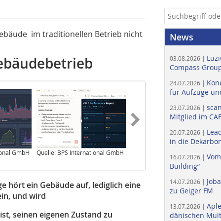
de ­ im ­traditionellen Betrieb nicht
News
Luzi
Gebäudebetrieb
03.08.2026 |
Compass Group
Kone
24.07.2026 |
für Aufzüge un
scan
23.07.2026 |
Mitglied im CA
Lead
20.07.2026 |
in die Dekarbon
tional GmbH
Quelle: BPS International GmbH
Vom
16.07.2026 |
Building“
Job
14.07.2026 |
e hört ein Gebäude auf, ­lediglich eine
zu Geiger FM
, und wird ­­
Apl
13.07.2026 |
st, seinen eigenen Zustand zu
dänischen Multi