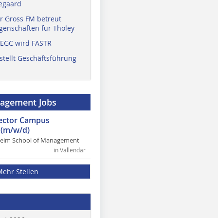
egaard
r Gross FM betreut
enschaften für Tholey
 EGC wird FASTR
stellt Geschäftsführung
nagement Jobs
rector Campus
(m/w/d)
heim School of Management
in Vallendar
Mehr Stellen