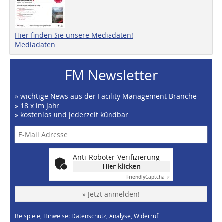
Hier finden Sie unsere Mediadaten!
Mediadaten
FM Newsletter
» wichtige News aus der Facility Management-Branche
» 18 x im Jahr
» kostenlos und jederzeit kündbar
Anti-Roboter-Verifizierung
Hier klicken
Friendly
Captcha ⇗
» Jetzt anmelden!
Beispiele, Hinweise: Datenschutz, Analyse, Widerruf