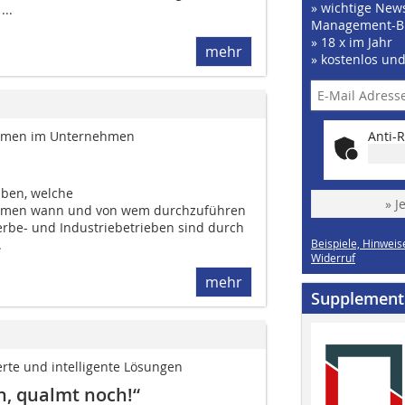
» wichtige News
...
Management-B
» 18 x im Jahr
mehr
» kostenlos un
ahmen im Unternehmen
Anti-R
aben, welche
» J
hmen wann und von wem durchzuführen
erbe- und Industriebetrieben sind durch
.
Beispiele, Hinweis
Widerruf
mehr
Supplement
te und intelligente ­Lösungen
n, qualmt noch!“