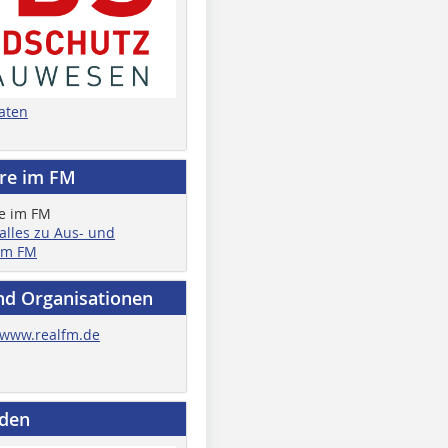
aten
ere im FM
 alles zu Aus- und
im FM
nd Organisationen
www.realfm.de
nden