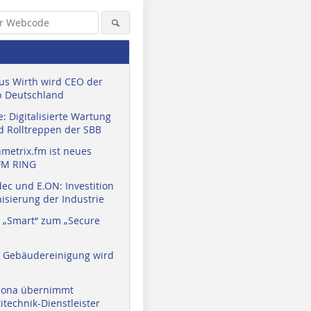
us Wirth wird CEO der
 Deutschland
: Digitalisierte Wartung
d Rolltreppen der SBB
metrix.fm ist neues
FM RING
ec und E.ON: Investition
isierung der Industrie
 „Smart“ zum „Secure
a Gebäudereinigung wird
eona übernimmt
technik-Dienstleister