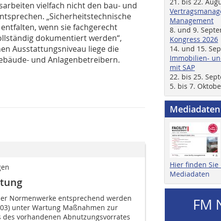
21. bis 22. Aug
arbeiten vielfach nicht den bau- und
Vertragsmanage
tsprechen. „Sicherheitstechnische
Management
entfalten, wenn sie fachgerecht
8. und 9. Sept
ollständig dokumentiert werden“,
Kongress 2026
en Ausstattungsniveau liege die
14. und 15. Se
Immobilien- un
Gebäude- und Anlagenbetreibern.
mit SAP
22. bis 25. Se
5. bis 7. Oktob
Mediadaten
Hier finden Si
gen
Mediadaten
rtung
 der Normenwerke entsprechend werden
FM 
2003) unter Wartung Maßnahmen zur
 des vorhandenen Abnutzungsvorrates