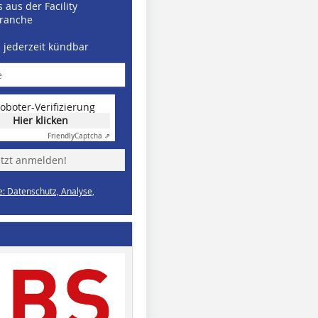
 aus der Facility
ranche
d jederzeit kündbar
oboter-Verifizierung
Hier klicken
Friendly
Captcha ⇗
etzt anmelden!
e: Datenschutz, Analyse,