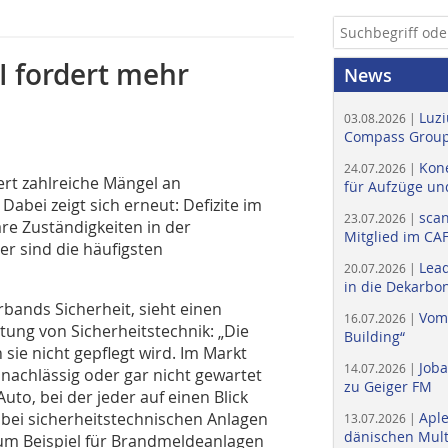
I fordert mehr
News
Luzi
03.08.2026 |
Compass Group
Kone
24.07.2026 |
rt zahlreiche Mängel an
für Aufzüge un
abei zeigt sich erneut: Defizite im
scan
23.07.2026 |
re Zuständigkeiten in der
Mitglied im CA
r sind die häufigsten
Lead
20.07.2026 |
in die Dekarbon
rbands Sicherheit, sieht einen
Vom
16.07.2026 |
ung von Sicherheitstechnik: „Die
Building“
 sie nicht gepflegt wird. Im Markt
Job
14.07.2026 |
nachlässig oder gar nicht gewartet
zu Geiger FM
to, bei der jeder auf einen Blick
s bei sicherheitstechnischen Anlagen
Apl
13.07.2026 |
dänischen Multi
 zum Beispiel für Brandmeldeanlagen