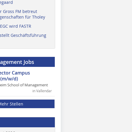
egaard
r Gross FM betreut
enschaften für Tholey
 EGC wird FASTR
stellt Geschäftsführung
nagement Jobs
rector Campus
(m/w/d)
heim School of Management
in Vallendar
Mehr Stellen