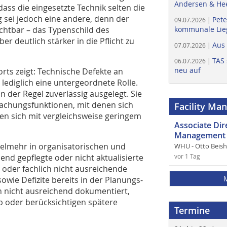
Andersen & He
ss die eingesetzte Technik selten die
g sei jedoch eine andere, denn der
Pete
09.07.2026 |
ichtbar – das Typenschild des
kommunale Lieg
ber deutlich stärker in die Pflicht zu
Aus
07.07.2026 |
TAS 
06.07.2026 |
neu auf
rts zeigt: Technische Defekte an
ediglich eine untergeordnete Rolle.
 der Regel zuverlässig ausgelegt. Sie
achungsfunktionen, mit denen sich
Facility Ma
en sich mit vergleichsweise geringem
Associate Di
Management 
elmehr in organisatorischen und
WHU - Otto Beis
nd gepflegte oder nicht aktualisierte
vor 1 Tag
oder fachlich nicht ausreichende
ie Defizite bereits in der Planungs-
n nicht ausreichend dokumentiert,
 oder berücksichtigen spätere
Termine