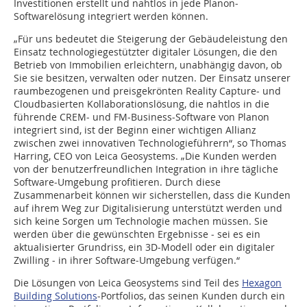
Investitionen erstellt und nahtlos in jede Planon‐
Softwarelösung integriert werden können.
„Für uns bedeutet die Steigerung der Gebäudeleistung den
Einsatz technologiegestützter digitaler Lösungen, die den
Betrieb von Immobilien erleichtern, unabhängig davon, ob
Sie sie besitzen, verwalten oder nutzen. Der Einsatz unserer
raumbezogenen und preisgekrönten Reality Capture‐ und
Cloudbasierten Kollaborationslösung, die nahtlos in die
führende CREM‐ und FM‐Business‐Software von Planon
integriert sind, ist der Beginn einer wichtigen Allianz
zwischen zwei innovativen Technologieführern“, so Thomas
Harring, CEO von Leica Geosystems. „Die Kunden werden
von der benutzerfreundlichen Integration in ihre tägliche
Software‐Umgebung profitieren. Durch diese
Zusammenarbeit können wir sicherstellen, dass die Kunden
auf ihrem Weg zur Digitalisierung unterstützt werden und
sich keine Sorgen um Technologie machen müssen. Sie
werden über die gewünschten Ergebnisse ‐ sei es ein
aktualisierter Grundriss, ein 3D‐Modell oder ein digitaler
Zwilling ‐ in ihrer Software‐Umgebung verfügen.“
Die Lösungen von Leica Geosystems sind Teil des
Hexagon
Building Solutions
‐Portfolios, das seinen Kunden durch ein