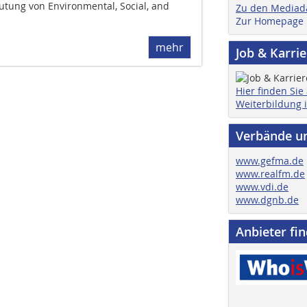
eutung von Environmental, Social, and
Zu den Mediad
Zur Homepage
mehr
Job & Karri
Hier finden Sie
Weiterbildung 
Verbände u
www.gefma.de
www.realfm.de
www.vdi.de
www.dgnb.de
Anbieter fi