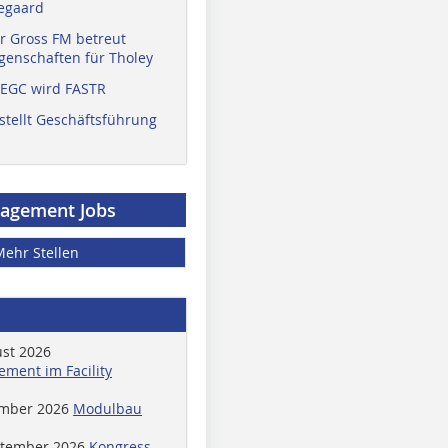
egaard
r Gross FM betreut
enschaften für Tholey
 EGC wird FASTR
stellt Geschäftsführung
nagement Jobs
Mehr Stellen
ust 2026
ment im Facility
ember 2026
Modulbau
ptember 2026
Kongress