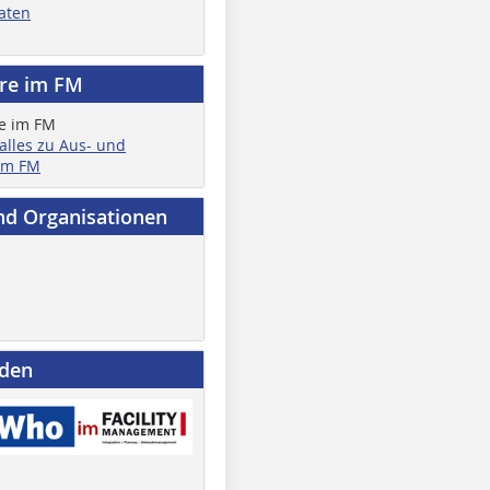
aten
ere im FM
 alles zu Aus- und
im FM
nd Organisationen
nden