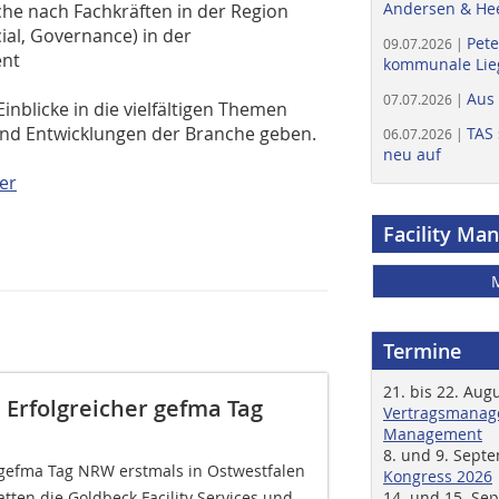
Andersen & He
he nach Fachkräften in der Region
ial, Governance) in der
Pete
09.07.2026 |
ent
kommunale Lieg
Aus
07.07.2026 |
blicke in die vielfältigen Themen
und Entwicklungen der Branche geben.
TAS 
06.07.2026 |
neu auf
er
Facility Ma
Termine
21. bis 22. Aug
 Erfolgreicher gefma Tag
Vertragsmanage
Management
8. und 9. Sept
gefma Tag NRW erstmals in Ostwestfalen
Kongress 2026
tten die Goldbeck Facility Services und
14. und 15. Se