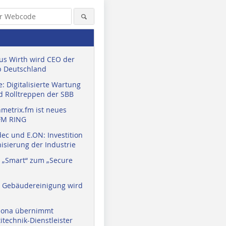
us Wirth wird CEO der
 Deutschland
: Digitalisierte Wartung
d Rolltreppen der SBB
metrix.fm ist neues
FM RING
ec und E.ON: Investition
isierung der Industrie
 „Smart“ zum „Secure
a Gebäudereinigung wird
eona übernimmt
technik-Dienstleister