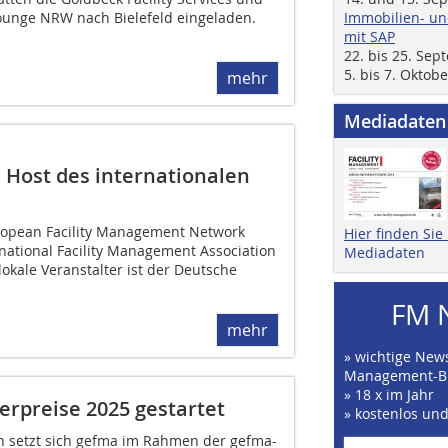
ounge NRW nach Bielefeld eingeladen.
Immobilien- un
mit SAP
22. bis 25. Se
5. bis 7. Oktob
mehr
Mediadaten
 Host des internationalen
opean Facility Management Network
Hier finden Si
national Facility Management Association
Mediadaten
lokale Veranstalter ist der Deutsche
FM 
mehr
» wichtige News
Management-B
» 18 x im Jahr
rpreise 2025 gestartet
» kostenlos un
en setzt sich gefma im Rahmen der gefma-