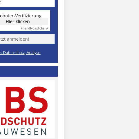
oboter-Verifizierung
Hier klicken
Friendly
Captcha ⇗
etzt anmelden!
e: Datenschutz, Analyse,