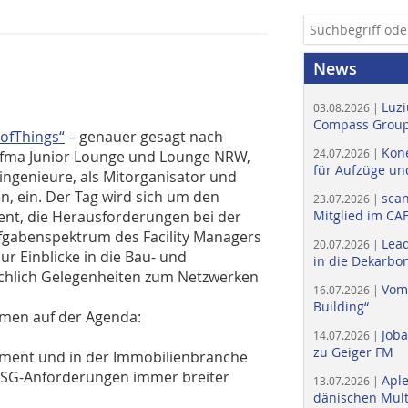
News
Luzi
03.08.2026 |
Compass Group
 ofThings“
– genauer gesagt nach
Kone
24.07.2026 |
 gefma Junior Lounge und Lounge NRW,
für Aufzüge un
ingenieure, als Mitorganisator und
, ein. Der Tag wird sich um den
scan
23.07.2026 |
nt, die Herausforderungen bei der
Mitglied im CA
fgabenspektrum des Facility Managers
Lead
20.07.2026 |
r Einblicke in die Bau- und
in die Dekarbon
ichlich Gelegenheiten zum Netzwerken
Vom
16.07.2026 |
Building“
men auf der Agenda:
Job
14.07.2026 |
zu Geiger FM
gement und in der Immobilienbranche
ESG-Anforderungen immer breiter
Apl
13.07.2026 |
dänischen Multi