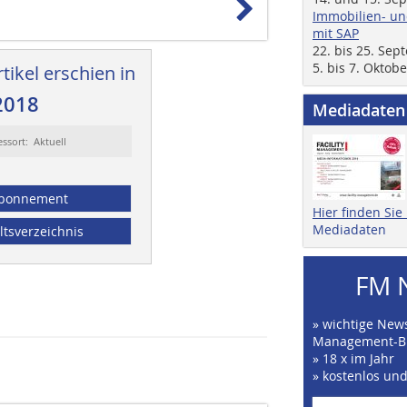
Immobilien- un
mit SAP
22. bis 25. Se
5. bis 7. Oktob
tikel erschien in
2018
Mediadaten
essort: Aktuell
bonnement
Hier finden Si
Mediadaten
ltsverzeichnis
FM 
» wichtige News
Management-B
» 18 x im Jahr
» kostenlos un