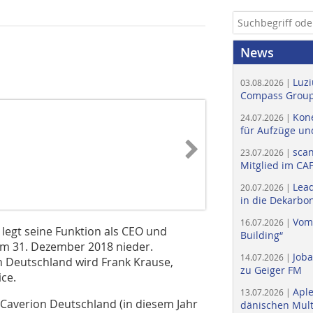
News
Luzi
03.08.2026 |
Compass Group
Kone
24.07.2026 |
für Aufzüge un
scan
23.07.2026 |
Mitglied im CA
Lead
20.07.2026 |
in die Dekarbon
Vom
16.07.2026 |
egt seine Funktion als ­CEO und
Building“
um 31. Dezember 2018 nieder.
Job
14.07.2026 |
on Deutschland wird Frank Krause,
zu Geiger FM
ice.
Apl
13.07.2026 |
 Caverion Deutschland (in diesem Jahr
dänischen Multi