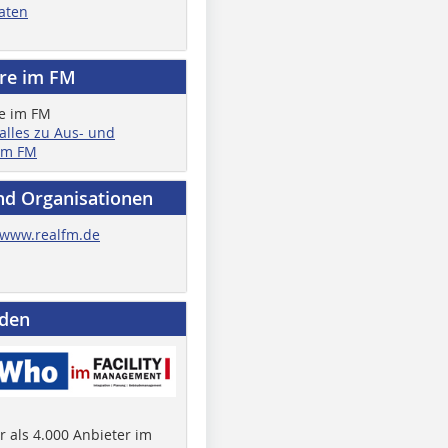
aten
ere im FM
 alles zu Aus- und
im FM
nd Organisationen
www.realfm.de
nden
 als 4.000 Anbieter im