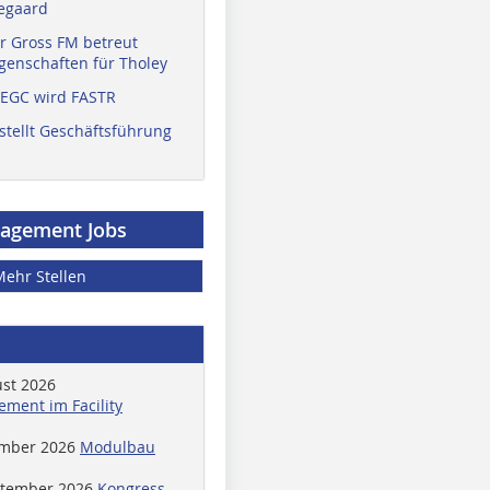
egaard
r Gross FM betreut
enschaften für Tholey
 EGC wird FASTR
stellt Geschäftsführung
nagement Jobs
Mehr Stellen
ust 2026
ment im Facility
ember 2026
Modulbau
ptember 2026
Kongress