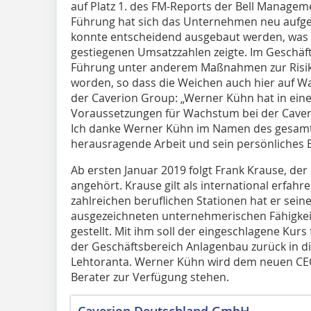
auf Platz 1. des FM-Reports der Bell Manageme
Führung hat sich das Unternehmen neu aufges
konnte entscheidend ausgebaut werden, was s
gestiegenen Umsatzzahlen zeigte. Im Geschäf
Führung unter anderem Maßnahmen zur Risiko
worden, so dass die Weichen auch hier auf W
der Caverion Group: „Werner Kühn hat in eine
Voraussetzungen für Wachstum bei der Caveri
Ich danke Werner Kühn im Namen des gesam
herausragende Arbeit und sein persönliches
Ab ersten Januar 2019 folgt Frank Krause, der
angehört. Krause gilt als international erfah
zahlreichen beruflichen Stationen hat er sein
ausgezeichneten unternehmerischen Fähigkeit
gestellt. Mit ihm soll der eingeschlagene Kur
der Geschäftsbereich Anlagenbau zurück in die 
Lehtoranta. Werner Kühn wird dem neuen CEO 
Berater zur Verfügung stehen.
Caverion Deutschland GmbH