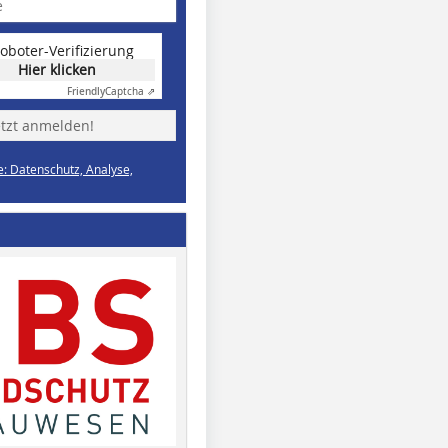
oboter-Verifizierung
Hier klicken
Friendly
Captcha ⇗
etzt anmelden!
e: Datenschutz, Analyse,