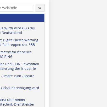
us Wirth wird CEO der
 Deutschland
: Digitalisierte Wartung
d Rolltreppen der SBB
metrix.fm ist neues
FM RING
ec und E.ON: Investition
isierung der Industrie
 „Smart“ zum „Secure
a Gebäudereinigung wird
eona übernimmt
technik-Dienstleister