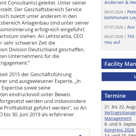
nt Consultants) geleitet. Unter seiner
Andersen & He
tellt. Der Geschäftsbereich Service
Pete
09.07.2026 |
ich zuletzt unter anderem in den
kommunale Lieg
tsbereich Anlagenbau sind unter seiner
Aus
07.07.2026 |
minimierung erfolgreich eingeführt
achstum stehen. Ari Lehtoranta, CEO
TAS 
06.07.2026 |
neu auf
r sehr schweren Zeit die
on Division Deutschland geschaffen.
ten Unternehmens für die
 Engagement.”
Facility Ma
 seit 2015 der Geschäftsführung
rener und ausgewiesener Experte. „In
e Expertise sowie seine
en eindrucksvoll unter Beweis
Termine
s fortgesetzt werden und insbesondere
21. bis 22. Aug
Profitabilität geführt werden”, so Ari
Vertragsmanage
bis 30. Juni 2019 als erfahrener
Management
8. und 9. Sept
Kongress 2026
14. und 15. Se