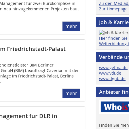
Zu den Mediad
ty Management für zwei Bürokomplexe in
Zur Homepage
en neu hinzugekommenen Projekten baut
Job & Karri
mehr
Hier finden Sie
Weiterbildung 
m Friedrichstadt-Palast
Verbände u
endienstleister BIM Berliner
www.gefma.de
mbH (BIM) beauftragt Caverion mit der
www.vdi.de
lage im Friedrichstadt-Palast, Berlins
www.dgnb.de
.
Anbieter fi
mehr
anagement für DLR in
Finden Sie mehr