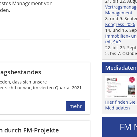
21. bis 22. Aug
usstes Management von
Vertragsmanage
rden.
Management
8. und 9. Sept
Kongress 2026
14. und 15. Se
Immobilien- un
mit SAP
22. bis 25. Se
5. bis 7. Oktob
Mediadaten
tragsbestandes
ieden, dass sich unsere
er sichtbar war, im vierten Quartal 2021
Hier finden Si
mehr
Mediadaten
FM 
m durch FM-Projekte