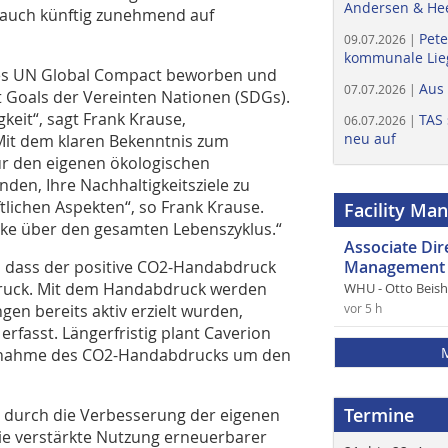
Andersen & He
 auch künftig zunehmend auf
Pete
09.07.2026 |
kommunale Lieg
des UN Global Compact beworben und
Aus
07.07.2026 |
 Goals der Vereinten Nationen (SDGs).
keit“, sagt Frank Krause,
TAS 
06.07.2026 |
neu auf
Mit dem klaren Bekenntnis zum
ur den eigenen ökologischen
en, Ihre Nachhaltigkeitsziele zu
ftlichen Aspekten“, so Frank Krause.
Facility Ma
erke über den gesamten Lebenszyklus.“
Associate Di
l, dass der positive CO2-Handabdruck
Management 
bdruck. Mit dem Handabdruck werden
WHU - Otto Beis
ngen bereits aktiv erzielt wurden,
vor 5 h
erfasst. Längerfristig plant Caverion
Zunahme des CO2-Handabdrucks um den
Termine
m durch die Verbesserung der eigenen
ie verstärkte Nutzung erneuerbarer