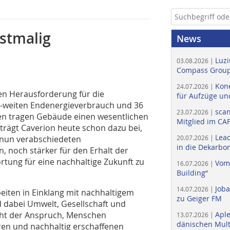
rstmalig
News
Luzi
03.08.2026 |
Compass Group
Kone
24.07.2026 |
ten Herausforderung für die
für Aufzüge un
U-weiten Endenergieverbrauch und 36
scan
23.07.2026 |
en tragen Gebäude einen wesentlichen
Mitglied im CA
 trägt Caverion heute schon dazu bei,
Lead
 nun verabschiedeten
20.07.2026 |
in die Dekarbon
n, noch stärker für den Erhalt der
ung für eine nachhaltige Zukunft zu
Vom
16.07.2026 |
Building“
Job
14.07.2026 |
rbeiten in Einklang mit nachhaltigem
zu Geiger FM
 dabei Umwelt, Gesellschaft und
eht der Anspruch, Menschen
Apl
13.07.2026 |
dänischen Multi
ren und nachhaltig erschaffenen