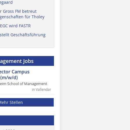
egaard
r Gross FM betreut
enschaften für Tholey
 EGC wird FASTR
stellt Geschäftsführung
nagement Jobs
rector Campus
(m/w/d)
heim School of Management
in Vallendar
Mehr Stellen