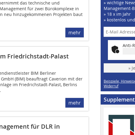
» wichtige News
bernimmt das technische und
Management-B
ty Management für zwei Bürokomplexe in
» 18 x im Jahr
en neu hinzugekommenen Projekten baut
» kostenlos un
mehr
Anti-R
m Friedrichstadt-Palast
» J
endienstleister BIM Berliner
mbH (BIM) beauftragt Caverion mit der
Beispiele, Hinweis
lage im Friedrichstadt-Palast, Berlins
Widerruf
.
Supplement
mehr
anagement für DLR in