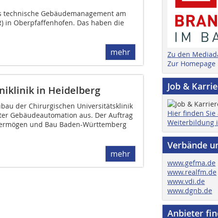
das technische Gebäudemanagement am
) in Oberpfaffenhofen. Das haben die
mehr
Zu den Mediad
Zur Homepage
Job & Karri
niklinik in Heidelberg
bau der Chirurgischen Universitätsklinik
Hier finden Sie
ter Gebäudeautomation aus. Der Auftrag
Weiterbildung 
 Vermögen und Bau Baden-Württemberg
Verbände u
mehr
www.gefma.de
www.realfm.de
www.vdi.de
www.dgnb.de
Anbieter fi