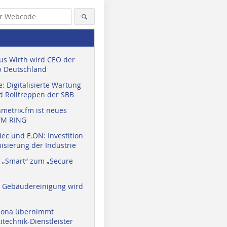
us Wirth wird CEO der
 Deutschland
: Digitalisierte Wartung
d Rolltreppen der SBB
metrix.fm ist neues
FM RING
ec und E.ON: Investition
isierung der Industrie
 „Smart“ zum „Secure
a Gebäudereinigung wird
eona übernimmt
technik-Dienstleister