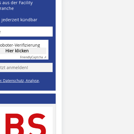
 aus der Facility
ranche
d jederzeit kündbar
oboter-Verifizierung
Hier klicken
Friendly
Captcha ⇗
etzt anmelden!
e: Datenschutz, Analyse,