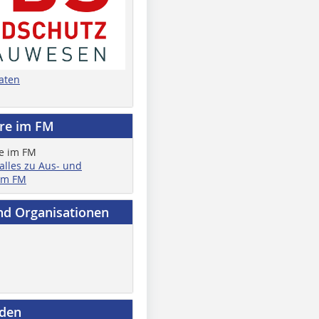
aten
ere im FM
 alles zu Aus- und
im FM
nd Organisationen
nden