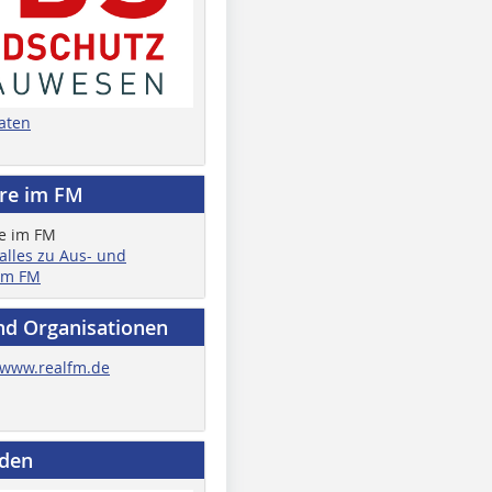
aten
ere im FM
 alles zu Aus- und
im FM
nd Organisationen
www.realfm.de
nden