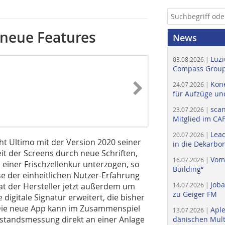
 neue Features
News
Luzi
03.08.2026 |
Compass Group
Kone
24.07.2026 |
für Aufzüge un
scan
23.07.2026 |
Mitglied im CA
Lead
20.07.2026 |
t Ultimo mit der Version 2020 seiner
in die Dekarbon
t der Screens durch neue Schriften,
Vom
16.07.2026 |
iner Frischzellenkur unter­zogen, so
Building“
e der ­einheitlichen Nutzer-Erfahrung
Job
at der Hersteller jetzt außerdem um
14.07.2026 |
zu Geiger FM
digitale Signatur erweitert, die bisher
 Die neue App kann im Zusammenspiel
Apl
13.07.2026 |
ustandsmessung direkt an einer Anlage
dänischen Multi