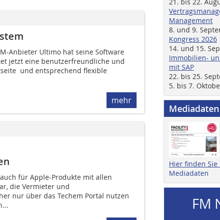
21. bis 22. Aug
Vertragsmanage
Management
8. und 9. Sept
ystem
Kongress 2026
14. und 15. Se
M-Anbieter Ultimo hat seine Software
Immobilien- un
etet jetzt eine benutzerfreundliche und
mit SAP
seite ­ und entsprechend flexible
22. bis 25. Se
5. bis 7. Oktob
mehr
Mediadaten
en
Hier finden Si
Mediadaten
 auch für Apple-Produkte mit allen
ar, die Vermieter und
her nur über das Techem Portal nutzen
FM 
...