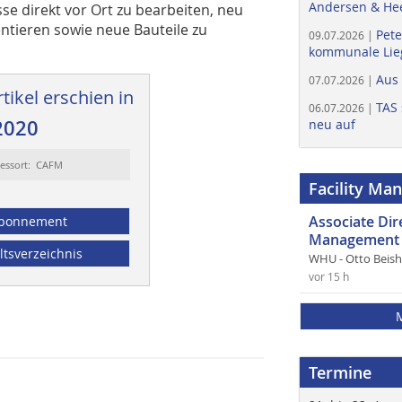
Andersen & He
sse direkt vor Ort zu bearbeiten, neu
tieren sowie neue Bauteile zu
Pete
09.07.2026 |
kommunale Lieg
Aus
07.07.2026 |
tikel erschien in
TAS 
06.07.2026 |
2020
neu auf
essort: CAFM
Facility Ma
Associate Di
bonnement
Management 
ltsverzeichnis
WHU - Otto Beis
vor 15 h
Termine