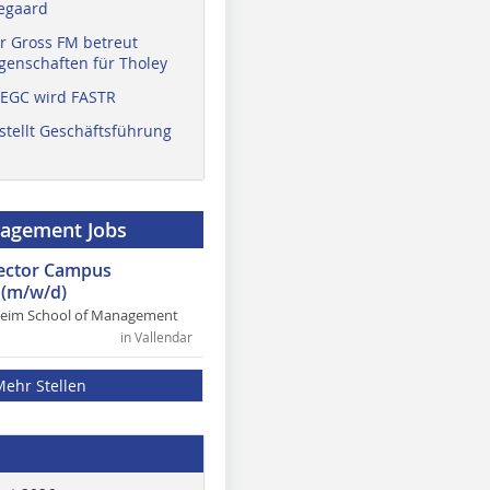
egaard
r Gross FM betreut
enschaften für Tholey
 EGC wird FASTR
stellt Geschäftsführung
nagement Jobs
rector Campus
(m/w/d)
heim School of Management
in Vallendar
Mehr Stellen