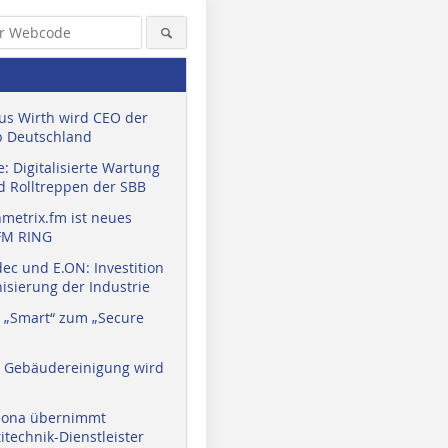
us Wirth wird CEO der
 Deutschland
: Digitalisierte Wartung
d Rolltreppen der SBB
metrix.fm ist neues
FM RING
ec und E.ON: Investition
isierung der Industrie
 „Smart“ zum „Secure
a Gebäudereinigung wird
eona übernimmt
technik-Dienstleister