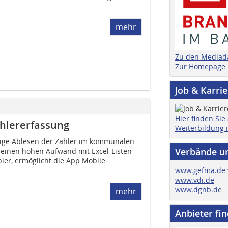
mehr
Zu den Mediad
Zur Homepage
Job & Karri
Hier finden Sie
ählererfassung
Weiterbildung 
ßige Ablesen der Zähler im kommunalen
Verbände u
einen hohen Aufwand mit Excel-Listen
pier, ermöglicht die App Mobile
www.gefma.de
www.vdi.de
www.dgnb.de
mehr
Anbieter fi