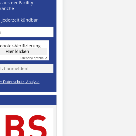
 aus der Facility
ranche
d jederzeit kündbar
oboter-Verifizierung
Hier klicken
Friendly
Captcha ⇗
etzt anmelden!
e: Datenschutz, Analyse,