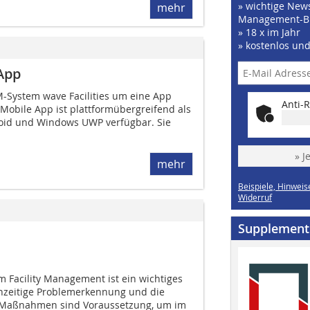
» wichtige News
mehr
Management-B
» 18 x im Jahr
» kostenlos un
App
M-System wave Facilities um eine App
Anti-R
Mobile App ist plattformübergreifend als
roid und Windows UWP verfügbar. Sie
» J
mehr
Beispiele, Hinweis
Widerruf
Supplement
m Facility Management ist ein wichtiges
rühzeitige Problemerkennung und die
en Maßnahmen sind Voraussetzung, um im