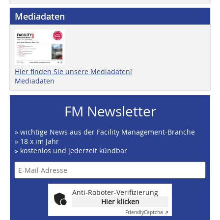
Mediadaten
Hier finden Sie unsere Mediadaten!
Mediadaten
FM Newsletter
» wichtige News aus der Facility Management-Branche
» 18 x im Jahr
» kostenlos und jederzeit kündbar
Anti-Roboter-Verifizierung
Hier klicken
Friendly
Captcha ⇗