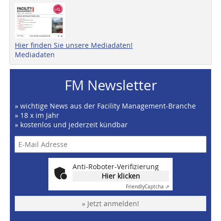
Hier finden Sie unsere Mediadaten!
Mediadaten
FM Newsletter
» wichtige News aus der Facility Management-Branche
» 18 x im Jahr
» kostenlos und jederzeit kündbar
Anti-Roboter-Verifizierung
Hier klicken
Friendly
Captcha ⇗
» Jetzt anmelden!