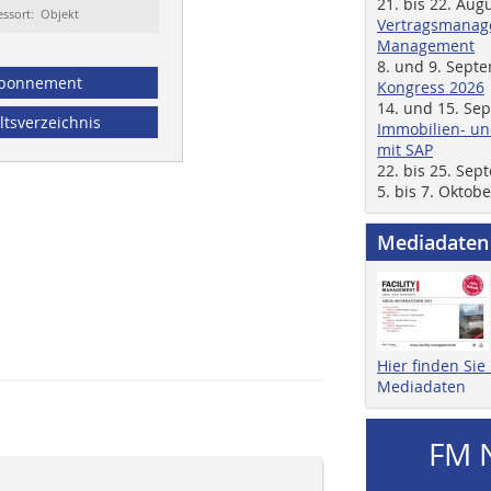
21. bis 22. Aug
essort: Objekt
Vertragsmanage
Management
8. und 9. Sept
bonnement
Kongress 2026
14. und 15. Se
ltsverzeichnis
Immobilien- un
mit SAP
22. bis 25. Se
5. bis 7. Oktob
Mediadaten
Hier finden Si
Mediadaten
FM 