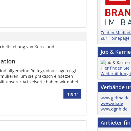
Zu den Mediad
Zur Homepage
Arbeitsteilung von Kern- und
Job & Karri
sation
Hier finden Sie
ind allgemeine Reifegradaussagen (vgl.
Weiterbildung 
ormulieren, um sie praktisch einsetzen
t unserer Artikelserie haben wir ­dabei...
Verbände u
mehr
www.gefma.de
www.vdi.de
www.dgnb.de
Anbieter fi