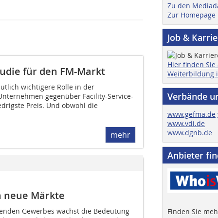
Zu den Mediad
Zur Homepage
Job & Karri
Hier finden Sie
udie für den FM-Markt
Weiterbildung 
eutlich wichtigere Rolle in der
Verbände u
nternehmen gegenüber Facility-Service-
iedrigste Preis. Und obwohl die
www.gefma.de
www.vdi.de
www.dgnb.de
mehr
Anbieter fi
en neue Märkte
erenden Gewerbes wächst die Bedeutung
Finden Sie mehr