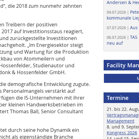
Andersen & He
nd“, die 2018 zum nunmehr zehnten
Pete
09.07.2026 |
kommunale Lieg
en Treibern der positiven
Aus
07.07.2026 |
017 auf Investitionsstaus reagiert,
TAS 
und zurückgestellte Investitionen
06.07.2026 |
neu auf
achgeholt. „Im Energiesektor steigt
tzung und Wartung für die Produktion
ückbau von Atommeilern und
Facility Ma
g Hossenfelder, Studienautor und
ndonk & Hossenfelder GmbH.
ie demografische Entwicklung zugute.
s Personalmangels verstärkt auf
Termine
rfügen die IS-Unternehmen mit ihrer
über kleinen Handwerksbetrieben im
21. bis 22. Aug
tert Thomas Ball, Senior Consultant
Vertragsmanage
Management
8. und 9. Sept
etet durch seine hohe Dynamik ein
Kongress 2026
nicht als eigenständige Branche
14. und 15. Se