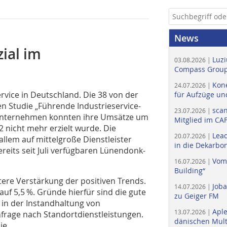
News
ial im
Luzi
03.08.2026 |
Compass Group
Kone
24.07.2026 |
ervice in Deutschland. Die 38 von der
für Aufzüge un
 Studie „Führende Industrieservice-
scan
23.07.2026 |
Unternehmen konnten ihre Umsätze um
Mitglied im CA
2 nicht mehr erzielt wurde. Die
Lead
20.07.2026 |
allem auf mittelgroße Dienstleister
in die Dekarbon
eits seit Juli verfügbaren Lünendonk-
Vom
16.07.2026 |
Building“
tere Verstärkung der positiven Trends.
Job
14.07.2026 |
uf 5,5 %. Gründe hierfür sind die gute
zu Geiger FM
u in der Instandhaltung von
Apl
13.07.2026 |
frage nach Standortdienstleistungen.
dänischen Multi
ie