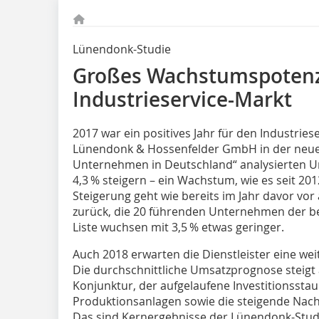
Lünendonk-Studie
Großes Wachstumspotenz
Industrieservice-Markt
2017 war ein positives Jahr für den Industries
Lünendonk & Hossenfelder GmbH in der neuen
Unternehmen in Deutschland“ analysierten 
4,3 % steigern – ein Wachstum, wie es seit 201
Steigerung geht wie bereits im Jahr davor vor 
zurück, die 20 führenden Unternehmen der ber
Liste wuchsen mit 3,5 % etwas geringer.
Auch 2018 erwarten die Dienstleister eine wei
Die durchschnittliche Umsatzprognose steigt a
Konjunktur, der auf­gelaufene Investitionssta
Produktionsanlagen sowie die steigende Nach
Das sind Kernergebnisse der Lünendonk-Stud