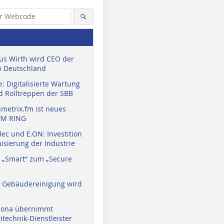
us Wirth wird CEO der
 Deutschland
: Digitalisierte Wartung
d Rolltreppen der SBB
metrix.fm ist neues
FM RING
ec und E.ON: Investition
isierung der Industrie
 „Smart“ zum „Secure
a Gebäudereinigung wird
eona übernimmt
technik-Dienstleister