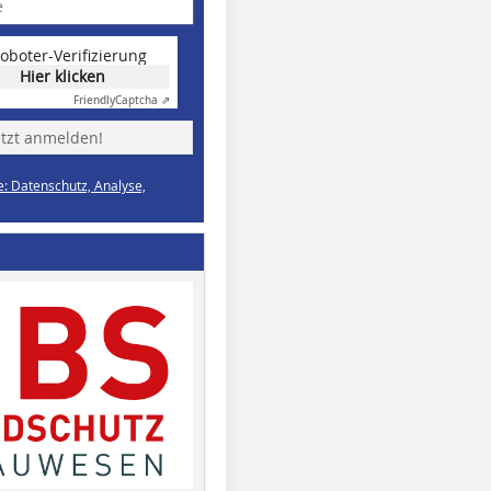
oboter-Verifizierung
Hier klicken
Friendly
Captcha ⇗
etzt anmelden!
e: Datenschutz, Analyse,