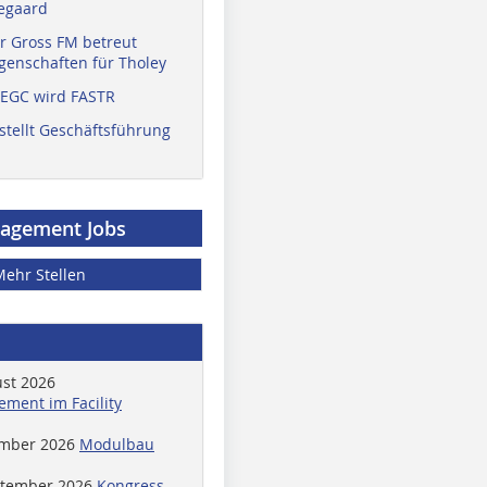
egaard
r Gross FM betreut
enschaften für Tholey
 EGC wird FASTR
stellt Geschäftsführung
nagement Jobs
Mehr Stellen
ust 2026
ment im Facility
ember 2026
Modulbau
ptember 2026
Kongress