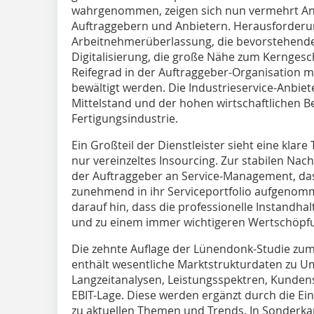
wahrgenommen, zeigen sich nun vermehrt Anze
Auftraggebern und Anbietern. Herausforderu
Arbeitnehmerüberlassung, die bevorstehend
Digitalisierung, die große Nähe zum Kerngesch
Reifegrad in der Auftraggeber-Organisation
bewältigt werden. Die Industrieservice-Anbie
Mittelstand und der hohen wirtschaftlichen 
Fertigungsindustrie.
Ein Großteil der Dienstleister sieht eine kl
nur vereinzeltes Insourcing. Zur stabilen Nac
der Auftraggeber an Service-Management, das 
zunehmend in ihr Serviceportfolio aufgenom
darauf hin, dass die professionelle Instandh
und zu einem immer wichtigeren Wertschöpfu
Die zehnte Auflage der Lünendonk-Studie zum
enthält wesentliche Marktstrukturdaten zu U
Langzeitanalysen, Leistungsspektren, Kunde
EBIT-Lage. Diese werden ergänzt durch die E
zu aktuellen Themen und Trends. In Sonderkap