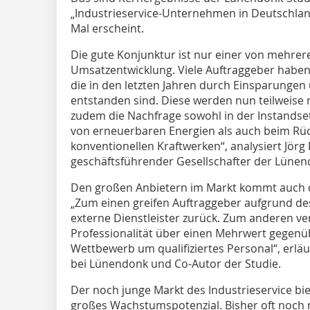
„Industrieservice-Unternehmen in Deutschla
Mal erscheint.
Die gute Konjunktur ist nur einer von mehrer
Umsatzentwicklung. Viele Auftraggeber haben 2
die in den letzten Jahren durch Einsparungen 
entstanden sind. Diese werden nun teilweise n
zudem die Nachfrage sowohl in der Instandse
von erneuerbaren Energien als auch beim R
konventionellen Kraftwerken“, analysiert Jör
geschäftsführender Gesellschafter der Lüne
Den großen Anbietern im Markt kommt auch d
„Zum einen greifen Auftraggeber aufgrund de
externe Dienstleister zurück. Zum anderen ve
Professionalität über einen Mehrwert gegen
Wettbewerb um qualifiziertes Personal“, erläu
bei Lünendonk und Co-Autor der Studie.
Der noch junge Markt des Industrieservice bi
großes Wachstumspotenzial. Bisher oft noch 