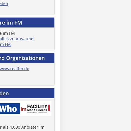
aten
ere im FM
 alles zu Aus- und
im FM
nd Organisationen
www.realfm.de
nden
 als 4.000 Anbieter im