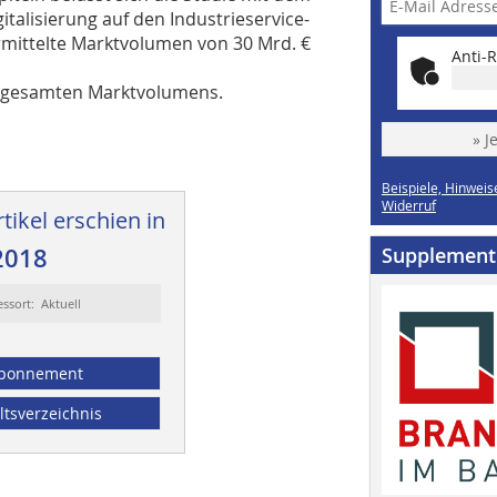
talisierung auf den Industrieservice-
rmittelte Marktvolumen von 30 Mrd. €
Anti-R
s gesamten Marktvolumens.
» J
Beispiele, Hinweis
Widerruf
tikel erschien in
2018
Supplement
essort: Aktuell
bonnement
ltsverzeichnis