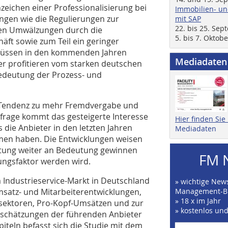
ichen einer Professionalisierung bei
Immobilien- un
ngen wie die Regulierungen zur
mit SAP
22. bis 25. Se
en Umwälzungen durch die
5. bis 7. Oktob
äft sowie zum Teil ein geringer
 müssen in den kommenden Jahren
Mediadaten
ter profitieren vom starken deutschen
Bedeutung der Prozess- und
are Tendenz zu mehr Fremdvergabe und
hfrage kommt das gesteigerte Interesse
Hier finden Si
die Anbieter in den letzten Jahren
Mediadaten
men haben. Die Entwicklungen weisen
altung weiter an Bedeutung gewinnen
FM 
ngsfaktor werden wird.
 Industrieservice-Markt in Deutschland
» wichtige News
msatz- und Mitarbeiterentwicklungen,
Management-B
» 18 x im Jahr
nsektoren, Pro-Kopf-Umsätzen und zur
» kostenlos un
inschätzungen der führenden Anbieter
iteln befasst sich die Studie mit dem