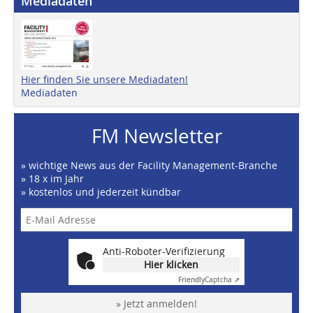
Mediadaten
Hier finden Sie unsere Mediadaten!
Mediadaten
FM Newsletter
» wichtige News aus der Facility Management-Branche
» 18 x im Jahr
» kostenlos und jederzeit kündbar
Anti-Roboter-Verifizierung
Hier klicken
Friendly
Captcha ⇗
» Jetzt anmelden!