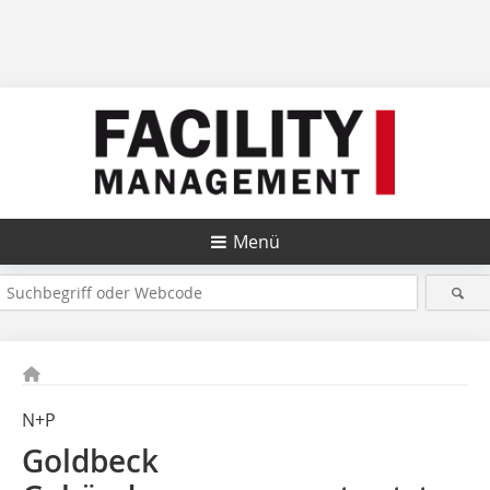
Menü
N+P
Goldbeck