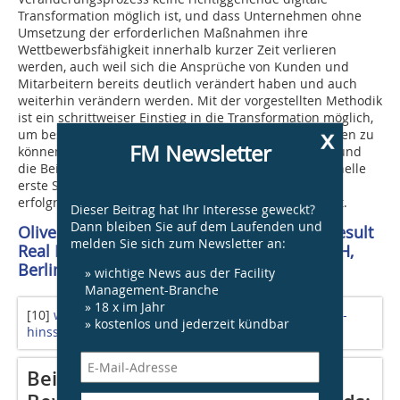
Transforma­tion möglich ist, und dass Unternehmen ohne
Umsetzung der erforderlichen Maßnahmen ihre
Wettbewerbsfähigkeit innerhalb kurzer Zeit verlieren
werden, auch weil sich die Ansprüche von Kunden und
Mitarbeitern bereits deutlich verändert haben und auch
weiterhin verändern werden. Mit der vorgestellten Methodik
ist ein schrittweiser Einstieg in die Transformation möglich,
x
um bestehende digitale Potenziale erkennen und heben zu
FM Newsletter
können. Auch Rom wurde nicht an einem Tag erbaut und
die Beispiele aus anderen Branchen zeigen, dass schnelle
erste Schritte im Kontext mit der Transformation
erfolgreicher sein können als ein später großer Schritt.
Dieser Beitrag hat Ihr Interesse geweckt?
Dann bleiben Sie auf dem Laufenden und
Oliver Arnemann ist Geschäftsführer der Result
melden Sie sich zum Newsletter an:
Real Estate Management Consul­tants GmbH,
Berlin
» wichtige News aus der Facility
Management-Branche
» 18 x im Jahr
[10]
www.itone.lu/actualites/may-cloud-be-you-peter-
» kostenlos und jederzeit kündbar
hinssen
Beispielhafte Kriterien für die