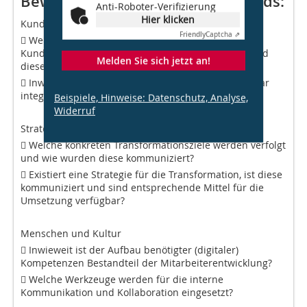
Bewertung des digitalen Reifegrads:
Anti-Roboter-Verifizierung
Hier klicken
Kundenorientierung
Friendly
Captcha ⇗
 Welche Kommunikationskanäle stehen
Kunden/Mietern/Nutzern zur Verfügung und wie sind
Melden Sie sich jetzt an!
diese vernetzt?
 Inwieweit sind Kunden in Kernprozesse unmittelbar
integriert? Wie erfolgt das Reporting an die Kunden?
Beispiele, Hinweise: Datenschutz, Analyse,
Widerruf
Strategie und Management
 Welche konkreten Transformationsziele werden verfolgt
und wie wurden diese kommuniziert?
 Existiert eine Strategie für die Transformation, ist diese
kommuniziert und sind entsprechende Mittel für die
Umsetzung verfügbar?
Menschen und Kultur
 Inwieweit ist der Aufbau benötigter (digitaler)
Kompetenzen Bestandteil der Mitarbeiterentwicklung?
 Welche Werkzeuge werden für die interne
Kommunikation und Kollaboration eingesetzt?