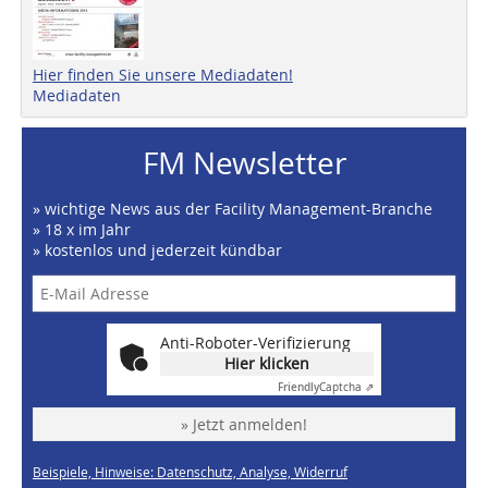
Hier finden Sie unsere Mediadaten!
Mediadaten
FM Newsletter
» wichtige News aus der Facility Management-Branche
» 18 x im Jahr
» kostenlos und jederzeit kündbar
Anti-Roboter-Verifizierung
Hier klicken
Friendly
Captcha ⇗
» Jetzt anmelden!
Beispiele, Hinweise: Datenschutz, Analyse, Widerruf