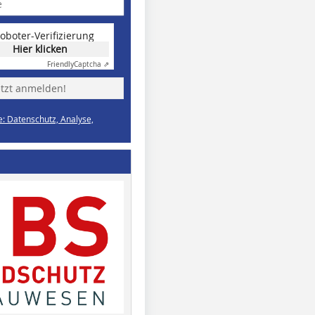
oboter-Verifizierung
Hier klicken
Friendly
Captcha ⇗
etzt anmelden!
e: Datenschutz, Analyse,