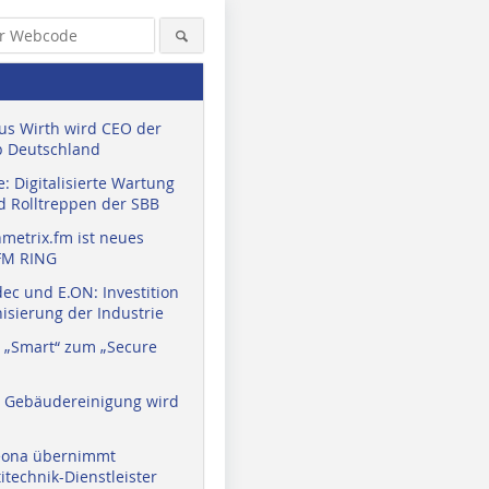
us Wirth wird CEO der
 Deutschland
: Digitalisierte Wartung
d Rolltreppen der SBB
metrix.fm ist neues
FM RING
ec und E.ON: Investition
isierung der Industrie
 „Smart“ zum „Secure
a Gebäudereinigung wird
eona übernimmt
technik-Dienstleister