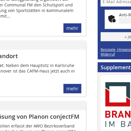
er Communal FM den Schulsport und
zung von Sportstätten in kommunalem
Anti-R
mit...
mehr
» J
Beispiele, Hinweis
Widerruf
andort
et. Neben dem Hauptsitz in Karlsruhe
Supplement
over ist das CAFM-Haus jetzt auch in
mehr
ösung von Planon conjectFM
ilien erfasst der AWO Bezirksverband