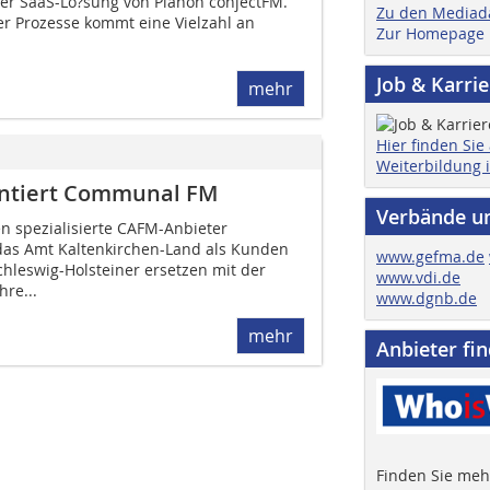
der SaaS-Lo?sung von Planon conjectFM.
Zu den Mediad
er Prozesse kommt eine Vielzahl an
Zur Homepage
Job & Karri
mehr
Hier finden Sie
Weiterbildung 
entiert Communal FM
Verbände u
 spezialisierte CAFM-Anbieter
das Amt Kaltenkirchen-Land als Kunden
www.gefma.de
hleswig-Holsteiner ersetzen mit der
www.vdi.de
hre...
www.dgnb.de
mehr
Anbieter fi
Finden Sie mehr