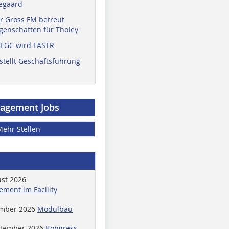
egaard
r Gross FM betreut
enschaften für Tholey
 EGC wird FASTR
stellt Geschäftsführung
nagement Jobs
Mehr Stellen
ust 2026
ment im Facility
ember 2026
Modulbau
ptember 2026
Kongress