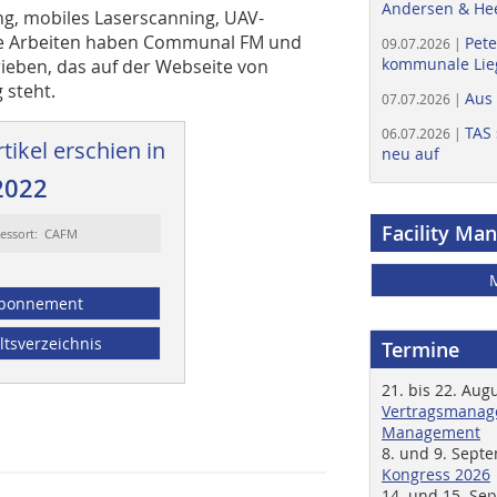
Andersen & He
ng, mobiles Laserscanning, UAV-
Die Arbeiten haben Communal FM und
Pete
09.07.2026 |
kommunale Lieg
ieben, das auf der Webseite von
 steht.
Aus
07.07.2026 |
TAS 
06.07.2026 |
tikel erschien in
neu auf
2022
Facility Ma
essort: CAFM
bonnement
ltsverzeichnis
Termine
21. bis 22. Aug
Vertragsmanage
Management
8. und 9. Sept
Kongress 2026
14. und 15. Se