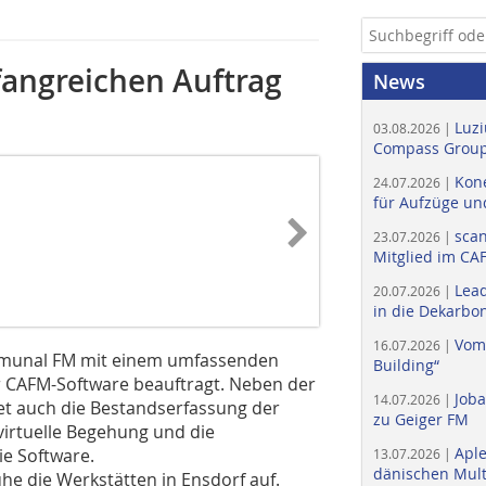
angreichen Auftrag
News
Luzi
03.08.2026 |
Compass Group
Kone
24.07.2026 |
für Aufzüge un
scan
23.07.2026 |
Mitglied im CA
Lead
20.07.2026 |
in die Dekarbon
Vom
16.07.2026 |
ommunal FM mit einem umfassenden
Building“
r CAFM-Software ­beauftragt. Neben der
Job
14.07.2026 |
 auch die Bestandserfassung der
zu Geiger FM
virtuelle Begehung und die
Apl
e Software.
13.07.2026 |
dänischen Multi
e die Werkstätten in Ensdorf auf.