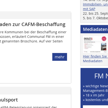
Immobilien- un
mit SAP
22. bis 25. Se
5. bis 7. Oktob
faden zur CAFM-Beschaffung
Mediadaten
lere Kommunen bei der Beschaffung einer
üssen, erläutert Communal FM in einer
 genannten Broschüre. Auf vier Seiten
Hier finden Si
mehr
Mediadaten
FM 
» wichtige News
Management-B
» 18 x im Jahr
ulsport
» kostenlos un
FM-Beleg­planung organisiert der