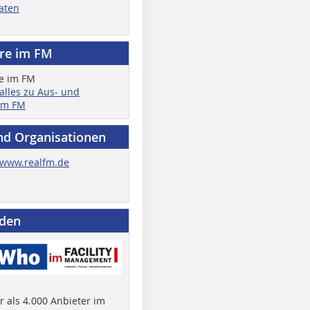
aten
ere im FM
 alles zu Aus- und
im FM
nd Organisationen
www.realfm.de
nden
 als 4.000 Anbieter im