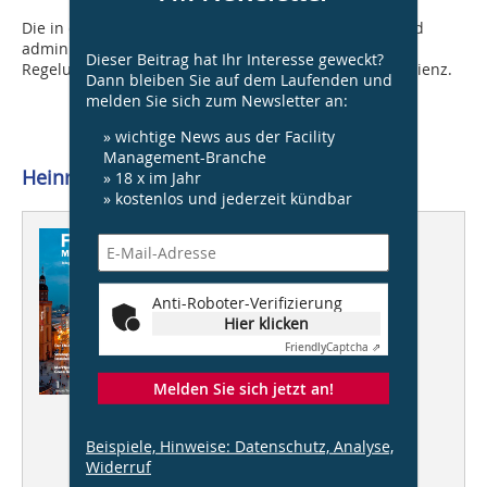
Die in der Richtlinie aufgeführten Artikel 19 bis 31 sind
administrativer Natur und enthalten keine relevanten
Dieser Beitrag hat Ihr Interesse geweckt?
Regelungen zur Verbesserung der Gesamtenergieeffizienz.
Dann bleiben Sie auf dem Laufenden und
melden Sie sich zum Newsletter an:
» wichtige News aus der Facility
Management-Branche
Heinrich Timm, 19273 Tripkau
» 18 x im Jahr
» kostenlos und jederzeit kündbar
Dieser Artikel erschien in
FM 01/2011
Anti-Roboter-Verifizierung
Der FM-Markt 2011
Hier klicken
Friendly
Captcha ⇗
Melden Sie sich jetzt an!
Strategische
Immobilienentwicklung
Beispiele, Hinweise: Datenschutz, Analyse,
Widerruf
Marktpotential Green Building