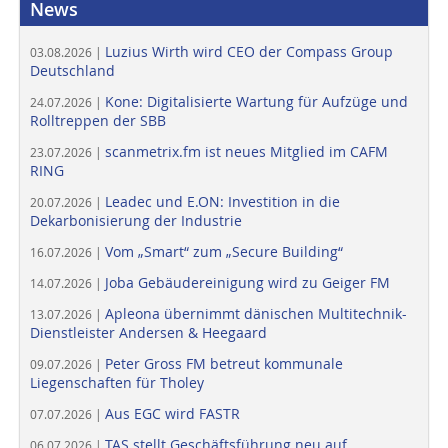
News
Luzius Wirth wird CEO der Compass Group
03.08.2026 |
Deutschland
Kone: Digitalisierte Wartung für Aufzüge und
24.07.2026 |
Rolltreppen der SBB
scanmetrix.fm ist neues Mitglied im CAFM
23.07.2026 |
RING
Leadec und E.ON: Investition in die
20.07.2026 |
Dekarbonisierung der Industrie
Vom „Smart“ zum „Secure Building“
16.07.2026 |
Joba Gebäudereinigung wird zu Geiger FM
14.07.2026 |
Apleona übernimmt dänischen Multitechnik-
13.07.2026 |
Dienstleister Andersen & Heegaard
Peter Gross FM betreut kommunale
09.07.2026 |
Liegenschaften für Tholey
Aus EGC wird FASTR
07.07.2026 |
TAS stellt Geschäftsführung neu auf
06.07.2026 |