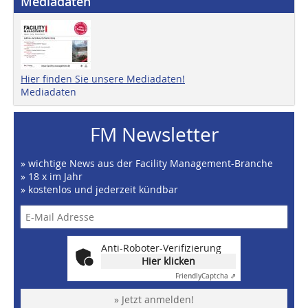
Mediadaten
Hier finden Sie unsere Mediadaten!
Mediadaten
FM Newsletter
» wichtige News aus der Facility Management-Branche
» 18 x im Jahr
» kostenlos und jederzeit kündbar
Anti-Roboter-Verifizierung
Hier klicken
Friendly
Captcha ⇗
» Jetzt anmelden!